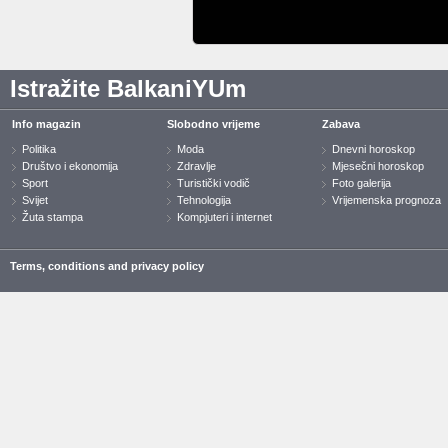
Istražite BalkaniYUm
Info magazin
Slobodno vrijeme
Zabava
Politika
Moda
Dnevni horoskop
Društvo i ekonomija
Zdravlje
Mjesečni horoskop
Sport
Turistički vodič
Foto galerija
Svijet
Tehnologija
Vrijemenska prognoza
Žuta stampa
Kompjuteri i internet
Terms, conditions and privacy policy