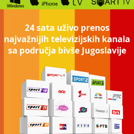
24 sata uživo prenos
najvažnijih televizijskih kanala
sa područja bivše Jugoslavije