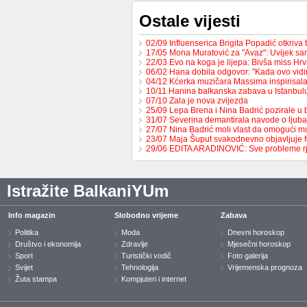
Ostale vijesti
02/09 Influenserica Brigita Popadić otkriva
17/05 Mona Muratović za "Avaz": Uvijek sa
22/03 Evo na koga je lijepa: Bivša miss H
06/02 Hana dobila odgovor: "Kada ovo vid
04/12 Kćerka muzičara Massima inspirisa
10/11 Hanina balkanska zabava u Istanbul
07/10 Zala je nova zvijezda
25/09 Lepa Brena i Nina Badrić pozirale u
31/07 Severina demantirala navode o ljub
27/07 Nina Badrić moli vlast da omogući 
23/07 Maja Šuput svakodnevno objavljuje f
29/06 EDITA ARADINOVIĆ: Sve probleme 
Istražite BalkaniYUm
Info magazin
Slobodno vrijeme
Zabava
Politika
Moda
Dnevni horoskop
Društvo i ekonomija
Zdravlje
Mjesečni horoskop
Sport
Turistički vodič
Foto galerija
Svijet
Tehnologija
Vrijemenska prognoza
Žuta stampa
Kompjuteri i internet