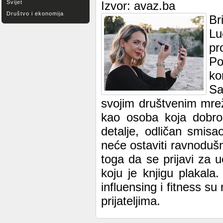
Svijet
Izvor: avaz.ba
Društvo i ekonomija
Br
Lu
pr
Po
ko
Sa
svojim društvenim mrež
kao osoba koja dobro
detalje, odličan smisa
neće ostaviti ravnoduš
toga da se prijavi za u
koju je knjigu plakala
influensing i fitness s
prijateljima.