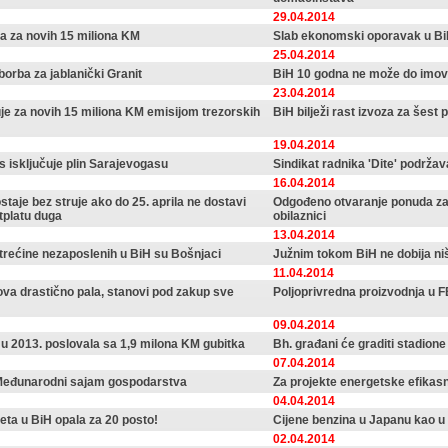
29.04.2014
a za novih 15 miliona KM
Slab ekonomski oporavak u BiH, 
25.04.2014
borba za jablanički Granit
BiH 10 godna ne može do imov
23.04.2014
je za novih 15 miliona KM emisijom trezorskih
BiH bilježi rast izvoza za šest 
19.04.2014
 isključuje plin Sarajevogasu
Sindikat radnika 'Dite' podržav
16.04.2014
staje bez struje ako do 25. aprila ne dostavi
Odgođeno otvaranje ponuda za
otplatu duga
obilaznici
13.04.2014
 trećine nezaposlenih u BiH su Bošnjaci
Južnim tokom BiH ne dobija niš
11.04.2014
ova drastično pala, stanovi pod zakup sve
Poljoprivredna proizvodnja u 
09.04.2014
u 2013. poslovala sa 1,9 milona KM gubitka
Bh. građani će graditi stadion
07.04.2014
Međunarodni sajam gospodarstva
Za projekte energetske efikasn
04.04.2014
eta u BiH opala za 20 posto!
Cijene benzina u Japanu kao u
02.04.2014