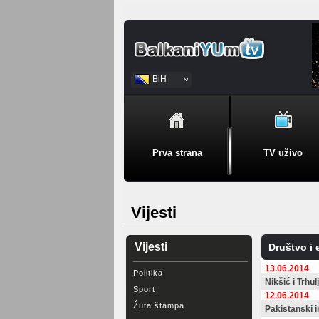
BiH
Srpski
Prva strana
TV uživo
Vijesti
Vijesti
Društvo i 
13.06.2014
Politika
Nikšić i Trhu
Sport
12.06.2014
Žuta štampa
Pakistanski i