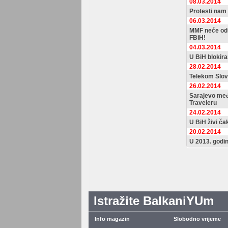
08.03.2014
Protesti nam
06.03.2014
MMF neće odu
FBiH!
04.03.2014
U BiH blokir
28.02.2014
Telekom Slove
26.02.2014
Sarajevo međ
Traveleru
24.02.2014
U BiH živi ča
20.02.2014
U 2013. godin
Istražite BalkaniYUm
Info magazin
Slobodno vrijeme