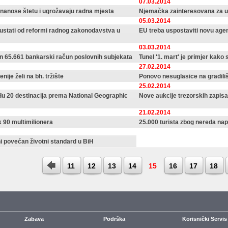
07.03.2014
 nanose štetu i ugrožavaju radna mjesta
Njemačka zainteresovana za u
05.03.2014
stati od reformi radnog zakonodavstva u
EU treba uspostaviti novu age
03.03.2014
an 65.661 bankarski račun poslovnih subjekata
Tunel '1. mart' je primjer kako 
27.02.2014
nije želi na bh. tržište
Ponovo nesuglasice na gradiliš
25.02.2014
u 20 destinacija prema National Geographic
Nove aukcije trezorskih zapisa
21.02.2014
k 90 multimilionera
25.000 turista zbog nereda nap
i povećan životni standard u BiH
11
12
13
14
15
16
17
18
Zabava
Podrška
Korisnički Servis