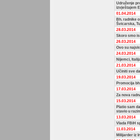
Udruženje pr
izvještajem 
01.04.2014
Bh. radnike o
Švicarska, T
28.03.2014
Skoro smo isc
26.03.2014
Ovo su najsku
24.03.2014
Nijemci, Italij
21.03.2014
Učiniti sve d
19.03.2014
Promocija bh
17.03.2014
Za nova radn
15.03.2014
Platio sam d
stavio u razi
13.03.2014
Vlada FBiH s
11.03.2014
Milijarder iz 