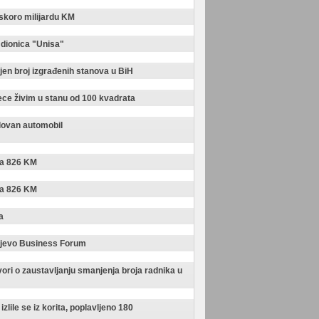
koro milijardu KM
 dionica "Unisa"
en broj izgrađenih stanova u BiH
ce živim u stanu od 100 kvadrata
olovan automobil
la 826 KM
la 826 KM
a
ajevo Business Forum
vori o zaustavljanju smanjenja broja radnika u
izlile se iz korita, poplavljeno 180