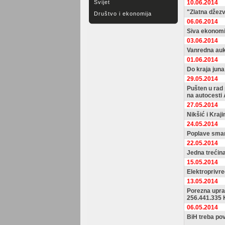
Svijet
10.06.2014
"Zlatna džezv
Društvo i ekonomija
06.06.2014
Siva ekonomi
03.06.2014
Vanredna aukc
01.06.2014
Do kraja jun
29.05.2014
Pušten u rad 
na autocesti
27.05.2014
Nikšić i Kraj
24.05.2014
Poplave smanj
22.05.2014
Jedna trećin
15.05.2014
Elektroprivre
13.05.2014
Porezna uprav
256.441.335 
06.05.2014
BiH treba pov