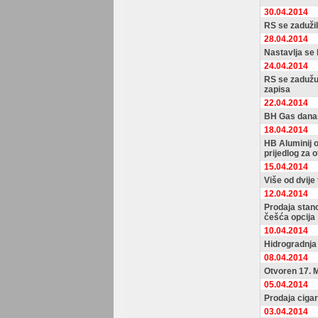
30.04.2014
RS se zadužil
28.04.2014
Nastavlja se 
24.04.2014
RS se zadužu
zapisa
22.04.2014
BH Gas danas
18.04.2014
HB Aluminij o
prijedlog za 
15.04.2014
Više od dvije
12.04.2014
Prodaja stan
češća opcija
10.04.2014
Hidrogradnja 
08.04.2014
Otvoren 17. 
05.04.2014
Prodaja cigar
03.04.2014