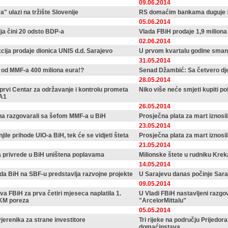
09.06.2014
a" ulazi na tržište Slovenije
RS domaćim bankama duguje s
05.06.2014
ja čini 20 odsto BDP-a
Vlada FBiH prodaje 1,9 miliona
02.06.2014
ija prodaje dionica UNIS d.d. Sarajevo
U prvom kvartalu godine smanj
31.05.2014
a od MMF-a 400 miliona eura!?
Senad Džambić: Sa četvero dje
28.05.2014
prvi Centar za održavanje i kontrolu prometa
Niko više neće smjeti kupiti p
 A1
26.05.2014
ina razgovarali sa šefom MMF-a u BiH
Prosječna plata za mart iznosi
23.05.2014
ile prihode UIO-a BiH, tek će se vidjeti šteta
Prosječna plata za mart iznosi
21.05.2014
a privrede u BiH uništena poplavama
Milionske štete u rudniku Krek
14.05.2014
da BiH na SBF-u predstavlja razvojne projekte
U Sarajevu danas počinje Sar
09.05.2014
a FBiH za prva četiri mjeseca naplatila 1.
U Vladi FBiH nastavljeni razgo
KM poreza
"ArcelorMittalu"
05.05.2014
jerenika za strane investitore
Tri rijeke na području Prijedora 
domaćinstava