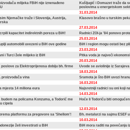
oizvođača mlijeka FBiH nije iznenađeno
Kušljugić i Domazet traže da
EU
poslovima u energetskom sek
31.03.2014
sim Njemačke traže i Slovenija, Austrija,
Klasovo brašno u turskim pe
urska
27.03.2014
rpili kapacitet indirektnih poreza u BiH!
Radnici ZOI-ja '84 ponovo prot
25.03.2014
plji automobili uvezeni u BiH ove godine
BiH i region mogu ostati bez pl
23.03.2014
ani i Turci žele mlijeko iz BiH
Pitka voda je najveći ekonomsk
20.03.2014
a poslove za Elektroprijenosa dobiju bh. firme
Uvode se aviolinije iz Sarajeva
18.03.2014
. proizvođača vina
Sramota je što BiH uvozi hran
16.03.2014
a mjesta 14 miliona eura
Najsretniji radnici su oni koji 
14.03.2014
a budem na policama Konzuma, a Todorić me
Hoće li Todoriću biti omoguće
nu cipela
12.03.2014
prema platformu za pregovore sa 'Shellom'!
Bh. metalurzi na sajmu ESEF u
10.03.2014
Indonezije želi investirati u BiH
BiH mora raditi na povećanju 