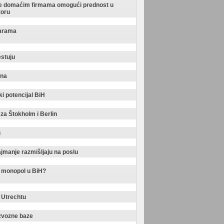
 se domaćim firmama omogući prednost u
toru
karama
estuju
ina
i potencijal BiH
 za Štokholm i Berlin
u
najmanje razmišljaju na poslu
n monopol u BiH?
 Utrechtu
izvozne baze