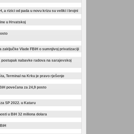
a rizici od pada u novu krizu su veliki i brojni
ine u Hrvatskoj
posto
a zaključke Vlade FBiH o sumnjivoj privatizaciji
 postupak nabavke radova na sarajevskoj
ta, Terminal na Krku je pravo rješenje
FBiH povećana za 24,9 posto
e za SP 2022. u Kataru
osti u BiH 32 miliona dolara
 BiH