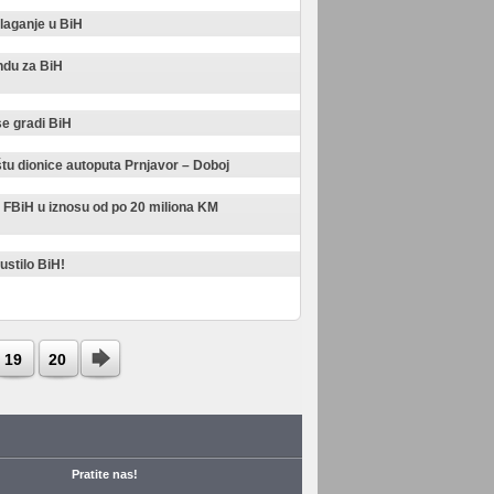
laganje u BiH
ndu za BiH
se gradi BiH
tu dionice autoputa Prnjavor – Doboj
 FBiH u iznosu od po 20 miliona KM
ustilo BiH!
19
20
Pratite nas!