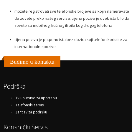
možete registrovati sve telefonske brojeve sa kojih nameravate
da zovete preko našeg servisa; cijena poziva je uvek ista bilo da
zovete sa mobilnog, kućnog ili bilo kog drugog telefona
cijena poziva je potpuno ista bez obzira koji telefon koristite za
internacionalne pozive
Budimo u kontaktu
Podrška
TV uputstvo za upotrebu
Telefonski servis
Zahtjev za podršku
Korisnički Servis