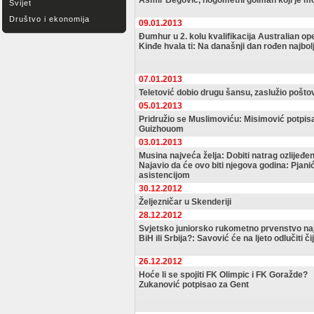
Asmir Begović, nogometni golman koji je mo
Svijet
Društvo i ekonomija
09.01.2013
Đumhur u 2. kolu kvalifikacija Australian op
Kinđe hvala ti: Na današnji dan rođen najbolj
07.01.2013
Teletović dobio drugu šansu, zaslužio pošto
05.01.2013
Pridružio se Muslimoviću: Misimović potpisa
Guizhouom
03.01.2013
Musina najveća želja: Dobiti natrag ozlijeđe
Najavio da će ovo biti njegova godina: Pjani
asistencijom
30.12.2012
Željezničar u Skenderiji
28.12.2012
Svjetsko juniorsko rukometno prvenstvo naj
BiH ili Srbija?: Savović će na ljeto odlučiti či
26.12.2012
Hoće li se spojiti FK Olimpic i FK Goražde?
Zukanović potpisao za Gent