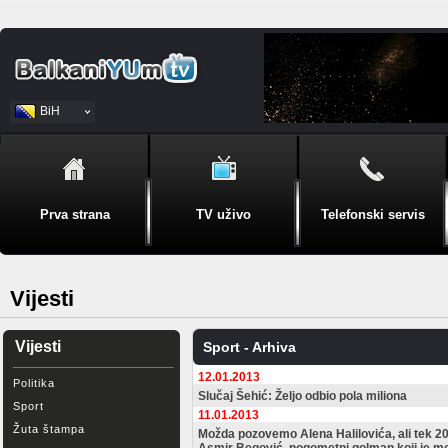
BiH
Srpski
Prva strana
TV uživo
Telefonski servis
Vijesti
Vijesti
Sport - Arhiva
12.01.2013
Politika
Slučaj Šehić: Željo odbio pola miliona
Sport
11.01.2013
Žuta štampa
Možda pozovemo Alena Halilovića, ali tek 2