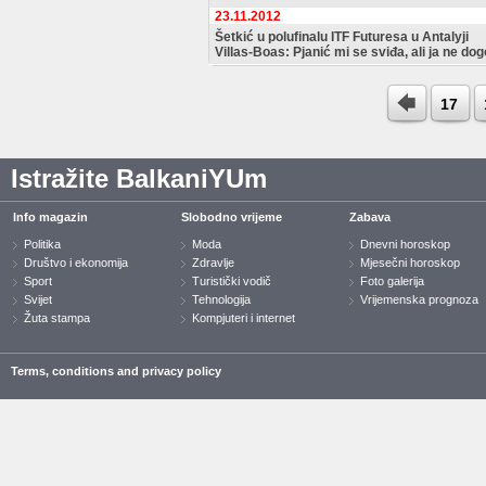
23.11.2012
Šetkić u polufinalu ITF Futuresa u Antalyji
Villas-Boas: Pjanić mi se sviđa, ali ja ne d
17
Istražite BalkaniYUm
Info magazin
Slobodno vrijeme
Zabava
Politika
Moda
Dnevni horoskop
Društvo i ekonomija
Zdravlje
Mjesečni horoskop
Sport
Turistički vodič
Foto galerija
Svijet
Tehnologija
Vrijemenska prognoza
Žuta stampa
Kompjuteri i internet
Terms, conditions and privacy policy