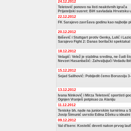
24.12.2012
Teletović ponovo na listi neaktivnih igrača
Prijateljski susret: BiH savladala Hrvatsku u
22.12.2012
FK Sarajevo završava godinu kao najbolje pl
20.12.2012
Ibišević i Stuttgart protiv Genka, Lulić i Lazi
Sarajevo Fight 2: Danas borilački spektakal 
18.12.2012
Velagić: Velež je stabilna sredina, ne čudi š
Nevzet Hasanbašić: Zahvaljujući Vedadu Ib
15.12.2012
Sejad Salihović: Pobijedit ćemo Borussiju 3
13.12.2012
Ivana Ninković i Mirza Teletović sportisti go
Ognjen Vranješ potpisao za Alaniju
11.12.2012
Teniske bh. nade na juniorskim turnirima u
Josip Šimunić uvrstio Edina Džeku u idealni
09.12.2012
Val d'Isere: Kostelić deveti nakon prvog lauf