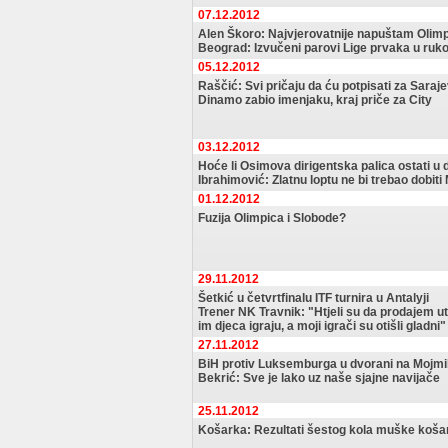
07.12.2012
Alen Škoro: Najvjerovatnije napuštam Olim
Beograd: Izvučeni parovi Lige prvaka u ru
05.12.2012
Raščić: Svi pričaju da ću potpisati za Saraje
Dinamo zabio imenjaku, kraj priče za City
03.12.2012
Hoće li Osimova dirigentska palica ostati 
Ibrahimović: Zlatnu loptu ne bi trebao dobiti
01.12.2012
Fuzija Olimpica i Slobode?
29.11.2012
Šetkić u četvrtfinalu ITF turnira u Antalyji
Trener NK Travnik: "Htjeli su da prodajem u
im djeca igraju, a moji igrači su otišli gladni"
27.11.2012
BiH protiv Luksemburga u dvorani na Mojmi
Bekrić: Sve je lako uz naše sjajne navijače
25.11.2012
Košarka: Rezultati šestog kola muške koša