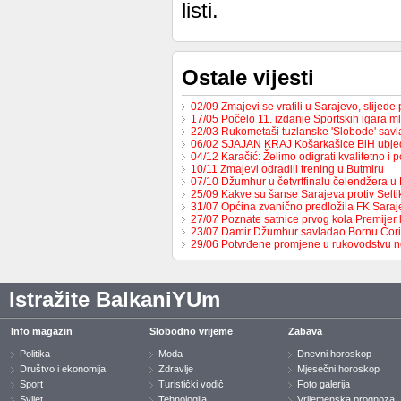
listi.
Ostale vijesti
02/09 Zmajevi se vratili u Sarajevo, slijed
17/05 Počelo 11. izdanje Sportskih igara m
22/03 Rukometaši tuzlanske 'Slobode' sav
06/02 SJAJAN KRAJ Košarkašice BiH ubj
04/12 Karačić: Želimo odigrati kvalitetno i 
10/11 Zmajevi odradili trening u Butmiru
07/10 Džumhur u četvrtfinalu čelendžera u 
25/09 Kakve su šanse Sarajeva protiv Selt
31/07 Općina zvanično predložila FK Sara
27/07 Poznate satnice prvog kola Premijer
23/07 Damir Džumhur savladao Bornu Ćor
29/06 Potvrđene promjene u rukovodstvu 
Istražite BalkaniYUm
Info magazin
Slobodno vrijeme
Zabava
Politika
Moda
Dnevni horoskop
Društvo i ekonomija
Zdravlje
Mjesečni horoskop
Sport
Turistički vodič
Foto galerija
Svijet
Tehnologija
Vrijemenska prognoza