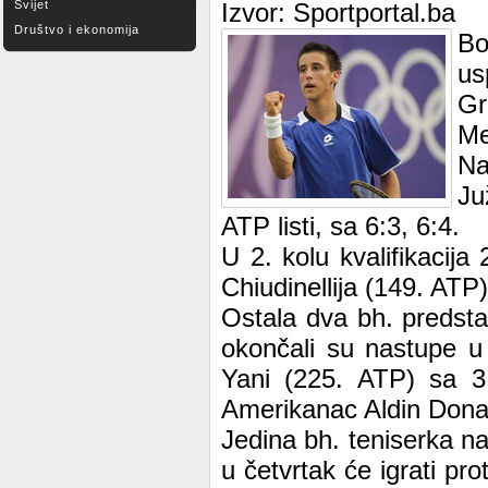
Svijet
Izvor: Sportportal.ba
Društvo i ekonomija
Bo
us
Gr
Me
Na
Ju
ATP listi, sa 6:3, 6:4.
U 2. kolu kvalifikacija 
Chiudinellija (149. ATP)
Ostala dva bh. predstav
okončali su nastupe u
Yani (225. ATP) sa 3:
Amerikanac Aldin Donal
Jedina bh. teniserka na
u četvrtak će igrati pr