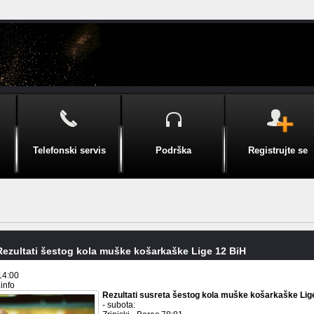
Telefonski servis
Podrška
Registrujte se
Rezultati šestog kola muške košarkaške Lige 12 BiH
14:00
.info
Rezultati susreta šestog kola muške košarkaške Lig
- subota: