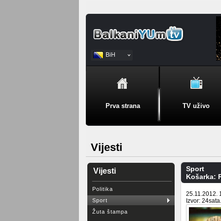
BiH
Srpski
Prva strana
TV uživo
Vijesti
Sport
Vijesti
Košarka: 
Politika
25.11.2012. 
Sport
Izvor: 24sata
Žuta štampa