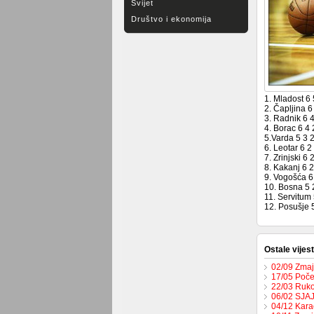
Svijet
Društvo i ekonomija
1. Mladost 6
2. Čapljina 
3. Radnik 6 
4. Borac 6 4
5.Varda 5 3 
6. Leotar 6 2
7. Zrinjski 6
8. Kakanj 6 
9. Vogošća 6
10. Bosna 5 
11. Servitum
12. Posušje 
Ostale vijest
02/09 Zmaje
17/05 Počel
22/03 Ruko
06/02 SJA
04/12 Karač