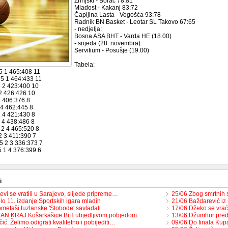
Zrinjski - Borac 78:81
Mladost - Kakanj 83:72
Čapljina Lasta - Vogošća 93:78
Radnik BN Basket - Leotar SL Takovo 67:65
- nedjelja:
Bosna ASA BHT - Varda HE (18.00)
- srijeda (28. novembra):
Servitium - Posušje (19.00)
Tabela:
 5 1 465:408 11
6 5 1 464:433 11
4 2 423:400 10
 2 426:426 10
2 406:376 8
 4 462:445 8
 2 4 421:430 8
2 4 438:486 8
 2 4 465:520 8
2 3 411:390 7
 5 2 3 336:373 7
5 1 4 376:399 6
i
vi se vratili u Sarajevo, slijede pripreme…
25/06 Zbog smrtnih
o 11. izdanje Sportskih igara mladih
21/06 Baždarević iz
metaši tuzlanske 'Slobode' savladali…
17/06 Džeko se vra
JAN KRAJ Košarkašice BiH ubjedljivom pobjedom…
13/06 Džumhur pre
ić: Želimo odigrati kvalitetno i pobijediti…
09/06 Do finala Ku