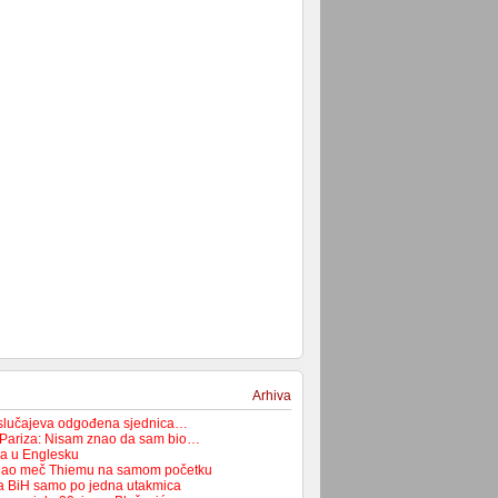
Arhiva
 slučajeva odgođena sjednica…
 Pariza: Nisam znao da sam bio…
ća u Englesku
dao meč Thiemu na samom početku
pa BiH samo po jedna utakmica