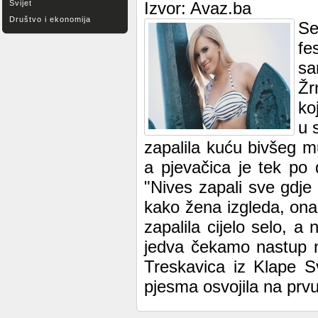
Svijet
Izvor: Avaz.ba
Društvo i ekonomija
Se
fe
sa
Žr
ko
u 
zapalila kuću bivšeg m
a pjevačica je tek po 
"Nives zapali sve gdje
kako žena izgleda, ona 
zapalila cijelo selo, 
jedva čekamo nastup n
Treskavica iz Klape Sv
pjesma osvojila na prvu