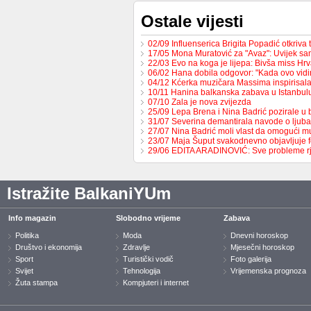
Ostale vijesti
02/09 Influenserica Brigita Popadić otkriva
17/05 Mona Muratović za "Avaz": Uvijek sa
22/03 Evo na koga je lijepa: Bivša miss H
06/02 Hana dobila odgovor: "Kada ovo vid
04/12 Kćerka muzičara Massima inspirisa
10/11 Hanina balkanska zabava u Istanbul
07/10 Zala je nova zvijezda
25/09 Lepa Brena i Nina Badrić pozirale u
31/07 Severina demantirala navode o ljub
27/07 Nina Badrić moli vlast da omogući 
23/07 Maja Šuput svakodnevno objavljuje f
29/06 EDITA ARADINOVIĆ: Sve probleme 
Istražite BalkaniYUm
Info magazin
Slobodno vrijeme
Zabava
Politika
Moda
Dnevni horoskop
Društvo i ekonomija
Zdravlje
Mjesečni horoskop
Sport
Turistički vodič
Foto galerija
Svijet
Tehnologija
Vrijemenska prognoza
Žuta stampa
Kompjuteri i internet