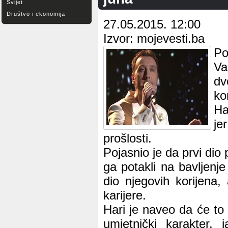
Svijet
Društvo i ekonomija
27.05.2015. 12:00
Izvor: mojevesti.ba
Po
Va
dv
ko
Ha
je
prošlosti.
Pojasnio je da prvi dio 
ga potakli na bavljenj
dio njegovih korijena,
karijere.
Hari je naveo da će to 
umjetnički karakter, 