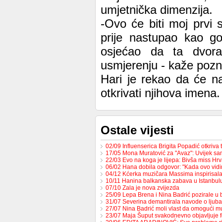
umjetnička dimenzija.
-Ovo će biti moj prvi 
prije nastupao kao go
osjećao da ta dvor
usmjerenju - kaže pozn
Hari je rekao da će na
otkrivati njihova imena.
Ostale vijesti
02/09 Influenserica Brigita Popadić otkriva
17/05 Mona Muratović za "Avaz": Uvijek sa
22/03 Evo na koga je lijepa: Bivša miss H
06/02 Hana dobila odgovor: "Kada ovo vid
04/12 Kćerka muzičara Massima inspirisa
10/11 Hanina balkanska zabava u Istanbul
07/10 Zala je nova zvijezda
25/09 Lepa Brena i Nina Badrić pozirale u
31/07 Severina demantirala navode o ljub
27/07 Nina Badrić moli vlast da omogući 
23/07 Maja Šuput svakodnevno objavljuje f