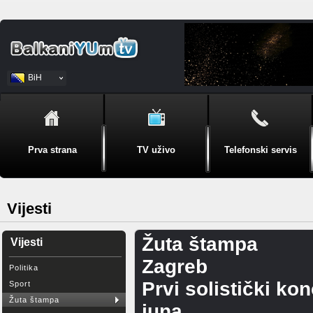
BiH
Srpski
Prva strana
TV uživo
Telefonski servis
Vijesti
Žuta štampa
Vijesti
Zagreb
Politika
Prvi solistički ko
Sport
Žuta štampa
juna