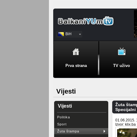
BiH
Srpski
Prva strana
TV uživo
Vijesti
Žuta štam
Vijesti
Specijalni
Politika
01.06.2015. 
Sport
Izvor: klix.ba
Žuta štampa