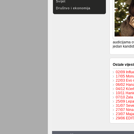
Svijet
Društvo i ekonomija
audicijama o
jedan kandida
Ostale vijest
02/09 Influ
17/05 Mona
22/03 Evo 
06/02 Hana
04/12 Kćer
10/11 Hani
07/10 Zala 
25/09 Lepa
31/07 Seve
27/07 Nina
23/07 Maja
29/06 EDI