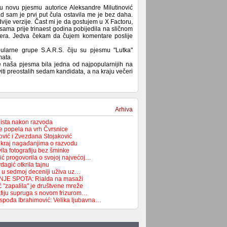
ju novu pjesmu autorice Aleksandre Milutinović
ad sam je prvi put čula ostavila me je bez daha.
vije verzije. Čast mi je da gostujem u X Factoru,
 sama prije trinaest godina pobijedila na sličnom
ijera. Jedva čekam da čujem komentare poslije
ularne grupe S.A.R.S. čiju su pjesmu "Lutka"
mata.
e naša pjesma bila jedna od najpopularnijih na
ti preostalih sedam kandidata, a na kraju večeri
Arhiva
lista nakon razvoda
e popela na vrh Čvrsnice
vić i Zvezdana Stojaković
a kraj nagađanjima o razvodu
la fotografiju bez šminke
ć progovorila o svojoj najvećoj…
agić otkrila tajnu
 u sedmoj deceniji uživa uz…
JE SPOTA: Rialda na masaži
 "zapalila" je društvene mreže
rafiju supruga s novom frizurom…
spođa Ibrahimović: Velika ljubavna…