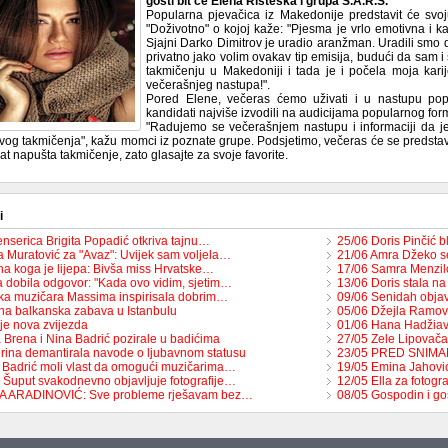
gosti bit će Elena Risteska i grupa S.A.R.S.
Popularna pjevačica iz Makedonije predstavit će svo
"Doživotno" o kojoj kaže: "Pjesma je vrlo emotivna i k
Sjajni Darko Dimitrov je uradio aranžman. Uradili smo d
privatno jako volim ovakav tip emisija, budući da sam i
takmičenju u Makedoniji i tada je i počela moja kar
večerašnjeg nastupa!".
Pored Elene, večeras ćemo uživati i u nastupu pop
kandidati najviše izvodili na audicijama popularnog for
"Radujemo se večerašnjem nastupu i informaciji da j
vog takmičenja", kažu momci iz poznate grupe. Podsjetimo, večeras će se predstavi
t napušta takmičenje, zato glasajte za svoje favorite.
i
enserica Brigita Popadić otkriva tajnu…
25/06 Doris Pinčić b
 Muratović za "Avaz": Uvijek sam voljela…
21/06 Amra Džeko s
na koga je lijepa: Bivša miss Hrvatske…
17/06 Samra Menzilo
 dobila odgovor: "Kada ovo vidim, sjetim…
13/06 Doris stala n
ka muzičara Massima inspirisala dobrim…
09/06 Senidah objavi
na balkanska zabava u Istanbulu
05/06 Džejla Ramovi
je nova zvijezda
01/06 Hana Hadžiavd
 Brena i Nina Badrić pozirale u badićima
27/05 Zele Lipovača
rina demantirala navode o ljubavnom statusu
23/05 PRED SNIMAN
 Badrić moli vlast da omogući muzičarima…
19/05 Emina Jahović
 Šuput svakodnevno objavljuje fotografije…
12/05 Ella za fotog
TA ARADINOVIĆ: Sve probleme rješavam bez…
08/05 Gospodin i go