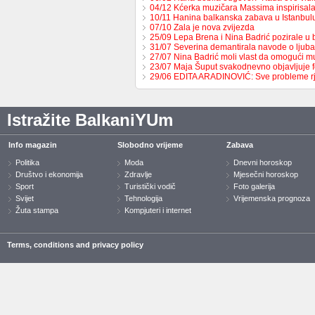
04/12 Kćerka muzičara Massima inspirisa
10/11 Hanina balkanska zabava u Istanbul
07/10 Zala je nova zvijezda
25/09 Lepa Brena i Nina Badrić pozirale u
31/07 Severina demantirala navode o ljub
27/07 Nina Badrić moli vlast da omogući 
23/07 Maja Šuput svakodnevno objavljuje f
29/06 EDITA ARADINOVIĆ: Sve probleme 
Istražite BalkaniYUm
Info magazin
Slobodno vrijeme
Zabava
Politika
Moda
Dnevni horoskop
Društvo i ekonomija
Zdravlje
Mjesečni horoskop
Sport
Turistički vodič
Foto galerija
Svijet
Tehnologija
Vrijemenska prognoza
Žuta stampa
Kompjuteri i internet
Terms, conditions and privacy policy