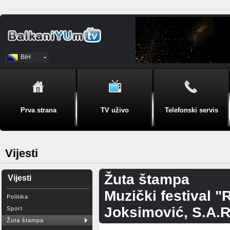
BiH
Srpski
Prva strana
TV uživo
Telefonski servis
Vijesti
Žuta štampa
Vijesti
Muzički festival "
Politika
Joksimović, S.A.R.
Sport
Žuta štampa