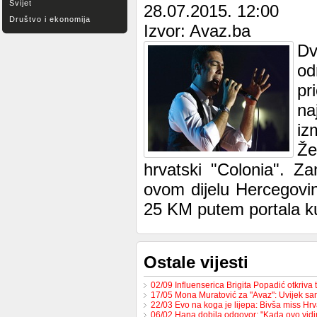
Svijet
28.07.2015. 12:00
Društvo i ekonomija
Izvor: Avaz.ba
Dv
od
pr
na
iz
Že
hrvatski "Colonia". Za
ovom dijelu Hercegovin
25 KM putem portala ku
Ostale vijesti
02/09 Influenserica Brigita Popadić otkriva
17/05 Mona Muratović za "Avaz": Uvijek sa
22/03 Evo na koga je lijepa: Bivša miss H
06/02 Hana dobila odgovor: "Kada ovo vid