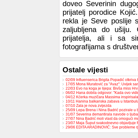
doveo Severinin dugogo
prijatelj porodice Koji
rekla je Seve poslije
zaljubljena do ušij
prijatelja, ali i sa
fotografijama s društv
Ostale vijesti
02/09 Influenserica Brigita Popadić otkriva
17/05 Mona Muratović za "Avaz": Uvijek sa
22/03 Evo na koga je lijepa: Bivša miss H
06/02 Hana dobila odgovor: "Kada ovo vid
04/12 Kćerka muzičara Massima inspirisa
10/11 Hanina balkanska zabava u Istanbul
07/10 Zala je nova zvijezda
25/09 Lepa Brena i Nina Badrić pozirale u
31/07 Severina demantirala navode o ljub
27/07 Nina Badrić moli vlast da omogući 
23/07 Maja Šuput svakodnevno objavljuje f
29/06 EDITA ARADINOVIĆ: Sve probleme 