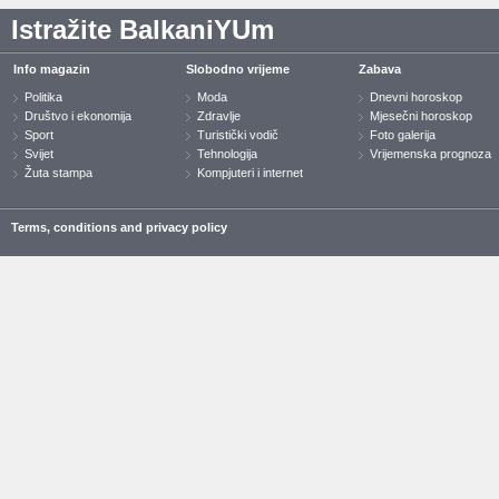
Istražite BalkaniYUm
Info magazin
Slobodno vrijeme
Zabava
Politika
Moda
Dnevni horoskop
Društvo i ekonomija
Zdravlje
Mjesečni horoskop
Sport
Turistički vodič
Foto galerija
Svijet
Tehnologija
Vrijemenska prognoza
Žuta stampa
Kompjuteri i internet
Terms, conditions and privacy policy