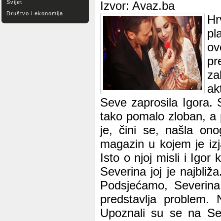
Svijet
Izvor: Avaz.ba
Društvo i ekonomija
Hr
pl
ov
pr
za
ak
Seve zaprosila Igora. 
tako pomalo zloban, a 
je, čini se, našla ono
magazin u kojem je izja
Isto o njoj misli i Igor
Severina joj je najbliža
Podsjećamo, Severina 
predstavlja problem. 
Upoznali su se na Sev