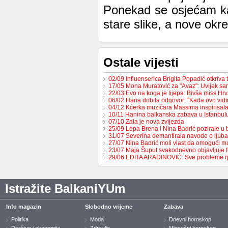
Ponekad se osjećam kao
stare slike, a nove ok
Ostale vijesti
02/09 Influenserica Brigita Popadić otkriva
17/05 Mona Muratović za "Avaz": Uvijek sa
22/03 Evo na koga je lijepa: Bivša miss H
06/02 Hana dobila odgovor: "Kada ovo vid
04/12 Kćerka muzičara Massima inspirisa
10/11 Hanina balkanska zabava u Istanbul
07/10 Zala je nova zvijezda
25/09 Lepa Brena i Nina Badrić pozirale u
31/07 Severina demantirala navode o ljub
27/07 Nina Badrić moli vlast da omogući 
23/07 Maja Šuput svakodnevno objavljuje f
29/06 EDITA ARADINOVIĆ: Sve probleme 
Istražite BalkaniYUm
Info magazin
Slobodno vrijeme
Zabava
Politika
Moda
Dnevni horoskop