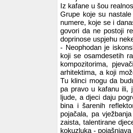
Iz kafane u šou realnos
Grupe koje su nastale i
numere, koje se i dana
govori da ne postoji re
doprinose uspjehu nek
- Neophodan je iskonsk
koji se osamdesetih raz
kompozitorima, pjevači
arhitektima, a koji m
Tu klinci mogu da bud
pa pravo u kafanu ili, 
ljude, a djeci daju pog
bina i šarenih reflek
pojačala, pa vježbanj
zaista, talentirane djec
kokuzluka - pojašnjava