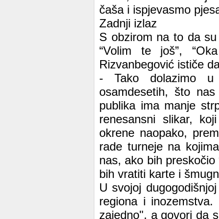
čaša i ispjevasmo pjes
Zadnji izlaz
S obzirom na to da su 
“Volim te još”, “Ok
Rizvanbegović ističe da 
- Tako dolazimo u 
osamdesetih, što nas h
publika ima manje str
renesansni slikar, ko
okrene naopako, prema
rade turneje na kojima
nas, ako bih preskočio 
bih vratiti karte i šmugn
U svojoj dugogodišnjoj 
regiona i inozemstva.
zajedno", a govori da s