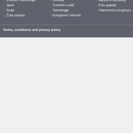
Društvo i ekonomija
Zdravlje
Mjesečni horoskop
Sport
Turistički vodič
Foto galerija
Svijet
Tehnologija
Vrijemenska prognoza
Žuta stampa
Kompjuteri i internet
Terms, conditions and privacy policy