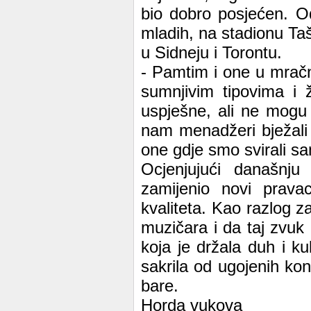
bio dobro posjećen. Od
mladih, na stadionu Taš
u Sidneju i Torontu.
- Pamtim i one u mrač
sumnjivim tipovima i 
uspješne, ali ne mogu
nam menadžeri bježali 
one gdje smo svirali sa
Ocjenjujući današnju
zamijenio novi prava
kvaliteta. Kao razlog z
muzičara i da taj zvuk 
koja je držala duh i k
sakrila od ugojenih kont
bare.
Horda vukova