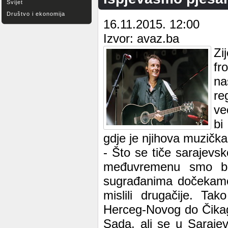
Svijet
Društvo i ekonomija
16.11.2015. 12:00
Izvor: avaz.ba
Zi
fr
na
re
ve
bi
gdje je njihova muzička
- Što se tiče sarajevs
međuvremenu smo bili
sugrađanima dočekamo 
mislili drugačije. T
Herceg-Novog do Čikag
Sada, ali se u Saraje