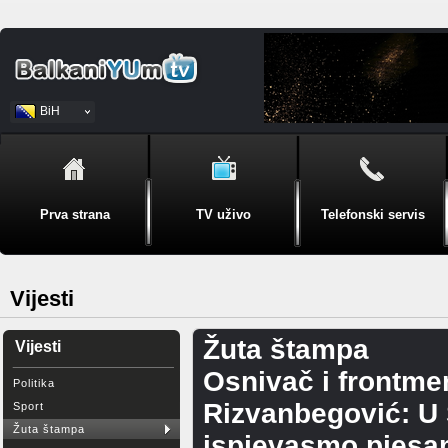
BiH
Srpski
Prva strana
TV uživo
Telefonski servis
Vijesti
Žuta štampa
Vijesti
Osnivač i frontme
Politika
Rizvanbegović: U
Sport
Žuta štampa
ispjevasmo pjes