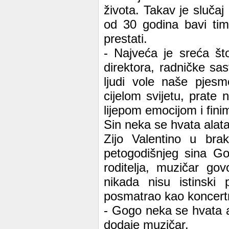
života. Takav je sluča
od 30 godina bavi tim
prestati.
- Najveća je sreća š
direktora, radničke sa
ljudi vole naše pjes
cijelom svijetu, prate
lijepom emocijom i fini
Sin neka se hvata alat
Zijo Valentino u br
petogodišnjeg sina Go
roditelja, muzičar gov
nikada nisu istinski 
posmatrao kao koncertn
- Gogo neka se hvata a
dodaje muzičar.