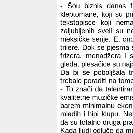
- Šou biznis danas fu
kleptomane, koji su pr
tekstopisce koji nem
zaljubljenih sveli su 
meksičke serije. E, ond
trilere. Dok se pjesma 
frizera, menadžera i 
gleda, plesačice su naj
Da bi se poboljšala t
trebalo poraditi na tom
- To znači da talentira
kvalitetne muzičke emis
barem minimalnu ekono
mladih i hipi klupu. N
da su totalno druga prav
Kada ljudi odluče da mu