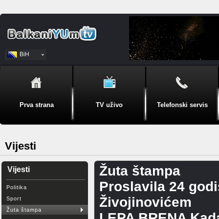
BiH
Srpski
Prva strana
TV uživo
Telefonski servis
Vijesti
Žuta štampa
Vijesti
Proslavila 24 god
Politika
Živojinovićem
Sport
Žuta štampa
LEPA BRENA Kada s