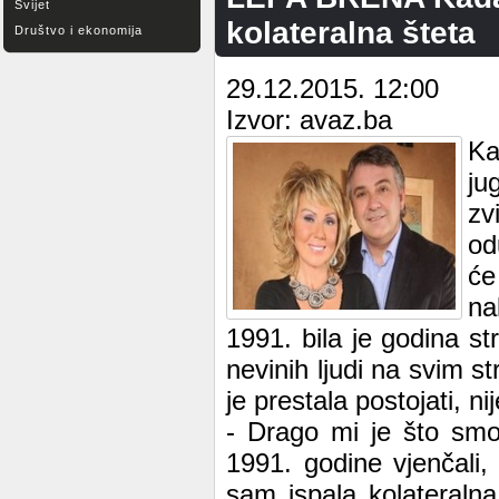
Svijet
kolateralna šteta
Društvo i ekonomija
29.12.2015. 12:00
Izvor: avaz.ba
Ka
ju
zv
od
će
na
1991. bila je godina st
nevinih ljudi na svim 
je prestala postojati, n
- Drago mi je što sm
1991. godine vjenčali, 
sam ispala kolateraln