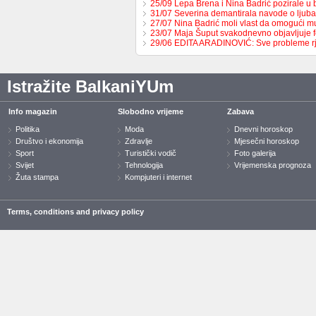
25/09 Lepa Brena i Nina Badrić pozirale u
31/07 Severina demantirala navode o ljub
27/07 Nina Badrić moli vlast da omogući 
23/07 Maja Šuput svakodnevno objavljuje f
29/06 EDITA ARADINOVIĆ: Sve probleme 
Istražite BalkaniYUm
Info magazin
Slobodno vrijeme
Zabava
Politika
Moda
Dnevni horoskop
Društvo i ekonomija
Zdravlje
Mjesečni horoskop
Sport
Turistički vodič
Foto galerija
Svijet
Tehnologija
Vrijemenska prognoza
Žuta stampa
Kompjuteri i internet
Terms, conditions and privacy policy