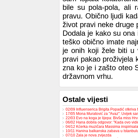
bile su pola-pola, ali
pravu. Obično ljudi kad
život pravi neke druge p
Dodala je kako su ona 
teško obično imate naj
je onih koji žele biti u
pravi pakao proživjela 
zna ko je i zašto oteo
državnom vrhu.
Ostale vijesti
02/09 Influenserica Brigita Popadić otkriva
17/05 Mona Muratović za "Avaz": Uvijek sa
22/03 Evo na koga je lijepa: Bivša miss H
06/02 Hana dobila odgovor: "Kada ovo vid
04/12 Kćerka muzičara Massima inspirisa
10/11 Hanina balkanska zabava u Istanbul
07/10 Zala je nova zvijezda