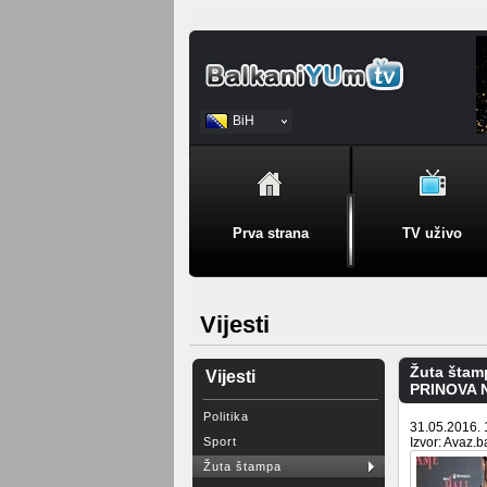
BiH
Srpski
Prva strana
TV uživo
Vijesti
Žuta štam
Vijesti
PRINOVA NA
Politika
31.05.2016. 
Sport
Izvor: Avaz.b
Žuta štampa