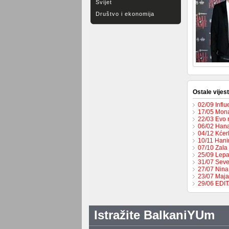
Svijet
Društvo i ekonomija
Ostale vijest
02/09 Influ
17/05 Mona
22/03 Evo 
06/02 Hana
04/12 Kćer
10/11 Hani
07/10 Zala 
25/09 Lepa
31/07 Seve
27/07 Nina
23/07 Maja
29/06 EDI
Istražite BalkaniYUm