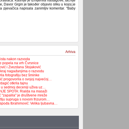
atilaca. Kasnije je izmijenila haštagove, tačnije
e, Davor Grgin je također objavio sliku u kojoj je
a pjevačica napisala zanimljiv komentar. "Baby
Arhiva
lista nakon razvoda
e popela na vrh Čvrsnice
vić i Zvezdana Stojaković
a kraj nagađanjima o razvodu
la fotografiju bez šminke
ć progovorila o svojoj najvećoj…
agić otkrila tajnu
 u sedmoj deceniji uživa uz…
JE SPOTA: Rialda na masaži
 "zapalila" je društvene mreže
rafiju supruga s novom frizurom…
spođa Ibrahimović: Velika ljubavna…