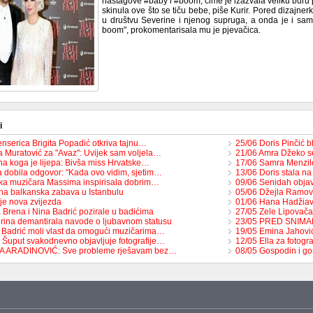
haštagove #baby i #boom, čime je izazvala veliku buru pr
skinula ove što se tiču bebe, piše Kurir. Pored dizajnerk
u društvu Severine i njenog supruga, a onda je i sam
boom", prokomentarisala mu je pjevačica.
i
enserica Brigita Popadić otkriva tajnu…
25/06 Doris Pinčić b
 Muratović za "Avaz": Uvijek sam voljela…
21/06 Amra Džeko s
na koga je lijepa: Bivša miss Hrvatske…
17/06 Samra Menzilo
 dobila odgovor: "Kada ovo vidim, sjetim…
13/06 Doris stala n
ka muzičara Massima inspirisala dobrim…
09/06 Senidah objavi
na balkanska zabava u Istanbulu
05/06 Džejla Ramovi
je nova zvijezda
01/06 Hana Hadžiavd
 Brena i Nina Badrić pozirale u badićima
27/05 Zele Lipovača
rina demantirala navode o ljubavnom statusu
23/05 PRED SNIMAN
 Badrić moli vlast da omogući muzičarima…
19/05 Emina Jahović
 Šuput svakodnevno objavljuje fotografije…
12/05 Ella za fotog
TA ARADINOVIĆ: Sve probleme rješavam bez…
08/05 Gospodin i go