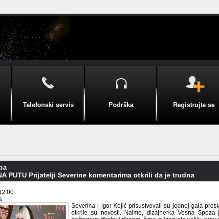
Telefonski servis
Podrška
Registrujte se
pa
 PUTU Prijatelji Severine komentarima otkrili da je trudna
12:00
a
Severina i Igor Kojić prisustvovali su jednoj gala proslav
otkrile su novosti. Naime, dizajnerka Vesna Spoza j