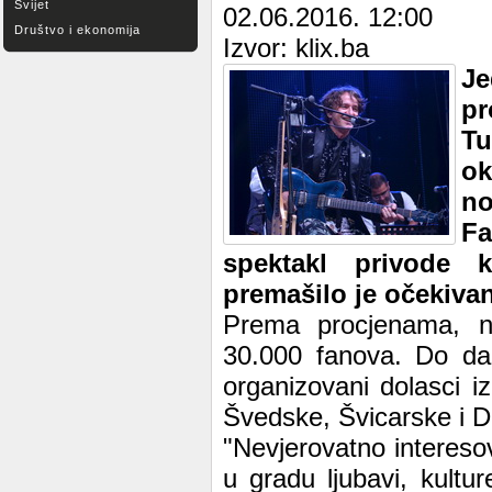
Svijet
02.06.2016. 12:00
Društvo i ekonomija
Izvor: klix.ba
Je
pr
Tu
ok
no
F
spektakl privode k
premašilo je očekivan
Prema procjenama, n
30.000 fanova. Do dan
organizovani dolasci i
Švedske, Švicarske i 
"Nevjerovatno intereso
u gradu ljubavi, kultur