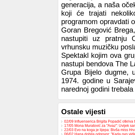
generacija, a naša oče
koji će trajati neko
programom opravdati oče
Goran Bregović Brega, 
nastupiti uz pratnju 
vrhunsku muzičku posla
Spektakl kojim ova gru
nastupi bendova The La
Grupa Bijelo dugme, u
1974. godine u Saraje
narednoj godini trebala 
Ostale vijesti
02/09 Influenserica Brigita Popadić otkriva
17/05 Mona Muratović za "Avaz": Uvijek sa
22/03 Evo na koga je lijepa: Bivša miss H
06/02 Hana dobila odgovor: "Kada ovo vid