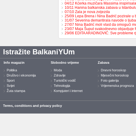
04/12 Kćerka muzičara Massima inspirisa
10/11 Hanina balkanska zabava u Istanbul
07/10 Zala je nova zvijezda
25/09 Lepa Brena i Nina Badrić pozirale u
31/07 Severina demantirala navode o ljub
27/07 Nina Badrić moli vlast da omogući 
23/07 Maja Šuput svakodnevno objavljuje f
29/06 EDITA ARADINOVIĆ: Sve probleme 
Istražite BalkaniYUm
Info magazin
Slobodno vrijeme
Zabava
Politika
Moda
Dnevni horoskop
Društvo i ekonomija
Zdravlje
Mjesečni horoskop
Sport
Turistički vodič
Foto galerija
Svijet
Tehnologija
Vrijemenska prognoza
Žuta stampa
Kompjuteri i internet
Terms, conditions and privacy policy