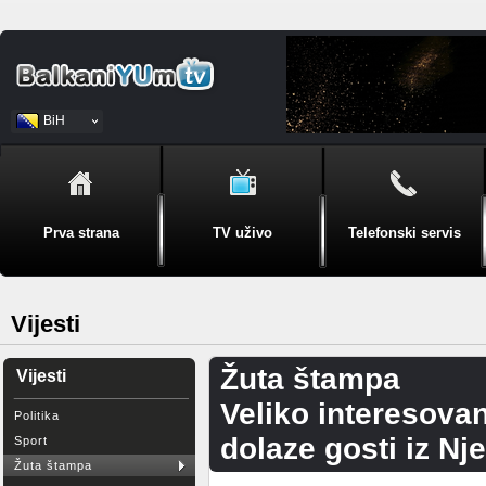
BiH
Srpski
Prva strana
TV uživo
Telefonski servis
Vijesti
Žuta štampa
Vijesti
Veliko interesova
Politika
dolaze gosti iz N
Sport
Žuta štampa