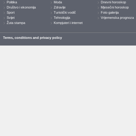
Politika
Moda
Dnevni horoskop
Društvo i ekonomija
Zdravlje
Mjesečni horoskop
Sport
Turistički vodič
Foto galerija
Svijet
Tehnologija
Vrijemenska prognoza
Žuta stampa
Kompjuteri i internet
Terms, conditions and privacy policy