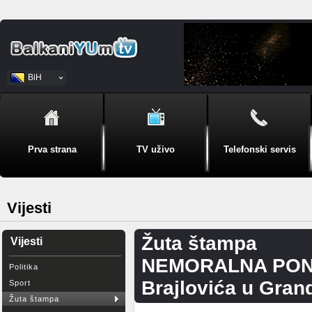
BiH
Srpski
Prva strana
TV uživo
Telefonski servis
Vijesti
Žuta štampa
Vijesti
NEMORALNA PONUD
Politika
Brajlovića u Gran
Sport
Žuta štampa