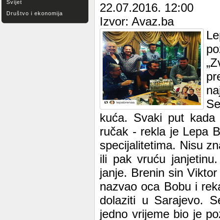
Svijet
22.07.2016. 12:00
Društvo i ekonomija
Izvor: Avaz.ba
Le
po
„Z
pr
na
Se
kuća. Svaki put kada
ručak - rekla je Lepa B
specijalitetima. Nisu zn
ili pak vruću janjetin
janje. Brenin sin Vikto
nazvao oca Bobu i rek
dolaziti u Sarajevo. S
jedno vrijeme bio je p