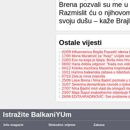
Brena pozvali su me u 
Razmislit ću o njihov
svoju dušu – kaže Brajl
Ostale vijesti
02/09 Influenserica Brigita Popadić otkriva
17/05 Mona Muratović za "Avaz": Uvijek sa
22/03 Evo na koga je lijepa: Bivša miss H
06/02 Hana dobila odgovor: "Kada ovo vid
04/12 Kćerka muzičara Massima inspirisa
10/11 Hanina balkanska zabava u Istanbul
07/10 Zala je nova zvijezda
25/09 Lepa Brena i Nina Badrić pozirale u
31/07 Severina demantirala navode o ljub
27/07 Nina Badrić moli vlast da omogući 
23/07 Maja Šuput svakodnevno objavljuje f
29/06 EDITA ARADINOVIĆ: Sve probleme 
Istražite BalkaniYUm
Info magazin
Slobodno vrijeme
Zabava