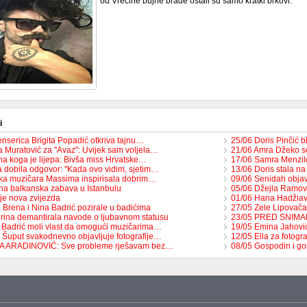
od Vrećine bujne brade ostali su samo kratki brkovi.
i
enserica Brigita Popadić otkriva tajnu…
25/06 Doris Pinčić b
 Muratović za "Avaz": Uvijek sam voljela…
21/06 Amra Džeko s
na koga je lijepa: Bivša miss Hrvatske…
17/06 Samra Menzilo
 dobila odgovor: "Kada ovo vidim, sjetim…
13/06 Doris stala n
ka muzičara Massima inspirisala dobrim…
09/06 Senidah objavi
na balkanska zabava u Istanbulu
05/06 Džejla Ramovi
je nova zvijezda
01/06 Hana Hadžiavd
 Brena i Nina Badrić pozirale u badićima
27/05 Zele Lipovača
rina demantirala navode o ljubavnom statusu
23/05 PRED SNIMAN
 Badrić moli vlast da omogući muzičarima…
19/05 Emina Jahović
 Šuput svakodnevno objavljuje fotografije…
12/05 Ella za fotog
TA ARADINOVIĆ: Sve probleme rješavam bez…
08/05 Gospodin i go