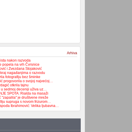
Arhiva
lista nakon razvoda
e popela na vrh Čvrsnice
vić i Zvezdana Stojaković
a kraj nagađanjima o razvodu
la fotografiju bez šminke
ć progovorila o svojoj najvećoj…
agić otkrila tajnu
 u sedmoj deceniji uživa uz…
JE SPOTA: Rialda na masaži
 "zapalila" je društvene mreže
rafiju supruga s novom frizurom…
spođa Ibrahimović: Velika ljubavna…