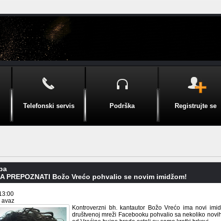
Telefonski servis
Podrška
Registrujte se
pa
 PREPOZNATI Božo Vrećo pohvalio se novim imidžom!
13:00
i avaz
Kontroverzni bh. kantautor Božo Vrećo ima novi imi
društvenoj mreži Facebooku pohvalio sa nekoliko novih 