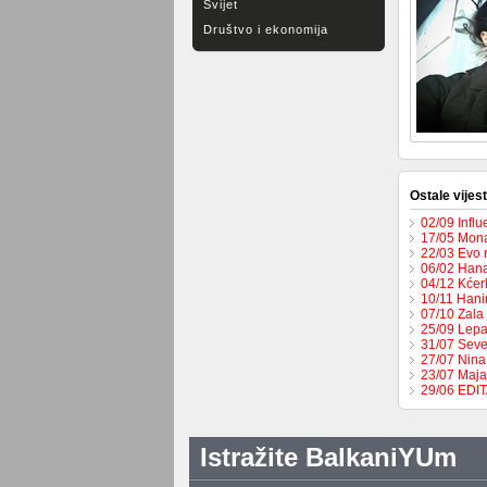
Svijet
Društvo i ekonomija
Ostale vijest
02/09 Influ
17/05 Mona
22/03 Evo 
06/02 Hana
04/12 Kćer
10/11 Hani
07/10 Zala 
25/09 Lepa
31/07 Seve
27/07 Nina
23/07 Maja
29/06 EDI
Istražite BalkaniYUm