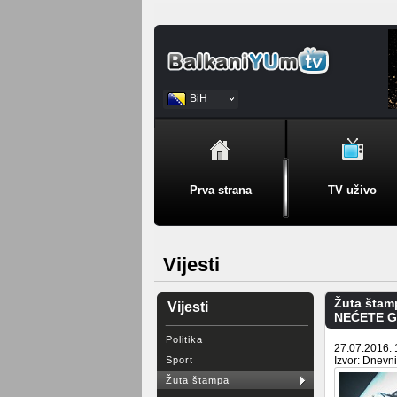
BiH
Srpski
Prva strana
TV uživo
Vijesti
Žuta štam
Vijesti
NEĆETE GA
Politika
27.07.2016. 
Sport
Izvor: Dnevn
Žuta štampa