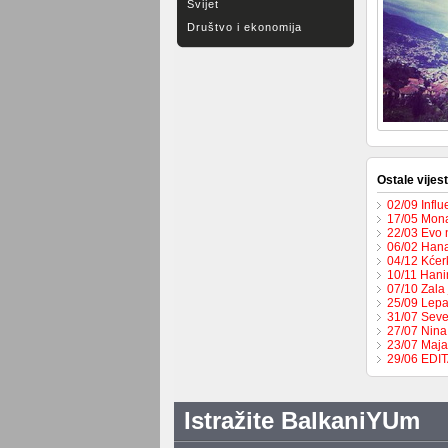
Svijet
Društvo i ekonomija
Ostale vijest
02/09 Influ
17/05 Mona
22/03 Evo 
06/02 Hana
04/12 Kćer
10/11 Hani
07/10 Zala 
25/09 Lepa
31/07 Seve
27/07 Nina
23/07 Maja
29/06 EDI
Istražite BalkaniYUm