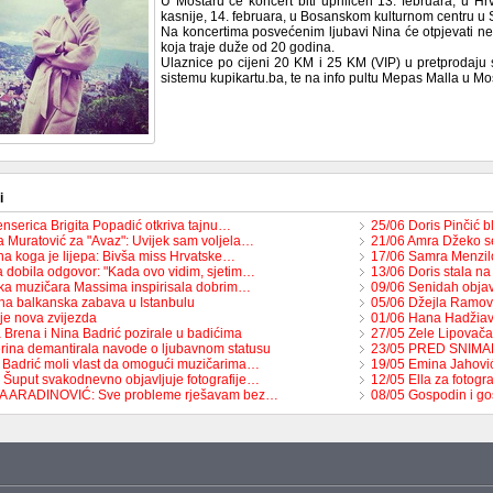
U Mostaru će koncert biti upriličen 13. februara, u
kasnije, 14. februara, u Bosanskom kulturnom centru u 
Na koncertima posvećenim ljubavi Nina će otpjevati nek
koja traje duže od 20 godina.
Ulaznice po cijeni 20 KM i 25 KM (VIP) u pretprodaju s
sistemu kupikartu.ba, te na info pultu Mepas Malla u Mo
i
enserica Brigita Popadić otkriva tajnu…
25/06 Doris Pinčić b
 Muratović za "Avaz": Uvijek sam voljela…
21/06 Amra Džeko s
na koga je lijepa: Bivša miss Hrvatske…
17/06 Samra Menzilo
 dobila odgovor: "Kada ovo vidim, sjetim…
13/06 Doris stala n
ka muzičara Massima inspirisala dobrim…
09/06 Senidah objavi
na balkanska zabava u Istanbulu
05/06 Džejla Ramovi
je nova zvijezda
01/06 Hana Hadžiavd
 Brena i Nina Badrić pozirale u badićima
27/05 Zele Lipovača
rina demantirala navode o ljubavnom statusu
23/05 PRED SNIMAN
 Badrić moli vlast da omogući muzičarima…
19/05 Emina Jahović
 Šuput svakodnevno objavljuje fotografije…
12/05 Ella za fotog
TA ARADINOVIĆ: Sve probleme rješavam bez…
08/05 Gospodin i go