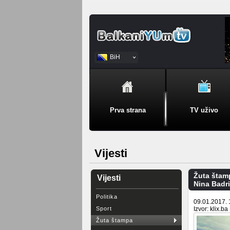
BiH
Srpski
Prva strana
TV uživo
Vijesti
Žuta štam
Vijesti
Nina Badri
Politika
09.01.2017. 
Sport
Izvor: klix.ba
Žuta štampa