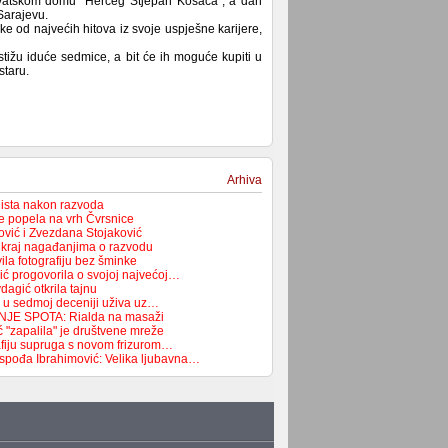
 Hrvatskom domu "Herceg Stjepan Kosača", a dan
Sarajevu.
e od najvećih hitova iz svoje uspješne karijere,
tižu iduće sedmice, a bit će ih moguće kupiti u
staru.
Arhiva
lista nakon razvoda
e popela na vrh Čvrsnice
vić i Zvezdana Stojaković
a kraj nagađanjima o razvodu
la fotografiju bez šminke
ć progovorila o svojoj najvećoj…
agić otkrila tajnu
 u sedmoj deceniji uživa uz…
JE SPOTA: Rialda na masaži
 "zapalila" je društvene mreže
rafiju supruga s novom frizurom…
spođa Ibrahimović: Velika ljubavna…