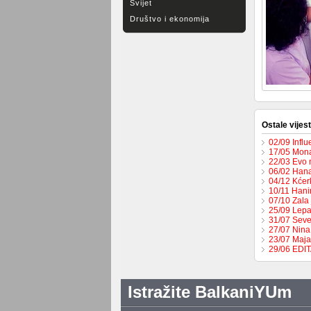
Svijet
Društvo i ekonomija
Ostale vijest
02/09 Influ
17/05 Mona
22/03 Evo 
06/02 Hana
04/12 Kćer
10/11 Hani
07/10 Zala 
25/09 Lepa
31/07 Seve
27/07 Nina
23/07 Maja
29/06 EDI
Istražite BalkaniYUm