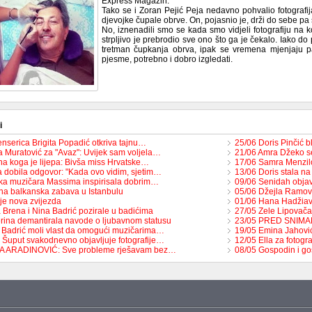
Express Magazin.
Tako se i Zoran Pejić Peja nedavno pohvalio fotografij
djevojke čupale obrve. On, pojasnio je, drži do sebe pa 
No, iznenadili smo se kada smo vidjeli fotografiju na 
strpljivo je prebrodio sve ono što ga je čekalo. Iako do
tretman čupkanja obrva, ipak se vremena mjenjaju pa
pjesme, potrebno i dobro izgledati.
i
enserica Brigita Popadić otkriva tajnu…
25/06 Doris Pinčić b
 Muratović za "Avaz": Uvijek sam voljela…
21/06 Amra Džeko s
na koga je lijepa: Bivša miss Hrvatske…
17/06 Samra Menzilo
 dobila odgovor: "Kada ovo vidim, sjetim…
13/06 Doris stala n
ka muzičara Massima inspirisala dobrim…
09/06 Senidah objavi
na balkanska zabava u Istanbulu
05/06 Džejla Ramovi
je nova zvijezda
01/06 Hana Hadžiavd
 Brena i Nina Badrić pozirale u badićima
27/05 Zele Lipovača
rina demantirala navode o ljubavnom statusu
23/05 PRED SNIMAN
 Badrić moli vlast da omogući muzičarima…
19/05 Emina Jahović
 Šuput svakodnevno objavljuje fotografije…
12/05 Ella za fotog
TA ARADINOVIĆ: Sve probleme rješavam bez…
08/05 Gospodin i go