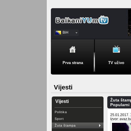
BiH
Srpski
Prva strana
TV uživo
Vijesti
Žuta štam
Vijesti
Popularni 
Politika
25.01.2017. 
Sport
Izvor: avaz.b
Žuta štampa