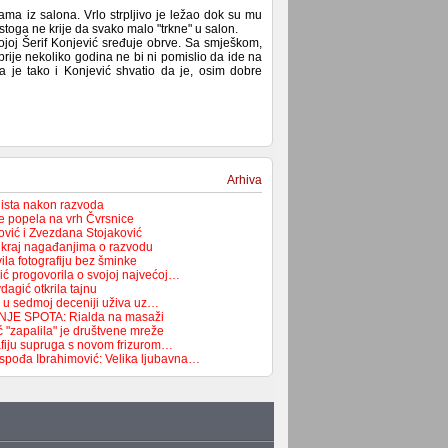
ama iz salona. Vrlo strpljivo je ležao dok su mu
stoga ne krije da svako malo "trkne" u salon.
kojoj Šerif Konjević sređuje obrve. Sa smješkom,
 prije nekoliko godina ne bi ni pomislio da ide na
 je tako i Konjević shvatio da je, osim dobre
Arhiva
lista nakon razvoda
e popela na vrh Čvrsnice
vić i Zvezdana Stojaković
a kraj nagađanjima o razvodu
la fotografiju bez šminke
ć progovorila o svojoj najvećoj…
agić otkrila tajnu
 u sedmoj deceniji uživa uz…
JE SPOTA: Rialda na masaži
 "zapalila" je društvene mreže
rafiju supruga s novom frizurom…
spođa Ibrahimović: Velika ljubavna…