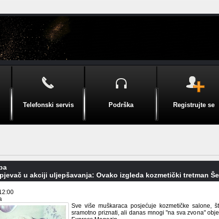
Telefonski servis
Podrška
Registrujte se
pa
pjevač u akciji uljepšavanja: Ovako izgleda kozmetički tretman Še
12:00
a
Sve više muškaraca posjećuje kozmetičke salone, št
sramotno priznati, ali danas mnogi "na sva zvona" objel