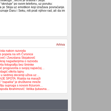
vakoga”, slično je uradila i Stoja.
u, “skroluje” po svom telefonu, uz poruku:
je Stoja uz emotikon koji izražava povraćanje.
oznaje Daru i Seku, niti prati njihov rad, ali da im
Arhiva
lista nakon razvoda
e popela na vrh Čvrsnice
vić i Zvezdana Stojaković
a kraj nagađanjima o razvodu
la fotografiju bez šminke
ć progovorila o svojoj najvećoj…
agić otkrila tajnu
 u sedmoj deceniji uživa uz…
JE SPOTA: Rialda na masaži
 "zapalila" je društvene mreže
rafiju supruga s novom frizurom…
spođa Ibrahimović: Velika ljubavna…