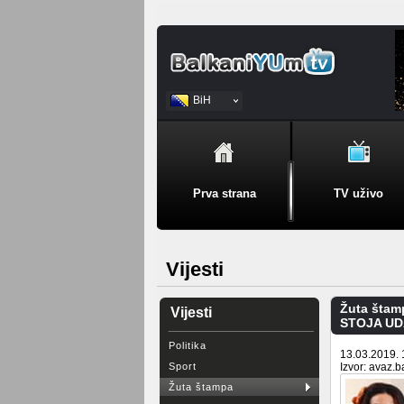
BiH
Srpski
Prva strana
TV uživo
Vijesti
Žuta štam
Vijesti
STOJA UDA
Politika
13.03.2019. 
Sport
Izvor: avaz.b
Žuta štampa