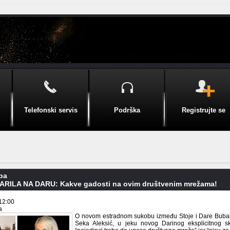
Telefonski servis
Podrška
Registrujte se
pa
RILA NA DARU: Kakve gadosti na ovim društvenim mrežama!
12:00
a
O novom estradnom sukobu između Stoje i Dare Bubam
Seka Aleksić, u jeku novog Darinog eksplicitnog s