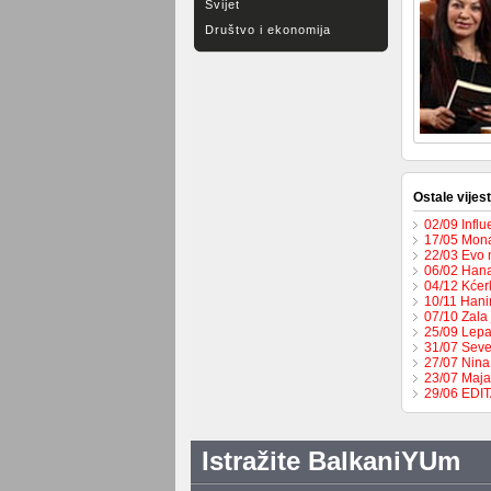
Svijet
Društvo i ekonomija
Ostale vijest
02/09 Influ
17/05 Mona
22/03 Evo 
06/02 Hana
04/12 Kćer
10/11 Hani
07/10 Zala 
25/09 Lepa
31/07 Seve
27/07 Nina
23/07 Maja
29/06 EDI
Istražite BalkaniYUm