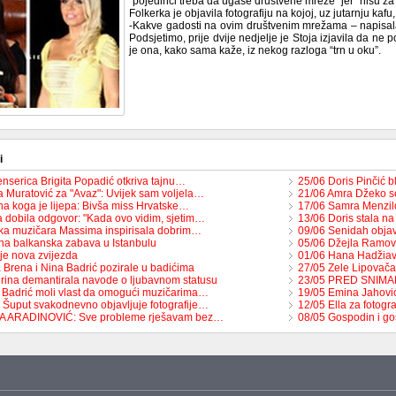
“pojedinci treba da ugase društvene mreže” jer “nisu za s
Folkerka je objavila fotografiju na kojoj, uz jutarnju kaf
-Kakve gadosti na ovim društvenim mrežama – napisala 
Podsjetimo, prije dvije nedjelje je Stoja izjavila da ne p
je ona, kako sama kaže, iz nekog razloga “trn u oku”.
i
enserica Brigita Popadić otkriva tajnu…
25/06 Doris Pinčić b
 Muratović za "Avaz": Uvijek sam voljela…
21/06 Amra Džeko s
na koga je lijepa: Bivša miss Hrvatske…
17/06 Samra Menzilo
 dobila odgovor: "Kada ovo vidim, sjetim…
13/06 Doris stala n
ka muzičara Massima inspirisala dobrim…
09/06 Senidah objavi
na balkanska zabava u Istanbulu
05/06 Džejla Ramovi
je nova zvijezda
01/06 Hana Hadžiavd
 Brena i Nina Badrić pozirale u badićima
27/05 Zele Lipovača
rina demantirala navode o ljubavnom statusu
23/05 PRED SNIMAN
 Badrić moli vlast da omogući muzičarima…
19/05 Emina Jahović
 Šuput svakodnevno objavljuje fotografije…
12/05 Ella za fotog
TA ARADINOVIĆ: Sve probleme rješavam bez…
08/05 Gospodin i go