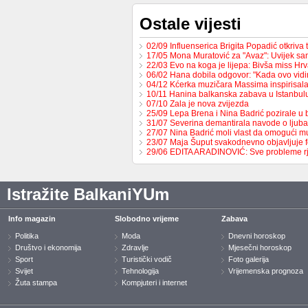
Ostale vijesti
02/09 Influenserica Brigita Popadić otkriva
17/05 Mona Muratović za "Avaz": Uvijek sa
22/03 Evo na koga je lijepa: Bivša miss H
06/02 Hana dobila odgovor: "Kada ovo vid
04/12 Kćerka muzičara Massima inspirisa
10/11 Hanina balkanska zabava u Istanbul
07/10 Zala je nova zvijezda
25/09 Lepa Brena i Nina Badrić pozirale u
31/07 Severina demantirala navode o ljub
27/07 Nina Badrić moli vlast da omogući 
23/07 Maja Šuput svakodnevno objavljuje f
29/06 EDITA ARADINOVIĆ: Sve probleme 
Istražite BalkaniYUm
Info magazin
Slobodno vrijeme
Zabava
Politika
Moda
Dnevni horoskop
Društvo i ekonomija
Zdravlje
Mjesečni horoskop
Sport
Turistički vodič
Foto galerija
Svijet
Tehnologija
Vrijemenska prognoza
Žuta stampa
Kompjuteri i internet