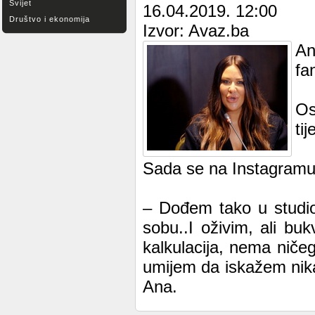
Svijet
16.04.2019. 12:00
Društvo i ekonomija
Izvor: Avaz.ba
An
fa
Os
tij
Sada se na Instagramu o
– Dođem tako u studi
sobu..I oživim, ali b
kalkulacija, nema niče
umijem da iskažem nika
Ana.