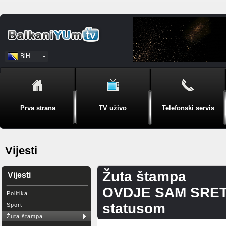
BiH
Srpski
Prva strana
TV uživo
Telefonski servis
Vijesti
Žuta štampa
Vijesti
OVDJE SAM SRETNA
Politika
statusom
Sport
Žuta štampa