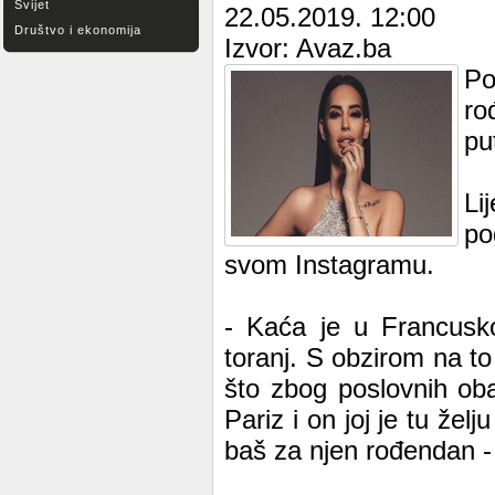
Svijet
22.05.2019. 12:00
Društvo i ekonomija
Izvor: Avaz.ba
Po
ro
pu
Li
po
svom Instagramu.
- Kaća je u Francusko
toranj. S obzirom na to
što zbog poslovnih oba
Pariz i on joj je tu žel
baš za njen rođendan - 