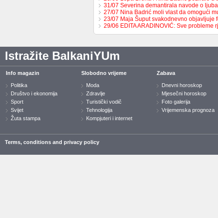
31/07 Severina demantirala navode o ljub
27/07 Nina Badrić moli vlast da omogući 
23/07 Maja Šuput svakodnevno objavljuje f
29/06 EDITA ARADINOVIĆ: Sve probleme 
Istražite BalkaniYUm
Info magazin
Slobodno vrijeme
Zabava
Politika
Moda
Dnevni horoskop
Društvo i ekonomija
Zdravlje
Mjesečni horoskop
Sport
Turistički vodič
Foto galerija
Svijet
Tehnologija
Vrijemenska prognoza
Žuta stampa
Kompjuteri i internet
Terms, conditions and privacy policy