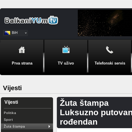
BiH
Srpski
Prva strana
TV uživo
Telefonski servis
Vijesti
Žuta štampa
Vijesti
Luksuzno putovanj
Politika
rođendan
Sport
Žuta štampa