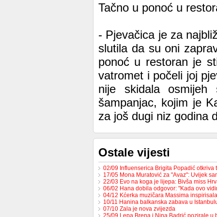
Tačno u ponoć u restora
- Pjevačica je za najbliž
slutila da su oni zapra
ponoć u restoran je sti
vatromet i počeli joj p
nije skidala osmijeh
šampanjac, kojim je Ka
za još dugi niz godina d
Ostale vijesti
02/09 Influenserica Brigita Popadić otkriva
17/05 Mona Muratović za "Avaz": Uvijek sa
22/03 Evo na koga je lijepa: Bivša miss H
06/02 Hana dobila odgovor: "Kada ovo vid
04/12 Kćerka muzičara Massima inspirisa
10/11 Hanina balkanska zabava u Istanbul
07/10 Zala je nova zvijezda
25/09 Lepa Brena i Nina Badrić pozirale u