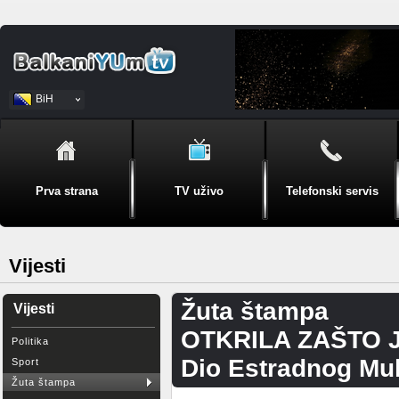
BiH
Srpski
Prva strana
TV uživo
Telefonski servis
Vijesti
Žuta štampa
Vijesti
OTKRILA ZAŠTO JE
Politika
Dio Estradnog Mul
Sport
Žuta štampa