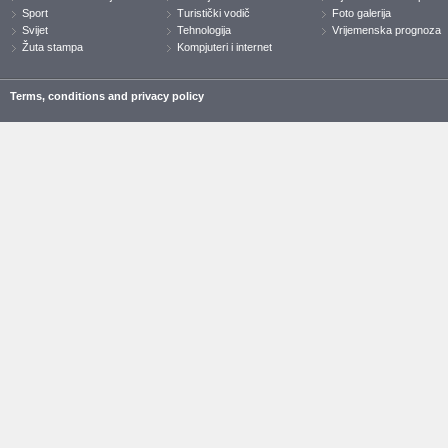
Sport
Turistički vodič
Foto galerija
Svijet
Tehnologija
Vrijemenska prognoza
Žuta stampa
Kompjuteri i internet
Terms, conditions and privacy policy