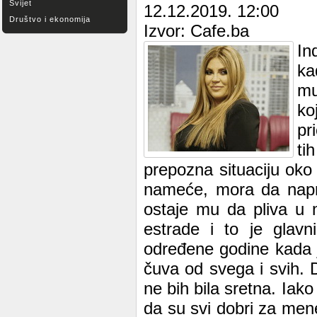
Svijet
12.12.2019. 12:00
Društvo i ekonomija
Izvor: Cafe.ba
In
ka
mu
ko
pr
ti
prepozna situaciju ok
nameće, mora da napra
ostaje mu da pliva u 
estrade i to je glav
određene godine kada je
čuva od svega i svih. 
ne bih bila sretna. Iak
da su svi dobri za mene