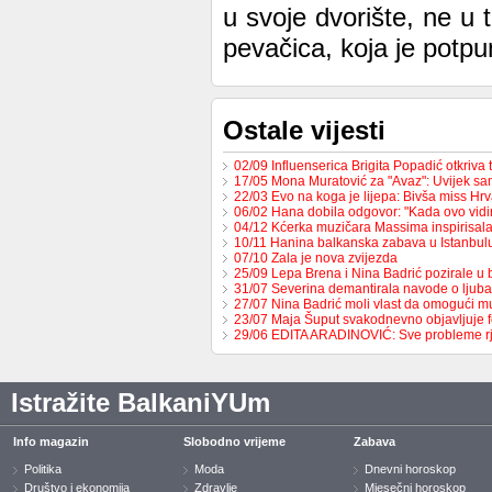
u svoje dvorište, ne u 
pevačica, koja je pot
Ostale vijesti
02/09 Influenserica Brigita Popadić otkriva
17/05 Mona Muratović za "Avaz": Uvijek sa
22/03 Evo na koga je lijepa: Bivša miss H
06/02 Hana dobila odgovor: "Kada ovo vid
04/12 Kćerka muzičara Massima inspirisa
10/11 Hanina balkanska zabava u Istanbul
07/10 Zala je nova zvijezda
25/09 Lepa Brena i Nina Badrić pozirale u
31/07 Severina demantirala navode o ljub
27/07 Nina Badrić moli vlast da omogući 
23/07 Maja Šuput svakodnevno objavljuje f
29/06 EDITA ARADINOVIĆ: Sve probleme 
Istražite BalkaniYUm
Info magazin
Slobodno vrijeme
Zabava
Politika
Moda
Dnevni horoskop
Društvo i ekonomija
Zdravlje
Mjesečni horoskop