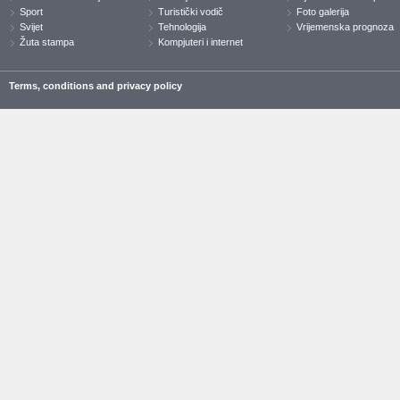
Sport
Turistički vodič
Foto galerija
Svijet
Tehnologija
Vrijemenska prognoza
Žuta stampa
Kompjuteri i internet
Terms, conditions and privacy policy