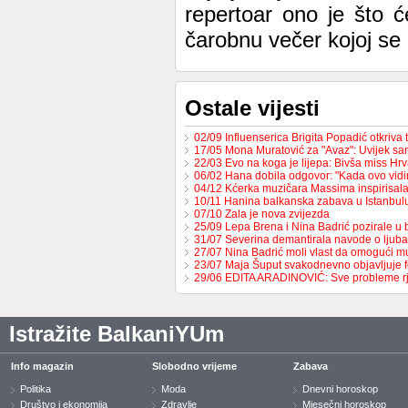
repertoar ono je što ć
čarobnu večer kojoj se
Ostale vijesti
02/09 Influenserica Brigita Popadić otkriva
17/05 Mona Muratović za "Avaz": Uvijek sa
22/03 Evo na koga je lijepa: Bivša miss H
06/02 Hana dobila odgovor: "Kada ovo vid
04/12 Kćerka muzičara Massima inspirisa
10/11 Hanina balkanska zabava u Istanbul
07/10 Zala je nova zvijezda
25/09 Lepa Brena i Nina Badrić pozirale u
31/07 Severina demantirala navode o ljub
27/07 Nina Badrić moli vlast da omogući 
23/07 Maja Šuput svakodnevno objavljuje f
29/06 EDITA ARADINOVIĆ: Sve probleme 
Istražite BalkaniYUm
Info magazin
Slobodno vrijeme
Zabava
Politika
Moda
Dnevni horoskop
Društvo i ekonomija
Zdravlje
Mjesečni horoskop