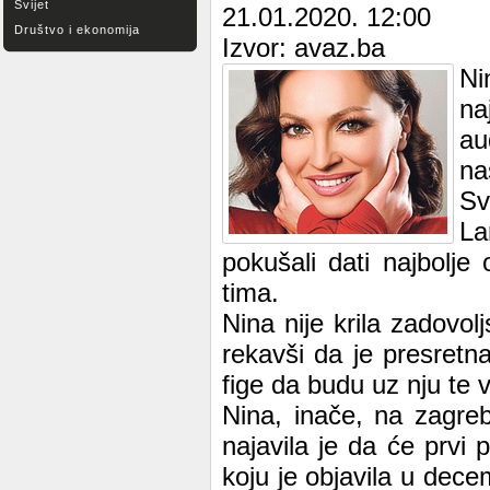
Svijet
21.01.2020. 12:00
Društvo i ekonomija
Izvor: avaz.ba
Ni
na
au
na
Sv
La
pokušali dati najbolje
tima.
Nina nije krila zadovol
rekavši da je presretna
fige da budu uz nju te v
Nina, inače, na zagreb
najavila je da će prvi
koju je objavila u dece