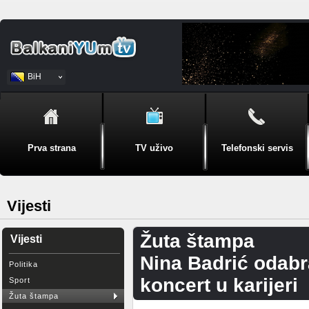
BiH
Srpski
Prva strana
TV uživo
Telefonski servis
Vijesti
Žuta štampa
Vijesti
Nina Badrić odabra
Politika
koncert u karijeri
Sport
Žuta štampa