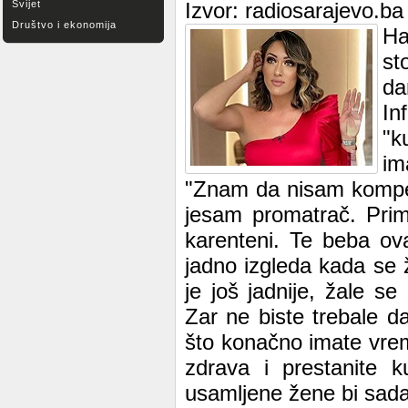
Svijet
Izvor: radiosarajevo.ba
Društvo i ekonomija
Ha
st
da
In
"k
im
"Znam da nisam kompet
jesam promatrač. Prim
karenteni. Te beba ova
jadno izgleda kada se 
je još jadnije, žale s
Zar ne biste trebale d
što konačno imate vreme
zdrava i prestanite k
usamljene žene bi sada 