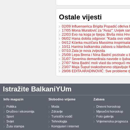
Ostale vijesti
02/09 Influenserica Brigita Popadić otkriva
17/05 Mona Muratović za "Avaz": Uvijek sa
22/03 Evo na koga je lijepa: Bivša miss H
06/02 Hana dobila odgovor: "Kada ovo vid
04/12 Kćerka muzičara Massima inspirisa
10/11 Hanina balkanska zabava u Istanbul
07/10 Zala je nova zvijezda
25/09 Lepa Brena i Nina Badrić pozirale u
31/07 Severina demantirala navode o ljub
27/07 Nina Badrić moli vlast da omogući 
23/07 Maja Šuput svakodnevno objavljuje f
29/06 EDITA ARADINOVIĆ: Sve probleme 
Istražite BalkaniYUm
Info magazin
Slobodno vrijeme
Zabava
Politika
Moda
Dnevni horoskop
Društvo i ekonomija
Zdravlje
Mjesečni horoskop
Sport
Turistički vodič
Foto galerija
Svijet
Tehnologija
Vrijemenska prognoza
Žuta stampa
Kompjuteri i internet