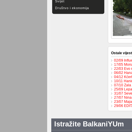
Svijet
Društvo i ekonomija
Ostale vijest
02/09 Influ
17/05 Mona
22/03 Evo 
06/02 Hana
04/12 Kćer
10/11 Hani
07/10 Zala 
25/09 Lepa
31/07 Seve
27/07 Nina
23/07 Maja
29/06 EDI
Istražite BalkaniYUm