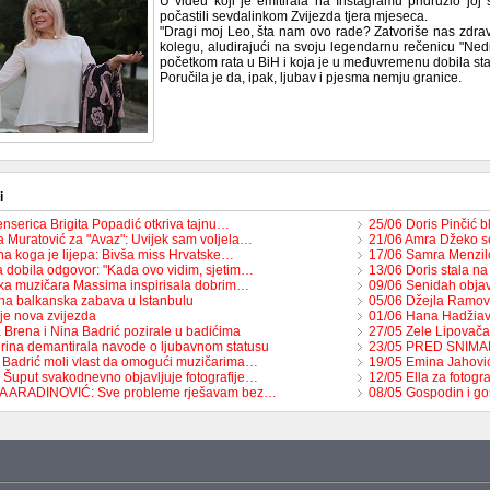
U videu koji je emitirala na Instagramu pridružio joj 
počastili sevdalinkom Zvijezda tjera mjeseca.
"Dragi moj Leo, šta nam ovo rade? Zatvoriše nas zdrav
kolegu, aludirajući na svoju legendarnu rečenicu "Ned
početkom rata u BiH i koja je u međuvremenu dobila sta
Poručila je da, ipak, ljubav i pjesma nemju granice.
i
enserica Brigita Popadić otkriva tajnu…
25/06 Doris Pinčić b
 Muratović za "Avaz": Uvijek sam voljela…
21/06 Amra Džeko s
na koga je lijepa: Bivša miss Hrvatske…
17/06 Samra Menzilo
 dobila odgovor: "Kada ovo vidim, sjetim…
13/06 Doris stala n
ka muzičara Massima inspirisala dobrim…
09/06 Senidah objavi
na balkanska zabava u Istanbulu
05/06 Džejla Ramovi
je nova zvijezda
01/06 Hana Hadžiavd
 Brena i Nina Badrić pozirale u badićima
27/05 Zele Lipovača
rina demantirala navode o ljubavnom statusu
23/05 PRED SNIMAN
 Badrić moli vlast da omogući muzičarima…
19/05 Emina Jahović
 Šuput svakodnevno objavljuje fotografije…
12/05 Ella za fotog
TA ARADINOVIĆ: Sve probleme rješavam bez…
08/05 Gospodin i go