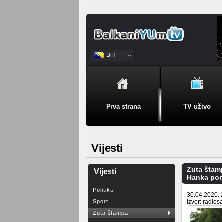
BiH
Srpski
Prva strana
TV uživo
Vijesti
Žuta štam
Vijesti
Hanka pon
Politika
30.04.2020. 
Sport
Izvor: radios
Žuta štampa