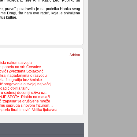
se i kolega iz Istre Amir Kazić Leo. Publiku su
e, prave", pozdravila je na početku Hanka svog
ime Dragi, šta nam ovo rade", koja je snimljena
tus kultne.
Arhiva
lista nakon razvoda
e popela na vrh Čvrsnice
vić i Zvezdana Stojaković
a kraj nagađanjima o razvodu
la fotografiju bez šminke
ć progovorila o svojoj najvećoj…
agić otkrila tajnu
 u sedmoj deceniji uživa uz…
JE SPOTA: Rialda na masaži
 "zapalila" je društvene mreže
rafiju supruga s novom frizurom…
spođa Ibrahimović: Velika ljubavna…