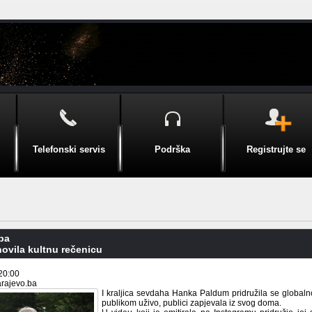
Telefonski servis
Podrška
Registrujte se
pa
ovila kultnu rečenicu
20:00
arajevo.ba
I kraljica sevdaha Hanka Paldum pridružila se global
publikom uživo, publici zapjevala iz svog doma.