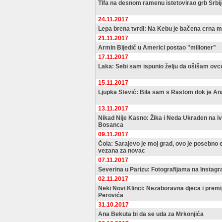
Tifa na desnom ramenu istetovirao grb Srbi
24.11.2017
Lepa brena tvrdi: Na Kebu je bačena crna m
21.11.2017
Armin Bijedić u Americi postao "milioner"
17.11.2017
Laka: Sebi sam ispunio želju da ošišam ovc
15.11.2017
Ljupka Stević: Bila sam s Rastom dok je An
13.11.2017
Nikad Nije Kasno: Žika i Neda Ukraden na i
Bosanca
09.11.2017
Čola: Sarajevo je moj grad, ovo je posebno e
vezana za novac
07.11.2017
Severina u Parizu: Fotografijama na Instag
02.11.2017
Neki Novi Klinci: Nezaboravna djeca i prem
Perovića
31.10.2017
Ana Bekuta bi da se uda za Mrkonjića