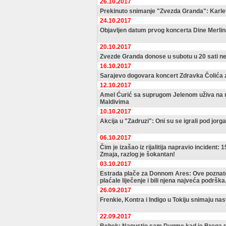
26.10.2017
Prekinuto snimanje "Zvezda Granda": Karleu
24.10.2017
Objavljen datum prvog koncerta Dine Merlina
20.10.2017
Zvezde Granda donose u subotu u 20 sati nev
16.10.2017
Sarajevo dogovara koncert Zdravka Čolića 
12.10.2017
Amel Ćurić sa suprugom Jelenom uživa n
Maldivima
10.10.2017
Akcija u "Zadruzi": Oni su se igrali pod jor
06.10.2017
Čim je izašao iz rijalitija napravio incident
Zmaja, razlog je šokantan!
03.10.2017
Estrada plače za Donnom Ares: Ove poznate 
plaćale liječenje i bili njena najveća podrška
26.09.2017
Frenkie, Kontra i Indigo u Tokiju snimaju n
22.09.2017