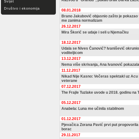
Razvod u "Grandu", pukao brak Darka Lazić
Svijet
Društvo i ekonomija
08.01.2018
Brano Jakubović objasnio zašto je pokazao 
me zanima normalizam
26.12.2017
Mira Škorić se udaje i seli u Njemačku
18.12.2017
Udala se Nives Čanović? Ivanišević okrunio 
voditeljicom
13.12.2017
Nema više skrivanja, Ana Ivanović pokazala
11.12.2017
Nikad Nije Kasno: Večeras spektakl uz Acu 
veterane
07.12.2017
The Frajle Tuzlake uvode u 2018. godinu na 
05.12.2017
Anabela: Luna me učinila stabilnom
01.12.2017
Pjevačica Zorana Pavić prvi put progovorila 
borac
29.11.2017