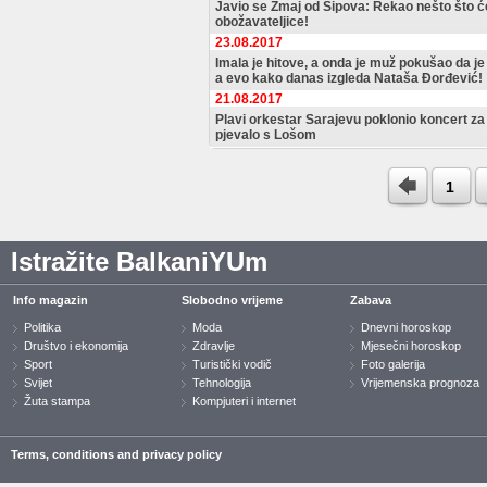
Javio se Zmaj od Šipova: Rekao nešto što ć
obožavateljice!
23.08.2017
Imala je hitove, a onda je muž pokušao da je
a evo kako danas izgleda Nataša Đorđević!
21.08.2017
Plavi orkestar Sarajevu poklonio koncert za 
pjevalo s Lošom
1
Istražite BalkaniYUm
Info magazin
Slobodno vrijeme
Zabava
Politika
Moda
Dnevni horoskop
Društvo i ekonomija
Zdravlje
Mjesečni horoskop
Sport
Turistički vodič
Foto galerija
Svijet
Tehnologija
Vrijemenska prognoza
Žuta stampa
Kompjuteri i internet
Terms, conditions and privacy policy