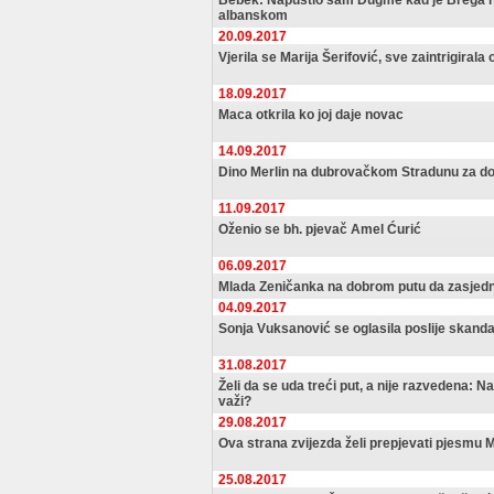
Bebek: Napustio sam Dugme kad je Brega 
albanskom
20.09.2017
Vjerila se Marija Šerifović, sve zaintrigirala
18.09.2017
Maca otkrila ko joj daje novac
14.09.2017
Dino Merlin na dubrovačkom Stradunu za d
11.09.2017
Oženio se bh. pjevač Amel Ćurić
06.09.2017
Mlada Zeničanka na dobrom putu da zasjedn
04.09.2017
Sonja Vuksanović se oglasila poslije skand
31.08.2017
Želi da se uda treći put, a nije razvedena: N
važi?
29.08.2017
Ova strana zvijezda želi prepjevati pjesmu M
25.08.2017