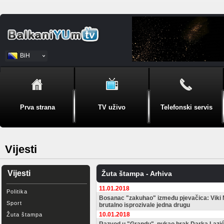
BiH
Srpski
Prva strana
TV uživo
Telefonski servis
Vijesti
Vijesti
Žuta štampa - Arhiva
11.01.2018
Politika
Bosanac "zakuhao" između pjevačica: Viki M
Sport
brutalno isprozivale jedna drugu
10.01.2018
Žuta štampa