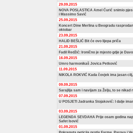
29.09.2015
NOVA POSLASTICA Amel Ćurić snimio pjesm
i Massimo Savić
25.09.2015
Koncert Dine Merlina u Beogradu rasprodan,
oktobar
23.09.2015
HALID BEŠLIĆ Bit će ovo lijepa priča
21.09.2015
Fadil Redžić: Ironično je mjesto gdje je Dav
16.09.2015
Umro harmonikaš Jovica Petković
11.09.2015
NIKOLA ROKVIĆ Kada čovjek ima jasan cilj,
09.09.2015
Sarajlija sam i navijam za Želju, to se nikad 
07.09.2015
U POSJETI Jadranka Stojaković: I dalje imam
03.09.2015
LEGENDA SEVDAHA Prije osam godina napust
Safet Isović
01.09.2015
Pokrenuta peticija protiv Farme, Parova i Ve