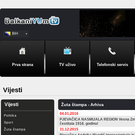
BiH
Srpski
Prva strana
TV uživo
Telefonski servis
Vijesti
Vijesti
Žuta štampa - Arhiva
04.01.2016
Politika
PJEVAČICA NASMIJALA REGION Vesna Zmij
Sport
čestitala 1916. godinu!
31.12.2015
Žuta štampa