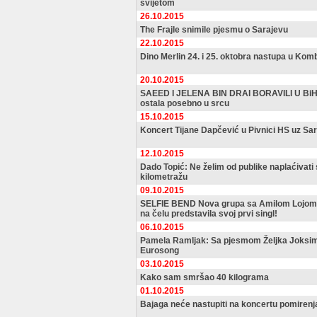
svijetom
26.10.2015
The Frajle snimile pjesmu o Sarajevu
22.10.2015
Dino Merlin 24. i 25. oktobra nastupa u Kom
20.10.2015
SAEED I JELENA BIN DRAI BORAVILI U BiH:
ostala posebno u srcu
15.10.2015
Koncert Tijane Dapčević u Pivnici HS uz Sa
12.10.2015
Dado Topić: Ne želim od publike naplaćivati
kilometražu
09.10.2015
SELFIE BEND Nova grupa sa Amilom Lojo
na čelu predstavila svoj prvi singl!
06.10.2015
Pamela Ramljak: Sa pjesmom Željka Joksimo
Eurosong
03.10.2015
Kako sam smršao 40 kilograma
01.10.2015
Bajaga neće nastupiti na koncertu pomirenja