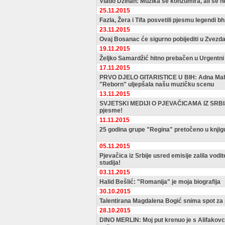
Vlado Džihan: Muzika se konzumira, ali se n
25.11.2015
Fazla, Žera i Tifa posvetili pjesmu legendi b
23.11.2015
Ovaj Bosanac će sigurno pobijediti u Zvez
19.11.2015
Željko Samardžić hitno prebačen u Urgentni
17.11.2015
PRVO DJELO GITARISTICE U BIH: Adna Mah
"Reborn" uljepšala našu muzičku scenu
13.11.2015
SVJETSKI MEDIJI O PJEVAČICAMA IZ SRBIJ
pjesme!
11.11.2015
25 godina grupe "Regina" pretočeno u knjig
05.11.2015
Pjevačica iz Srbije usred emisije zalila vodite
studija!
03.11.2015
Halid Bešlić: "Romanija" je moja biografija
30.10.2015
Talentirana Magdalena Bogić snima spot za 
28.10.2015
DINO MERLIN: Moj put krenuo je s Alifakovca,