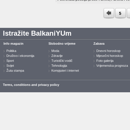
5
Istražite BalkaniYUm
Info magazin
Slobodno vrijeme
Zabava
Politika
Moda
Dnevni horoskop
Društvo i ekonomija
Zdravlje
Mjesečni horoskop
Sport
Turistički vodič
Foto galerija
Svijet
Tehnologija
Vrijemenska prognoza
Žuta stampa
Kompjuteri i internet
Terms, conditions and privacy policy