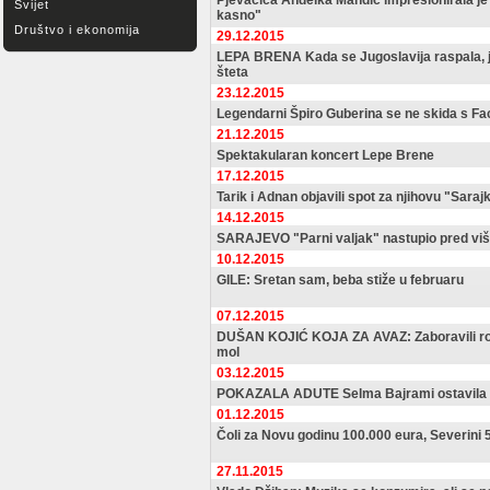
Pjevačica Anđelka Mandić impresionirala je u
Svijet
kasno"
Društvo i ekonomija
29.12.2015
LEPA BRENA Kada se Jugoslavija raspala, j
šteta
23.12.2015
Legendarni Špiro Guberina se ne skida s F
21.12.2015
Spektakularan koncert Lepe Brene
17.12.2015
Tarik i Adnan objavili spot za njihovu "Saraj
14.12.2015
SARAJEVO "Parni valjak" nastupio pred viš
10.12.2015
GILE: Sretan sam, beba stiže u februaru
07.12.2015
DUŠAN KOJIĆ KOJA ZA AVAZ: Zaboravili roken
mol
03.12.2015
POKAZALA ADUTE Selma Bajrami ostavila 
01.12.2015
Čoli za Novu godinu 100.000 eura, Severini 5
27.11.2015