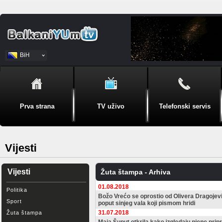
BiH
Srpski
Prva strana
TV uživo
Telefonski servis
Vijesti
Vijesti
Žuta štampa - Arhiva
01.08.2018
Politika
Božo Vrećo se oprostio od Olivera Dragojevića
Sport
poput sinjeg vala koji pismom hridi
31.07.2018
Žuta štampa