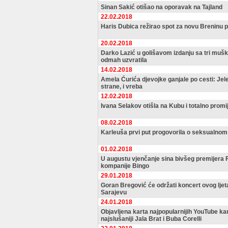
Sinan Sakić otišao na oporavak na Tajland
22.02.2018
Haris Dubica režirao spot za novu Breninu 
20.02.2018
Darko Lazić u golišavom izdanju sa tri mušk
odmah uzvratila
14.02.2018
Amela Ćurića djevojke ganjale po cesti: Jele
strane, i vreba
12.02.2018
Ivana Selakov otišla na Kubu i totalno promij
08.02.2018
Karleuša prvi put progovorila o seksualnom 
01.02.2018
U augustu vjenčanje sina bivšeg premijera 
kompanije Bingo
29.01.2018
Goran Bregović će održati koncert ovog ljeta 
Sarajevu
24.01.2018
Objavljena karta najpopularnijih YouTube ka
najslušaniji Jala Brat i Buba Corelli