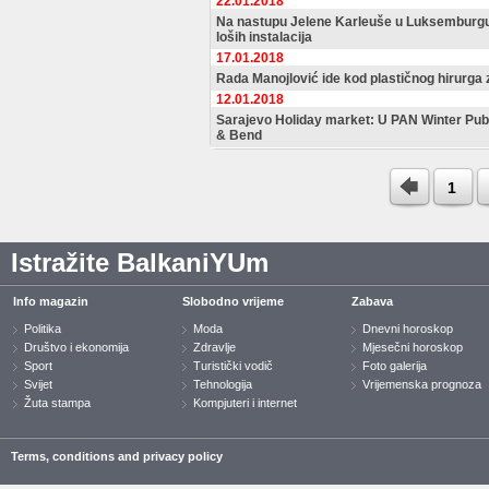
22.01.2018
Na nastupu Jelene Karleuše u Luksemburgu 
loših instalacija
17.01.2018
Rada Manojlović ide kod plastičnog hirurga
12.01.2018
Sarajevo Holiday market: U PAN Winter Pub
& Bend
1
Istražite BalkaniYUm
Info magazin
Slobodno vrijeme
Zabava
Politika
Moda
Dnevni horoskop
Društvo i ekonomija
Zdravlje
Mjesečni horoskop
Sport
Turistički vodič
Foto galerija
Svijet
Tehnologija
Vrijemenska prognoza
Žuta stampa
Kompjuteri i internet
Terms, conditions and privacy policy