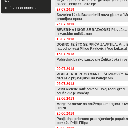
Maja Šuput otkrila kako izgledaju njene pri
Svijet
osoba "oblijeće" oko nje
Društvo i ekonomija
27.07.2018
Severina i Jala Brat snimili novu pjesmu "M
premijera spota
24.07.2018
SEVERINA I IGOR SE RAZVODE? Pjevačica s
hrvatskim političarem
18.07.2018
DOBRO JE ŠTO SE PRIČA ZAVRTILA: Ana B
navodnoj vezi Milice Pavlović i Ace Lukasa!
16.07.2018
Pobjednik Laško izazova je Željko Joksimov
09.07.2018
PLAKALA JE ZBOG MARIJE ŠERIFOVIĆ: Jele
detalje o prijateljstvu sa kolegicom
05.07.2018
Seku Aleksić muž odveo u svoj rodni grad: O
oduševilo je komšije
22.06.2018
Marija Šerifović na druženju s medijima: Ovo
u nizu
20.06.2018
Posljednje pripreme pred vjenčanje popular
pomažu Priji i Filipu