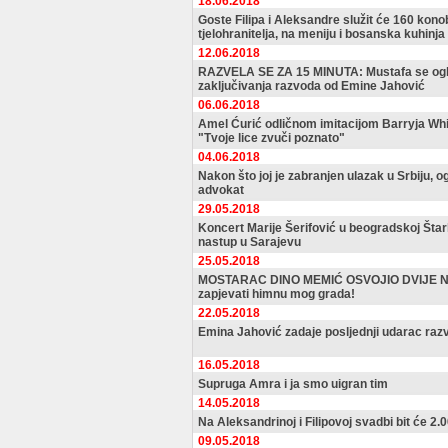
18.06.2018
Goste Filipa i Aleksandre služit će 160 kono
tjelohranitelja, na meniju i bosanska kuhinja
12.06.2018
RAZVELA SE ZA 15 MINUTA: Mustafa se ogl
zaključivanja razvoda od Emine Jahović
06.06.2018
Amel Ćurić odličnom imitacijom Barryja Whi
"Tvoje lice zvuči poznato"
04.06.2018
Nakon što joj je zabranjen ulazak u Srbiju, o
advokat
29.05.2018
Koncert Marije Šerifović u beogradskoj Štar
nastup u Sarajevu
25.05.2018
MOSTARAC DINO MEMIĆ OSVOJIO DVIJE NA
zapjevati himnu mog grada!
22.05.2018
Emina Jahović zadaje posljednji udarac ra
16.05.2018
Supruga Amra i ja smo uigran tim
14.05.2018
Na Aleksandrinoj i Filipovoj svadbi bit će 2.0
09.05.2018