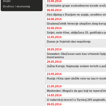
Svijet
10.06.2014
Kriminalne grupe svakodnevno izvode oruž
Društvo i ekonomija
06.06.2014
Ako dijalog s Rusijom ne uspije, uvodimo 
04.06.2014
Gradonačelnik Venecije uhapšen zbog korup
02.06.2014
Svijet, osim Kine, obilježava 25. godišnjicu
31.05.2014
Danas je Svjetski dan nepušenja
28.05.2014
Snowden: Obučavan sam kao vrhunski špijun 
inostranstvu
26.05.2014
Južna Koreja: Najmanje sedam mrtvih u pož
23.05.2014
Rusija i Kina opet uložile veto na nacrt rezoluc
21.05.2014
Medvedev: Moguće da gas koji ne isporučim
14.05.2014
U rudarskoj nesreći u Turskoj 205 poginulih
09.05.2014