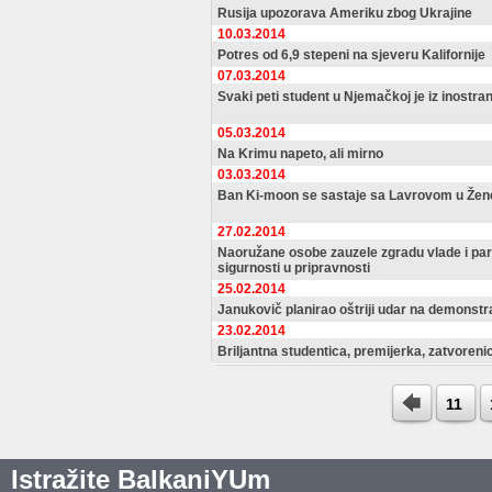
Rusija upozorava Ameriku zbog Ukrajine
10.03.2014
Potres od 6,9 stepeni na sjeveru Kalifornije
07.03.2014
Svaki peti student u Njemačkoj je iz inostra
05.03.2014
Na Krimu napeto, ali mirno
03.03.2014
Ban Ki-moon se sastaje sa Lavrovom u Žen
27.02.2014
Naoružane osobe zauzele zgradu vlade i pa
sigurnosti u pripravnosti
25.02.2014
Janukovič planirao oštriji udar na demonstr
23.02.2014
Briljantna studentica, premijerka, zatvorenica
11
Istražite BalkaniYUm