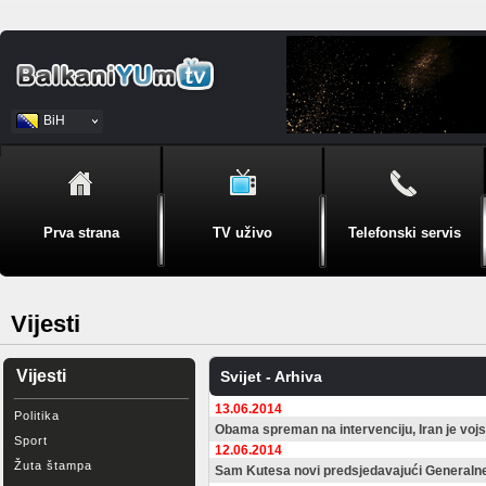
BiH
Srpski
Prva strana
TV uživo
Telefonski servis
Vijesti
Vijesti
Svijet - Arhiva
13.06.2014
Politika
Obama spreman na intervenciju, Iran je voj
Sport
12.06.2014
Žuta štampa
Sam Kutesa novi predsjedavajući Generaln