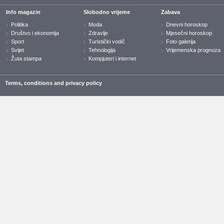
Info magazin
Slobodno vrijeme
Zabava
Politika
Moda
Dnevni horoskop
Društvo i ekonomija
Zdravlje
Mjesečni horoskop
Sport
Turistički vodič
Foto galerija
Svijet
Tehnologija
Vrijemenska prognoza
Žuta stampa
Kompjuteri i internet
Terms, conditions and privacy policy