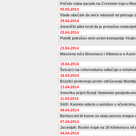
Počela vojna parada na Crvenom trgu u Mo
05.05.2014
Vlade obećale da neće odustati od potrage 
29.04.2014
Američki pilot tvrdi da je pronašao malezijs
25.04.2014
Putnik pokušao oteti avion kompanije Virgin
23.04.2014
Masovna tuča Bosanaca i Albanaca u Austrij
19.04.2014
Švicarci na referendumu odlučuju o minimaln
16.04.2014
Brazilci protestuju protiv održavanja Mundij
13.04.2014
Amerika prijeti Rusiji 'dodatnim posljedicam
11.04.2014
SAD: Kamion udario u autobus s učenicima, 
09.04.2014
Berlusconi bi kaznu za utaju poreza mogao 
07.04.2014
Jacenjuk: Ruske trupe na 30 kilometara od 
04.04.2014