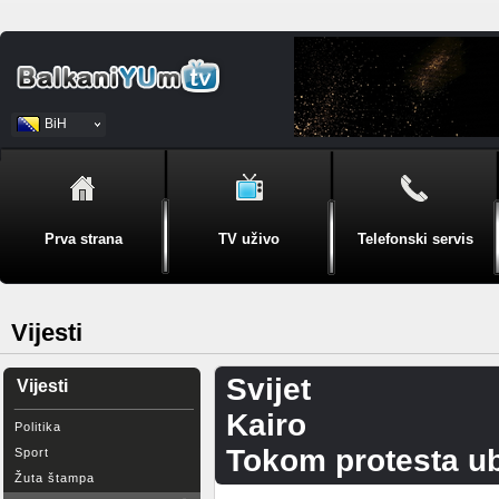
BiH
Srpski
Prva strana
TV uživo
Telefonski servis
Vijesti
Svijet
Vijesti
Kairo
Politika
Tokom protesta ub
Sport
Žuta štampa