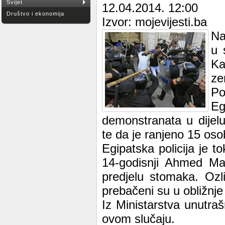
Svijet
12.04.2014. 12:00
Društvo i ekonomija
Izvor: mojevijesti.ba
Na
u 
Ka
ze
Po
Eg
demonstranata u dijelu
te da je ranjeno 15 oso
Egipatska policija je t
14-godisnji Ahmed Ma
predjelu stomaka. Ozl
prebačeni su u obližnje
Iz Ministarstva unutraš
ovom slučaju.