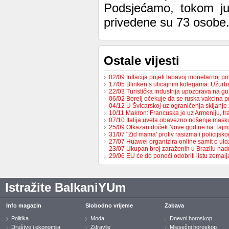
Podsjećamo, tokom juč
privedene su 73 osobe
Ostale vijesti
02/09 Inflacija prijeti labavoj monetarnoj po
17/05 Blinken s uticajnim kolegama: Užur
22/03 Turistička industrija upozorava na g
06/02 Borelj očekuje da se ruska vakcina p
04/12 U Švicarskoj uz ograničenja skijanje
10/11 Makron: Francuska je uz Armeniju, t
07/10 Italija uvela obavezno nošenje maski
25/09 Otkazan doček Nove godine na Tajm
31/07 "Zid mama' protiv rasizma i policijsk
27/07 Huawei organizira online samit o ulo
23/07 Ukupan broj zaraženih u Brazilu n
29/06 EU će do ponoći odobriti listu zemal
Istražite BalkaniYUm
Info magazin
Slobodno vrijeme
Zabava
Politika
Moda
Dnevni horoskop
Društvo i ekonomija
Zdravlje
Mjesečni horoskop