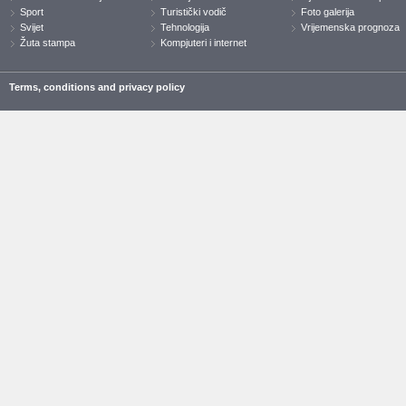
Sport
Turistički vodič
Foto galerija
Svijet
Tehnologija
Vrijemenska prognoza
Žuta stampa
Kompjuteri i internet
Terms, conditions and privacy policy