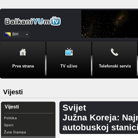
BiH
Srpski
Prva strana
TV uživo
Telefonski servis
Vijesti
Svijet
Vijesti
Južna Koreja: Naj
Politika
autobuskoj stanic
Sport
Žuta štampa