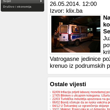
Svijet
26.05.2014. 12:00
Društvo i ekonomija
Izvor: klix.ba
Na
ko
Se
Ju
po
kr
Vatrogasne jedinice po
krenuo iz podrumskih pr
Ostale vijesti
02/09 Inflacija prijeti labavoj monetarnoj po
17/05 Blinken s uticajnim kolegama: Užur
22/03 Turistička industrija upozorava na g
06/02 Borelj očekuje da se ruska vakcina p
04/12 U Švicarskoj uz ograničenja skijanje
10/11 Makron: Francuska je uz Armeniju, t