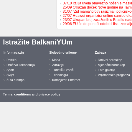
07/10 Italija uvela obavezno nošenje maski
25/09 Otkazan doček Nove godine na Tajm
31/07 "Zid mama' protiv rasizma i policijsk
27/07 Huawei organizira online samit o ulo
23/07 Ukupan broj zaraženih u Brazilu n
29/06 EU će do ponoći odobriti listu zemal
Istražite BalkaniYUm
Info magazin
Slobodno vrijeme
Zabava
Politika
Moda
Dnevni horoskop
Društvo i ekonomija
Zdravlje
Mjesečni horoskop
Sport
Turistički vodič
Foto galerija
Svijet
Tehnologija
Vrijemenska prognoza
Žuta stampa
Kompjuteri i internet
Terms, conditions and privacy policy