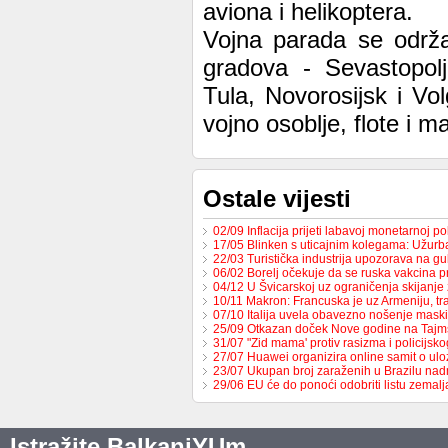
aviona i helikoptera.
Vojna parada se održa
gradova - Sevastopol
Tula, Novorosijsk i Vo
vojno osoblje, flote i ma
Ostale vijesti
02/09 Inflacija prijeti labavoj monetarnoj po
17/05 Blinken s uticajnim kolegama: Užur
22/03 Turistička industrija upozorava na g
06/02 Borelj očekuje da se ruska vakcina p
04/12 U Švicarskoj uz ograničenja skijanje
10/11 Makron: Francuska je uz Armeniju, t
07/10 Italija uvela obavezno nošenje maski
25/09 Otkazan doček Nove godine na Tajm
31/07 "Zid mama' protiv rasizma i policijsk
27/07 Huawei organizira online samit o ulo
23/07 Ukupan broj zaraženih u Brazilu n
29/06 EU će do ponoći odobriti listu zemal
Istražite BalkaniYUm