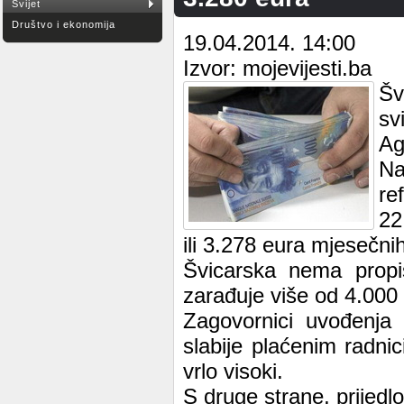
Svijet
Društvo i ekonomija
19.04.2014. 14:00
Izvor: mojevijesti.ba
Šv
sv
Ag
Na
re
22
ili 3.278 eura mjesečni
Švicarska nema propis
zarađuje više od 4.000
Zagovornici uvođenja 
slabije plaćenim radni
vrlo visoki.
S druge strane, prijed