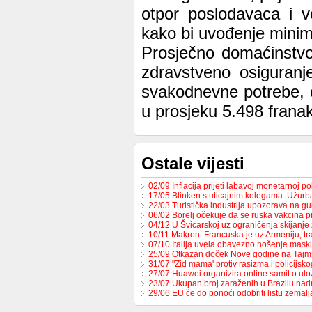
otpor poslodavaca i v
kako bi uvođenje minim
Prosječno domaćinstvo
zdravstveno osiguranj
svakodnevne potrebe, o
u prosjeku 5.498 frana
Ostale vijesti
02/09 Inflacija prijeti labavoj monetarnoj po
17/05 Blinken s uticajnim kolegama: Užur
22/03 Turistička industrija upozorava na g
06/02 Borelj očekuje da se ruska vakcina p
04/12 U Švicarskoj uz ograničenja skijanje
10/11 Makron: Francuska je uz Armeniju, t
07/10 Italija uvela obavezno nošenje maski
25/09 Otkazan doček Nove godine na Tajm
31/07 "Zid mama' protiv rasizma i policijsk
27/07 Huawei organizira online samit o ulo
23/07 Ukupan broj zaraženih u Brazilu n
29/06 EU će do ponoći odobriti listu zemal