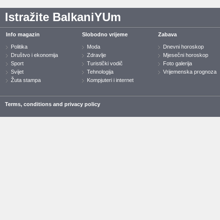
Istražite BalkaniYUm
Info magazin
Slobodno vrijeme
Zabava
Politika
Moda
Dnevni horoskop
Društvo i ekonomija
Zdravlje
Mjesečni horoskop
Sport
Turistički vodič
Foto galerija
Svijet
Tehnologija
Vrijemenska prognoza
Žuta stampa
Kompjuteri i internet
Terms, conditions and privacy policy