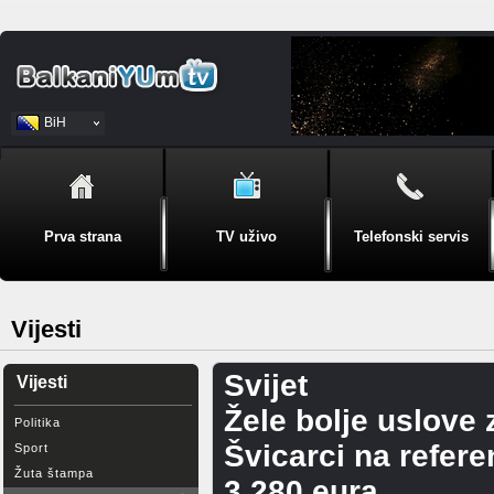
BiH
Srpski
Prva strana
TV uživo
Telefonski servis
Vijesti
Svijet
Vijesti
Žele bolje uslove 
Politika
Švicarci na refer
Sport
Žuta štampa
3.280 eura