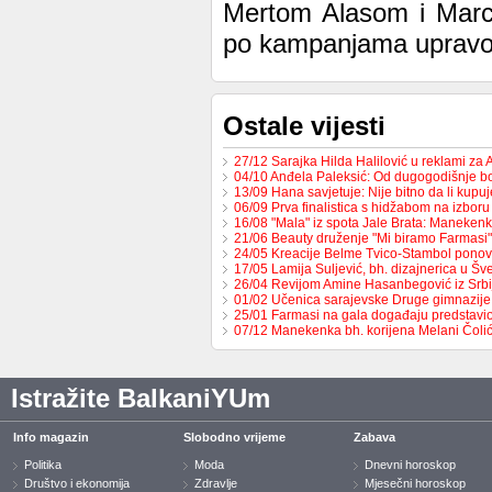
Mertom Alasom i Marcu
po kampanjama upravo
Ostale vijesti
27/12 Sarajka Hilda Halilović u reklami za
04/10 Anđela Paleksić: Od dugogodišnje 
13/09 Hana savjetuje: Nije bitno da li kupu
06/09 Prva finalistica s hidžabom na izbor
16/08 "Mala" iz spota Jale Brata: Maneke
21/06 Beauty druženje "Mi biramo Farmasi
24/05 Kreacije Belme Tvico-Stambol pon
17/05 Lamija Suljević, bh. dizajnerica u Š
26/04 Revijom Amine Hasanbegović iz Srb
01/02 Učenica sarajevske Druge gimnazije
25/01 Farmasi na gala događaju predstav
07/12 Manekenka bh. korijena Melani Čoli
Istražite BalkaniYUm
Info magazin
Slobodno vrijeme
Zabava
Politika
Moda
Dnevni horoskop
Društvo i ekonomija
Zdravlje
Mjesečni horoskop