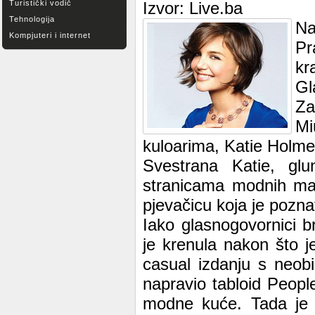
Turistički vodič
Izvor: Live.ba
Tehnologija
Na
Kompjuteri i internet
Pr
kr
Gl
Za
Mi
kuloarima, Katie Holme
Svestrana Katie, gl
stranicama modnih mag
pjevačicu koja je pozn
Iako glasnogovornici b
je krenula nakon što 
casual izdanju s neob
napravio tabloid Peopl
modne kuće. Tada je b