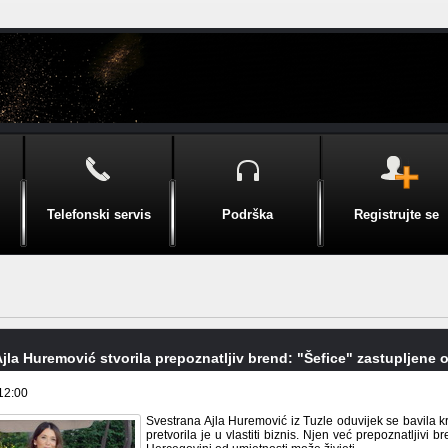
Telefonski servis
Podrška
Registrujte se
jla Huremović stvorila prepoznatljiv brend: "Šefice" zastupljene
12:00
Svestrana Ajla Huremović iz Tuzle oduvijek se bavila k
pretvorila je u vlastiti biznis. Njen već prepoznatljivi b