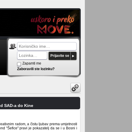
Prijavite se
Zapamti me
Zaboravili ste lozinku?
 od SAD-a do Kine
reativnim radom, a čistu ljubav prema umjetnosti
rend "Šefice" pravi je pokazatelj da se i u Bosni i