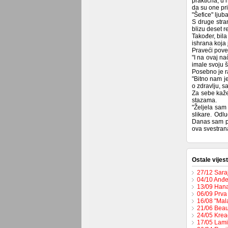
praktična, u 
da su one pri
"Šefice" ljuba
S druge stra
blizu deset 
Također, bila
ishrana koja
Praveći povez
"I na ovaj na
imale svoju š
Posebno je r
"Bitno nam j
o zdravlju, s
Za sebe kaže 
stazama.
"Željela sam 
slikare. Odl
Danas sam pro
ova svestrana
Ostale vijest
27/12 Sara
04/10 Anđe
13/09 Hana 
06/09 Prva
16/08 "Mal
21/06 Beau
24/05 Krea
17/05 Lamij