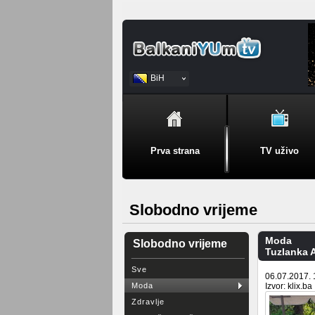
BiH
Srpski
Prva strana
TV uživo
Slobodno vrijeme
Moda
Slobodno vrijeme
Tuzlanka A
Sve
06.07.2017. 
Moda
Izvor: klix.ba
Zdravlje