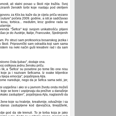
nosti, ali stalni posao u školi nije tražila. Svoj
iziranih ženskih torbi koje nastaju pod okriljem
ovoru za Klix.ba kaže da je cijela priča vezano
uture" počela 2009. godine, a isti je sadržavao
 kosu, torbica... međutim, kroz godine rada se
ularnije.
enda "Šefice" koji svojom unikatnošću plijeni
o je do Austrije, Italije, Francuske, Sjedinjenih
m. Po struci sam profesorica bosanskog jezika i
u školi. Pripravnički sam odradila koji sam sama
 sistem na neki način guši kreativni rad i da sam
oslovno čista ljubav", dodaje ona.
koj oslikava jednu žensku priču.
 lik, a 'Šefice' su posebne po tome što one nisu
oje ja i nazivam šeficama. Iz svake klijentice
 lijepa emocija", pojašnjava Ajla.
kome naređuje, nego da je šefica sama sebi, jer,
 si uspješna i ako si u javnom životu onda možeš
 koje se bore i uspijevaju da prežive u današnje
nekako zastupljen", pojašnjava Ajla, naglasivši da
ne koje su hrabrije, kreativnije, odvažnije i sa
danas zastupljene kod djevojčica, tinejdžerki,
je god da ste krenuli. To je torba koja je jako