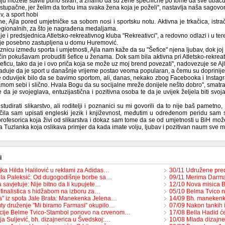
nju možete staviti puno stvari, a znamo da su žene specifične po tome da sve ubacu
stupačne, jer želim da torbu ima svaka žena koja je poželi", nastavlja naša sagovor
v, a sport hobi
ne, Ajla pored umjetničke sa sobom nosi i sportsku notu. Aktivna je trkačica, istr
regionalnih, za što je nagrađena medaljama.
 je i predsjednica Atletsko-rekreativnog kluba "Rekreativci", a redovno odlazi i u t
 je posebno zastupljena u domu Huremović.
nicu između sporta i umjetnosti, Ajla nam kaže da su "Šefice" njena ljubav, dok joj 
čin pokušavam probuditi šefice u ženama. Dok sam bila aktivna pri Atletsko-rekreat
eficu, tako da je i ovo priča koja se može uz moj brend povezati", nadovezuje se Ajl
aduje da je sport u današnje vrijeme postao veoma popularan, a čemu su doprinije
e oduvijek bilo da se bavimo sportom, ali, danas, nekako zbog Facebooka i Instagra
amom sebi i slično. Hvala Bogu da su socijalne mreže donijele nešto dobro", smatra 
da je svojeglava, entuzijastična i pozitivna osoba te da je uvijek željela biti svo
studirati slikarstvo, ali roditelji i poznanici su mi govorili da to nije baš pametno
učila sam upisati engleski jezik i književnost, međutim u određenom peridu sam se
fesorica koja živi od slikarstva i dokaz sam tome da se od umjetnosti u BiH može ž
 Tuzlanka koja oslikava primjer da kada imate volju, ljubav i pozitivan naum sve m
i
jka Hilda Halilović u reklami za Adidas…
30/11 Udružene pred
la Paleksić: Od dugogodišnje borbe sa…
09/11 Merima Darma
savjetuje: Nije bitno da li kupujete…
12/10 Nova misica 
 finalistica s hidžabom na izboru za…
05/10 Belma Tvico 
a" iz spota Jale Brata: Manekenka Jelena…
14/09 Bh. manekenka
ty druženje "Mi biramo Farmasi" okupilo…
07/09 Nakon tankih 
cije Belme Tvico-Stambol ponovo na crvenom…
17/08 Bella Hadid ć
a Suljević, bh. dizajnerica u Švedskoj:…
10/08 Mlada dizajne