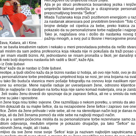
Hercegovini od umjetnosti može živjeti.
Ajla je po struci profesorica bosanskog jezika i književ
umjetnički talenat pretočila je u dizajniranje personal
prepoznatljivog brenda "Šefice".
Mlada Tuzlanaka koja zrači pozitivnom energijom u razg
za nastanak aksesoara pod prvobitnim brendom "Toto Co
brojne detalje od cipelica za bebe, preko trakica za
pokazalo da su personalizirane torbe najljepše i najpop
Tako je, naglašava ona i došlo do nastanka novog br
pažnju mnogih, a svoj put iz Bosne i Hercegovine pronaša
ava, Katara, ali i Kine.
m se bavila kreativnim radom i nekako u meni preovladava potreba da nešto stvara
 ali mislim da sam jedina profesorica koja nikada nije ni pokušala da traži posao 
 jer imam vlastiti biznis. Ali, jednostavno se nisam pronašla u školi, jer današnji
 neki bolji doprinos nastavila bih raditi u školi", kaže Ajla.
iz čiste ljubavi
ice" kaže da je nastao iz čiste ljubavi.
reotipe, a ljudi obično kažu da je biznis nastao iz hobija, ali ovo nije hobi, ovo je d
a personalizirane torbe predstavljaju umjetnost koja se nosi, jer ona bojama na sva
ju tako što buduća vlasnica meni pošalje fotografiju na osnovu koje naslikam njen
one su emocije. Mene najviše raduje jer uveseljavam žene, odnosno klijentice k
što je najljepše i to stavljam na torbu koja nije samo komad materijala, ona je zaista
d želi svaku ženu dovesti do spoznaje da je zapravo šefica, ali ne u smislu da ne
žene su jake i sposobne.
in žene toga nisu toliko svjesne. One razmišljaju o nekom poretku, u smislu da ako
Želim dokazati da su majke šefice, da su nezaposlene žene šefice i zapravo sve one
fice. Želim da žene prihvate i vole sebe, ali ne na stereotipan način koji je danas 
kinja, ali da želi ženama pomoći da vide sebe na najbolji mogući način.
 da je u samim počecima mislila da su personalizirane torbe rezervisane samo za že
stilom odjevanja, međutim vrijeme je pokazalo drugačije, pa tako "Šefice" su 
slovnih žena, majki, ali i baka.
imljivo da sve žene nose svoje 'Šefice' koje ja nazivam najboljim saputnicama gd