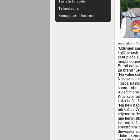
Turistički vodič
Tehnologija
Kompjuteri i internet
Američkih Drž
"Oduvijek sa
književnosti,
sebi plaćala,
mogla donijeti
Brend nastao 
Za brend "Šef
"Ne volim ste
Nastavlja i d
"Torbe nasta
samo torbe, 
izvlačim ono 
Kroz svoj ra
kako ističe, 
"Na neki nač
biti šefica. 
vrijeme su še
nije feminist
Iskreno kaže
specifičnim 
djevojaka, po
"Jako je zan