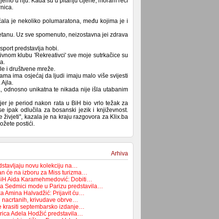
jemo u nju. Kada su u pitanju cijene, moram reći
nica.
ačala je nekoliko polumaratona, među kojima je i
eretanu. Uz sve spomenuto, neizostavna jei zdrava
sport predstavlja hobi.
ivnom klubu 'Rekreativci' sve moje sutrkačice su
a.
le i društvene mreže.
ma ima osjećaj da ljudi imaju malo više svijesti
Ajla.
ja, odnosno unikatna te nikada nije išla utabanim
, jer je period nakon rata u BiH bio vrlo težak za
 ipak odlučila za bosanski jezik i književnost.
ivjeti", kazala je na kraju razgovora za Klix.ba
ožete postići.
Arhiva
stavljaju novu kolekciju na…
n će na izboru za Miss turizma…
BiH Aida Karamehmedović: Dobiti…
na Sedmici mode u Parizu predstavila…
 Amina Halvadžić: Prijavit ću…
i nacrtanih, krivudave obrve…
e krasiti septembarsko izdanje…
rica Adela Hodžić predstavila…