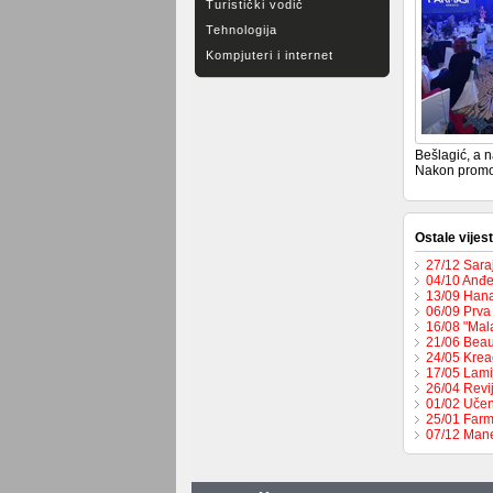
Turistički vodič
Tehnologija
Kompjuteri i internet
Bešlagić, a n
Nakon promoc
Ostale vijest
27/12 Sara
04/10 Anđe
13/09 Hana 
06/09 Prva
16/08 "Mal
21/06 Beau
24/05 Krea
17/05 Lamij
26/04 Revi
01/02 Učen
25/01 Farm
07/12 Mane