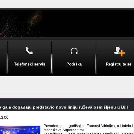
Telefonski servis
Podrška
Registrujte se
 gala događaju predstavio novu liniju ruževa osmišljenu u BiH
12:00
Povodom pete godišnjice Farmasi Adriatica, u Hotelu Hi
mat ruževa Supernatural.