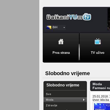
BiH
Srpski
Prva strana
TV uživo
Slobodno vrijeme
Moda
Slobodno vrijeme
Farmasi na
Sve
25.01.2018. 
Moda
Izvor: klix.ba
Zdravlje