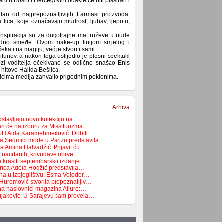
ani u Bosni i Hercegovini odakle će biti plasiran i
dan od najprepoznatljivijih Farmasi proizvoda.
 lica, koje označavaju mudrost, ljubav, ljepotu,
inspiracija su za dugotrajne mat ruževe u nude
ladno smeđe. Ovom make-up linijom smjelog i
ati na magiju, već je stvoriti sami.
rifunov, a nakon toga uslijedio je plesni spektakl
ozi voditelja očekivano se odlično snašao Enis
 hitove Halida Bešlića.
vnicima medija zahvalio prigodnim poklonima.
Arhiva
stavljaju novu kolekciju na…
n će na izboru za Miss turizma…
BiH Aida Karamehmedović: Dobiti…
na Sedmici mode u Parizu predstavila…
 Amina Halvadžić: Prijavit ću…
i nacrtanih, krivudave obrve…
e krasiti septembarsko izdanje…
rica Adela Hodžić predstavila…
na u izbjeglištvu: Esma Voloder…
 Huremović stvorila prepoznatljiv…
a naslovnici magazina Allure:…
ujaković: U Sarajevu sam provela…