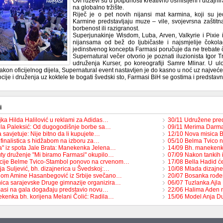
Ovi ruževi su u potpunosti kreativno osmišljeni i dizajnir
na globalno tržište.
Riječ je o pet novih nijansi mat karmina, koji su je
Karmine predstavljaju muze – vile, svojevrsna zaštitna
borbenost ili razigranost.
Superjunakinje Wisdom, Luba, Arven, Valkyrie i Pixie 
nijansama od bež do ljubičaste i najsmjelije čoko
jedinstvenog koncepta Farmasi poručuje da ne trebate ček
Supernatural večer otvorio je poznati iluzionista Igor T
udruženja Kurser, po koreografiji Samre Mlinar. U ul
akon oficijelnog dijela, Supernatural event nastavljen je do kasno u noć uz najveće
ije i druženja uz koktele te bogati švedski sto, Farmasi BiH se gostima i predsta
i
jka Hilda Halilović u reklami za Adidas…
30/11 Udružene pred
la Paleksić: Od dugogodišnje borbe sa…
09/11 Merima Darma
savjetuje: Nije bitno da li kupujete…
12/10 Nova misica 
 finalistica s hidžabom na izboru za…
05/10 Belma Tvico 
a" iz spota Jale Brata: Manekenka Jelena…
14/09 Bh. manekenka
ty druženje "Mi biramo Farmasi" okupilo…
07/09 Nakon tankih 
cije Belme Tvico-Stambol ponovo na crvenom…
17/08 Bella Hadid ć
a Suljević, bh. dizajnerica u Švedskoj:…
10/08 Mlada dizajne
jom Amine Hasanbegović iz Srbije svečano…
20/07 Bosanka rođe
ica sarajevske Druge gimnazije organizira…
06/07 Tuzlanka Ajla
asi na gala događaju predstavio novu…
22/06 Halima Aden n
kenka bh. korijena Melani Čolić: Radila…
15/06 Model Anja D