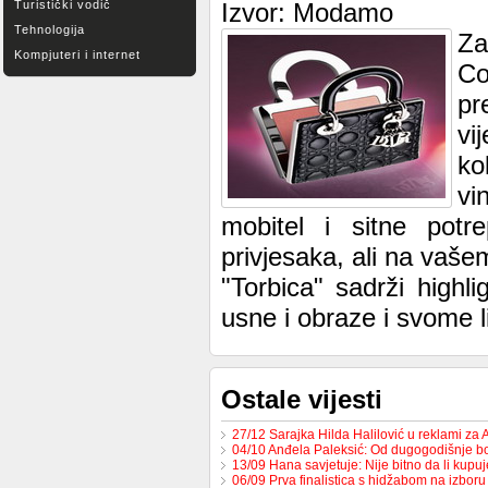
Turistički vodič
Izvor: Modamo
Tehnologija
Za
Kompjuteri i internet
Co
pr
vi
ko
vi
mobitel i sitne potr
privjesaka, ali na vašem 
"Torbica" sadrži highl
usne i obraze i svome l
Ostale vijesti
27/12 Sarajka Hilda Halilović u reklami za
04/10 Anđela Paleksić: Od dugogodišnje 
13/09 Hana savjetuje: Nije bitno da li kupu
06/09 Prva finalistica s hidžabom na izbor