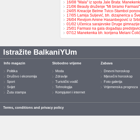
16/08 "Mala" iz spota Jale Brata: Maneke
21/06 Beauty druženje "Mi biramo Farmasi
24/05 Kreacije Belme Tvico-Stambol pon
17/05 Lamija Suljević, bh. dizajnerica u Š
26/04 Revijom Amine Hasanbegović iz Srb
01/02 Učenica sarajevske Druge gimnazije
25/01 Farmasi na gala događaju predstav
07/12 Manekenka bh. korijena Melani Čoli
Istražite BalkaniYUm
Info magazin
Slobodno vrijeme
Zabava
Politika
Moda
Dnevni horoskop
Društvo i ekonomija
Zdravlje
Mjesečni horoskop
Sport
Turistički vodič
Foto galerija
Svijet
Tehnologija
Vrijemenska prognoza
Žuta stampa
Kompjuteri i internet
Terms, conditions and privacy policy