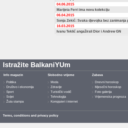
04.06.2015
Marijeta Ferri ima novu kolekciju
06.04.2015
Sonja Zekić: Svaka djevojka bez zanimanja 
16.03.2015
Ivanu Teklić angažirali Dior i Andrew GN
Istražite BalkaniYUm
Info magazin
Slobodno vrijeme
Zabava
Politika
Moda
Dnevni horoskop
Društvo i ekonomija
Zdravlje
Mjesečni horoskop
Sport
Turistički vodič
Foto galerija
Svijet
Tehnologija
Vrijemenska prognoza
Žuta stampa
Kompjuteri i internet
Terms, conditions and privacy policy