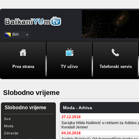
BiH
Srpski
Prva strana
TV uživo
Telefonski servis
Slobodno vrijeme
Slobodno vrijeme
Moda - Arhiva
27.12.2018
Sve
Sarajka Hilda Halilović u reklami za Adidas
Moda
Kendall Jenner
04.10.2018
Zdravlje