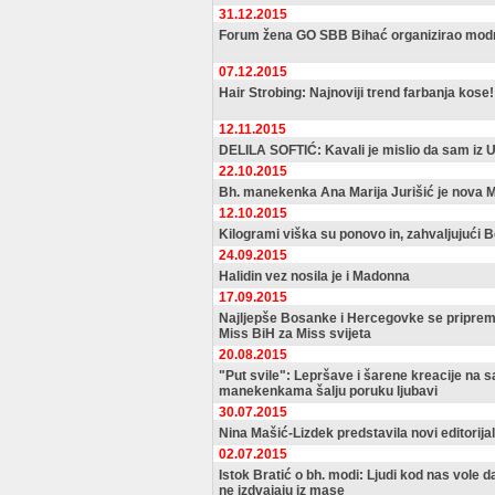
31.12.2015
Forum žena GO SBB Bihać organizirao modn
07.12.2015
Hair Strobing: Najnoviji trend farbanja kose!
12.11.2015
DELILA SOFTIĆ: Kavali je mislio da sam iz U
22.10.2015
Bh. manekenka Ana Marija Jurišić je nova 
12.10.2015
Kilogrami viška su ponovo in, zahvaljujući
24.09.2015
Halidin vez nosila je i Madonna
17.09.2015
Najljepše Bosanke i Hercegovke se priprema
Miss BiH za Miss svijeta
20.08.2015
"Put svile": Lepršave i šarene kreacije na 
manekenkama šalju poruku ljubavi
30.07.2015
Nina Mašić-Lizdek predstavila novi editorija
02.07.2015
Istok Bratić o bh. modi: Ljudi kod nas vole d
ne izdvajaju iz mase