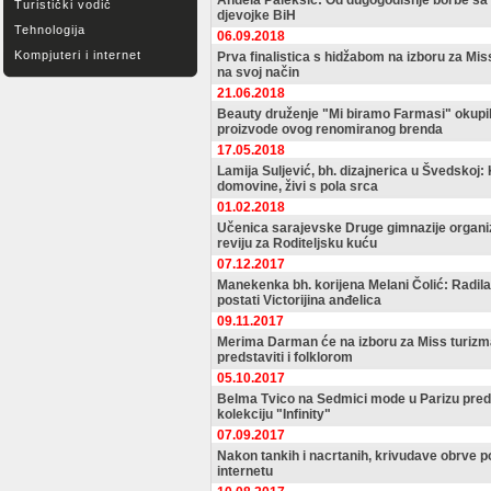
Anđela Paleksić: Od dugogodišnje borbe sa 
Turistički vodič
djevojke BiH
Tehnologija
06.09.2018
Kompjuteri i internet
Prva finalistica s hidžabom na izboru za Mis
na svoj način
21.06.2018
Beauty druženje "Mi biramo Farmasi" okupil
proizvode ovog renomiranog brenda
17.05.2018
Lamija Suljević, bh. dizajnerica u Švedskoj: 
domovine, živi s pola srca
01.02.2018
Učenica sarajevske Druge gimnazije organ
reviju za Roditeljsku kuću
07.12.2017
Manekenka bh. korijena Melani Čolić: Radil
postati Victorijina anđelica
09.11.2017
Merima Darman će na izboru za Miss turizma
predstaviti i folklorom
05.10.2017
Belma Tvico na Sedmici mode u Parizu pred
kolekciju "Infinity"
07.09.2017
Nakon tankih i nacrtanih, krivudave obrve po
internetu