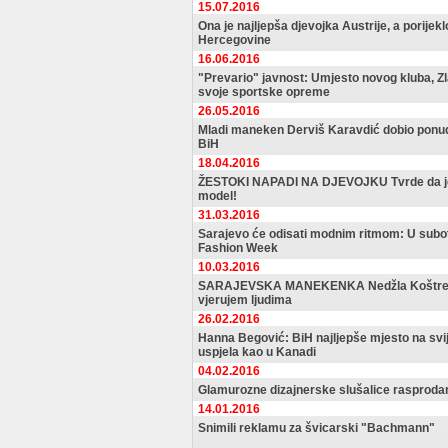
15.07.2016
Ona je najljepša djevojka Austrije, a porijekl
Hercegovine
16.06.2016
"Prevario" javnost: Umjesto novog kluba, Zl
svoje sportske opreme
26.05.2016
Mladi maneken Derviš Karavdić dobio ponud
BiH
18.04.2016
ŽESTOKI NAPADI NA DJEVOJKU Tvrde da je
model!
31.03.2016
Sarajevo će odisati modnim ritmom: U subot
Fashion Week
10.03.2016
SARAJEVSKA MANEKENKA Nedžla Koštrebi
vjerujem ljudima
26.02.2016
Hanna Begović: BiH najljepše mjesto na svije
uspjela kao u Kanadi
04.02.2016
Glamurozne dizajnerske slušalice rasprodan
14.01.2016
Snimili reklamu za švicarski "Bachmann"