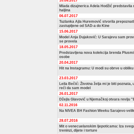
10.08.2017
Mlada dizajnerica Adela Hodžić predstavila n
haljina
06.07.2017
Tuzlanka Ajla Huremović stvorila prepoznatl
zastupljene od SAD-a do Kine
15.06.2017
Model Anja Dujaković: U Sarajevu sam prove
se provela
18.05.2017
Predstavljena nova kolekcija brenda Plusmi
osobe
20.04.2017
Hit na Instagramu: U modi su obrve u obliku
23.03.2017
Leila Bečić: Životna želja mi je biti poznat
reći da sam model
26.01.2017
Džejla Glavović u Njemačkoj otvara reviju 
02.11.2016
Na NIVEA BH Fashion Weeku Sarajevo veli
28.07.2016
Mit o venecuelanskim ljepoticama: Iza svega
treninzi, dijete i torture