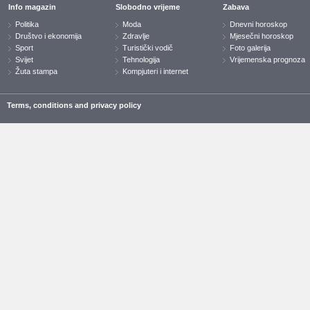
Info magazin
Slobodno vrijeme
Zabava
Politika
Moda
Dnevni horoskop
Društvo i ekonomija
Zdravlje
Mjesečni horoskop
Sport
Turistički vodič
Foto galerija
Svijet
Tehnologija
Vrijemenska prognoza
Žuta stampa
Kompjuteri i internet
Terms, conditions and privacy policy