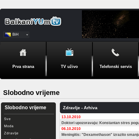
BiH
Srpski
Prva strana
TV uživo
Telefonski servis
Slobodno vrijeme
Slobodno vrijeme
Zdravlje - Arhiva
13.10.2010
Sve
Doktori upozoravaju: Konstantan stres pog
Moda
06.10.2010
Zdravlje
Meningitis: "Dexamethason" izrazito smanju