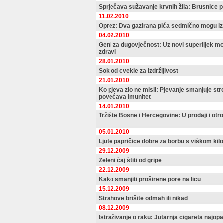
Sprječava sužavanje krvnih žila: Brusnice 
11.02.2010
Oprez: Dva gazirana pića sedmično mogu iz
04.02.2010
Geni za dugovječnost: Uz novi superlijek mogl
zdravi
28.01.2010
Sok od cvekle za izdržljivost
21.01.2010
Ko pjeva zlo ne misli: Pjevanje smanjuje stres
povećava imunitet
14.01.2010
Tržište Bosne i Hercegovine: U prodaji i otr
05.01.2010
Ljute papričice dobre za borbu s viškom ki
29.12.2009
Zeleni čaj štiti od gripe
22.12.2009
Kako smanjiti proširene pore na licu
15.12.2009
Strahove brišite odmah ili nikad
08.12.2009
Istraživanje o raku: Jutarnja cigareta najopa