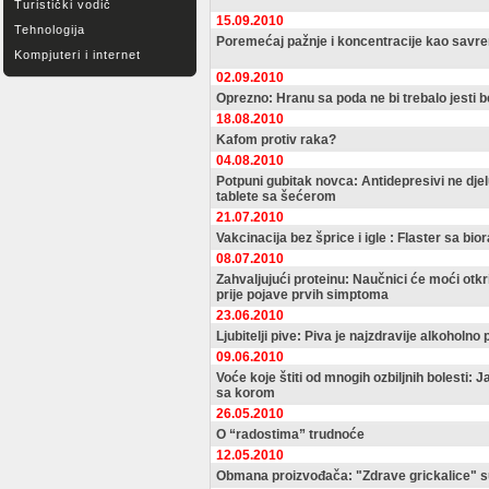
Turistički vodič
15.09.2010
Tehnologija
Poremećaj pažnje i koncentracije kao savr
Kompjuteri i internet
02.09.2010
Oprezno: Hranu sa poda ne bi trebalo jesti b
18.08.2010
Kafom protiv raka?
04.08.2010
Potpuni gubitak novca: Antidepresivi ne djelu
tablete sa šećerom
21.07.2010
Vakcinacija bez šprice i igle : Flaster sa b
08.07.2010
Zahvaljujući proteinu: Naučnici će moći otkr
prije pojave prvih simptoma
23.06.2010
Ljubitelji pive: Piva je najzdravije alkoholno 
09.06.2010
Voće koje štiti od mnogih ozbiljnih bolesti:
sa korom
26.05.2010
O “radostima” trudnoće
12.05.2010
Obmana proizvođača: "Zdrave grickalice" s