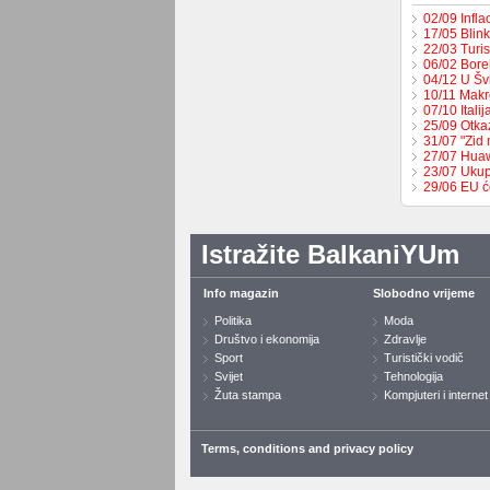
02/09 Infla
17/05 Blin
22/03 Turi
06/02 Bore
04/12 U Šv
10/11 Makr
07/10 Ital
25/09 Otka
31/07 "Zid 
27/07 Huaw
23/07 Ukup
29/06 EU ć
Istražite BalkaniYUm
Info magazin
Slobodno vrijeme
Politika
Moda
Društvo i ekonomija
Zdravlje
Sport
Turistički vodič
Svijet
Tehnologija
Žuta stampa
Kompjuteri i internet
Terms, conditions and privacy policy