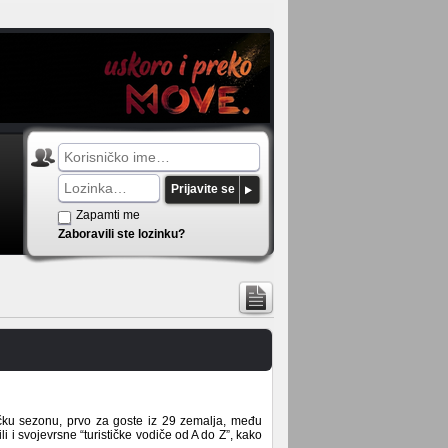
Prijavite se
Zapamti me
Zaboravili ste lozinku?
ičku sezonu, prvo za goste iz 29 zemalja, među
ili i svojevrsne “turističke vodiče od A do Z”, kako