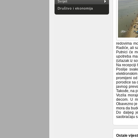
Svijet
Društvo i ekonomija
redovima mor
Radiće, ali s
Putnici će m
upotreba mas
(izlazak iz 
Na recepciji 
Poslije sva
elektronskim
promijeni od
porodice sa 
javnog prevo
Takođe, na pl
Vozila moraj
decom. U mn
Obavezno je k
mora da bude
Do daljeg j
saobraćaju s
Ostale vijest