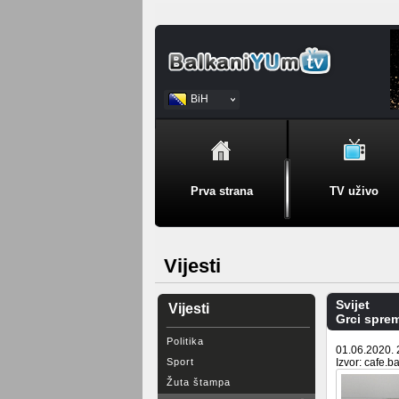
BiH
Srpski
Prva strana
TV uživo
Vijesti
Svijet
Vijesti
Grci spre
Politika
01.06.2020. 
Sport
Izvor: cafe.b
Žuta štampa