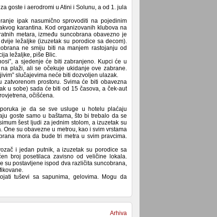
za goste i aerodromi u Atini i Solunu, a od 1. jula
tiranje ipak nasumično sprovoditi na pojedinim
kakvog karantina. Kod organizovanih klubova na
dratnih metara, između suncobrana obavezno je
 dvije ležaljke (izuzetak su porodice sa decom).
obrana ne smiju biti na manjem rastojanju od
ja ležaljke, piše Blic.
nosi”, a sjedenje će biti zabranjeno. Kupci će u
na plaži, ali se očekuje ukidanje ove zabrane.
jivim” slučajevima neće biti dozvoljen ulazak.
 u zatvorenom prostoru. Svima će biti obavezna
k u sobe) sada će biti od 15 časova, a ček-aut
ovjetrena, očišćena.
eporuka je da se sve usluge u hotelu plaćaju
aju goste samo u baštama, što bi trebalo da se
mum šest ljudi za jednim stolom, a izuzetak su
 One su obavezne u metrou, kao i svim vrstama
obrana mora da bude tri metra u svim pravcima.
ozač i jedan putnik, a izuzetak su porodice sa
 broj posetilaca zavisno od veličine lokala.
je su postavljene ispod dva različita suncobrana,
fikovane.
ojati tuševi sa sapunima, gelovima. Mogu da
Arhiva