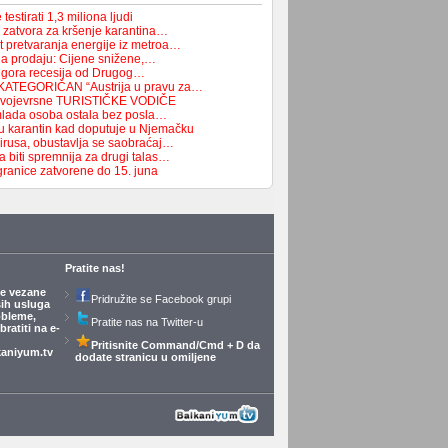
testirati 1,3 miliona ljudi
 zatvora za kršenje karantina…
t pretvaranja energije iz metroa…
na prodaju: Cijene snižene,…
 najgora recesija od Drugog…
ATEGORIČAN “Austrija u pravu za…
i svojevrsne TURISTIČKE VODIČE
mlada osoba ostala bez posla…
u karantin kad doputuje u Njemačku
virusa, obustavlja se saobraćaj…
a biti spremnija za drugi talas…
granice zatvorene do 15. juna
Pratite nas!
je vezane
Pridružite se Facebook grupi
ših usluga
obleme,
Pratite nas na Twitter-u
ratiti na e-
Pritisnite Command/Cmd + D da
aniyum.tv
dodate stranicu u omiljene