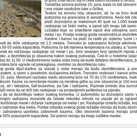
bi gosti znali tačno šta ih čeka tokom boravka u Grčkoj.
Turistička sezona počinje 15. juna, kada će biti otvoreni 
i sve ostale vazdušne luke u Grčkoj.
Testovi na koronu nisu obavezni, ali će se brzo tes
putnicima na granicama ili aerodromima. Neće biti ni
plaži dozvoljeno je maksimum 40 ljudi na 1.000 kva
rastojanje od četiri metra, a ispod njih mogu biti samo
Ležaljke koje su smještene ispod dva odvojena sunc
metar i po. Poslije svakog gosta neophodna je dezinfekci
Kantine i barovi na plaži će raditi po sistemu “uzmi i 
ati da drže odstojanje od 1,5 metara. Trenutno je zabranjeno točenje alkohola 
a 50-55 odsto kapaciteta. Putnicima će biti mjerena temperatura na ulasku, a “sumn
orati da održavaju rastojanje od metar i po, biće smanjen broj sjedećih mjesta
ke, a dezinfekcija je obavezna nakon svakog putovanja. Ček-in u hotelima (ulaza
soba) do 11.00. U međuvremenu svaka soba mora da bude detaljno dezinfikovana, pr
hotela biće ograde od pleksiglasa, sredstvo za dezinfekciju ruku.
kog gosta ključ-kartice za ulazak u sobe moraju da budu dezinfikovane, a pr
 putem, a samo u posebnim slučajevima kešom. Trenutno restorani i barovi prim
 15. juna. Minimum razmaka među stolovima biće od 70 do 170 centimetara, maksi
decom. Kazne za nenošenje maske na mestima gdhe su one obavezne je 150 evra.
za, ali i taksijima, šatl-busevima, pa čak i radnjama. Razmak između dva sunc
aži mora da se drži isto rastojanje i sa postavljenim peškirima na pijesku.
u da se dezinfikuju nakon svakog korisnika. U automobilu su dozvoljeni samo v
ogim radnjama moraćete da čekate nekoliko minuta na ulazak jer je ograničen
orišćenje maski i držanje rastojanja od metar i po. Rastojanje između ležaljki, ko
 najmanje dva metra. Poslije odlaska svakog gosta ležaljke moraju da budu dezin
e zabranjena upotreba zatvorenih bazena. Oko otvorenih bazena moraju post
a 50% popunjenih kapaciteta. Svi putnici moraju da imaju zaštitne maske.
i