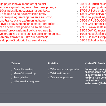
cija prijeti labavoj monetarnoj politici…
25/06 U Parizu će se 
ken s uticajnim kolegama: Užurbana potraga…
21/06 Do pet godina
stička industrija upozorava na gubitak…
17/06 U Beču projek
lj očekuje da se ruska vakcina protiv…
13/06 Grčka ostrva 
icarskoj uz ograničenja skijanje za Božić,…
09/06 Italiji prijeti
on: Francuska je uz Armeniju, trajno…
05/06 VIRUSOLOG K
ija uvela obavezno nošenje maski i produžila…
01/06 Grci spremil
zan doček Nove godine na Tajms skveru
27/05 Svaka šesta 
mama' protiv rasizma i policijskog nasilja…
23/05 DW: Ko mora 
ei organizira online samit o ulozi tehnologije…
19/05 Novo žarište 
an broj zaraženih u Brazilu nadmašio…
12/05 Da li će Evrop
e do ponoći odobriti listu zemalja za…
08/05 EU odlučila - 
Zabava
Podrška
Korisnički Servis
Za sve informaci
Dnevni horoskop
TV uputstvo za upotrebu
za korišćenje na
Mjesečni horoskop
Telefonski servis
ili eventualne pr
Foto galerija
Zahtjev za podršku
možete nam se ob
mail adresu
Vrijemenska prognoza
webmaster@balk