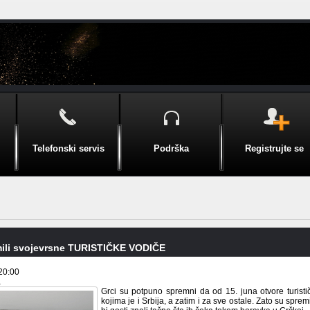
Telefonski servis
Podrška
Registrujte se
mili svojevrsne TURISTIČKE VODIČE
20:00
a
Grci su potpuno spremni da od 15. juna otvore turist
kojima je i Srbija, a zatim i za sve ostale. Zato su sprem