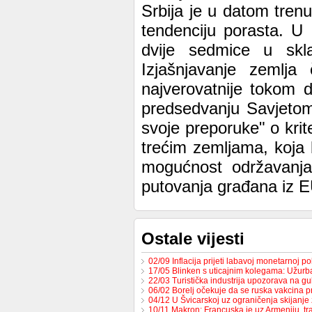
Srbija je u datom trenu
tendenciju porasta. U
dvije sedmice u skl
Izjašnjavanje zemlja
najverovatnije tokom 
predsedvanju Savjetom
svoje preporuke" o krit
trećim zemljama, koja b
mogućnost održavanja 
putovanja građana iz E
Ostale vijesti
02/09 Inflacija prijeti labavoj monetarnoj po
17/05 Blinken s uticajnim kolegama: Užur
22/03 Turistička industrija upozorava na g
06/02 Borelj očekuje da se ruska vakcina p
04/12 U Švicarskoj uz ograničenja skijanje
10/11 Makron: Francuska je uz Armeniju, t