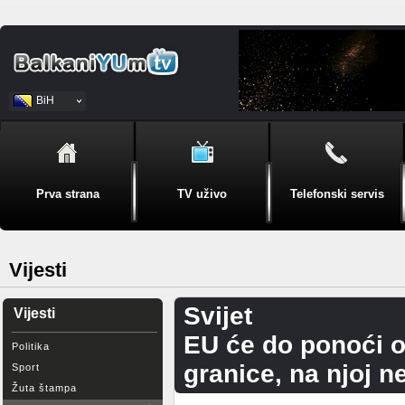
BiH
Srpski
Prva strana
TV uživo
Telefonski servis
Vijesti
Svijet
Vijesti
EU će do ponoći od
Politika
granice, na njoj 
Sport
Žuta štampa