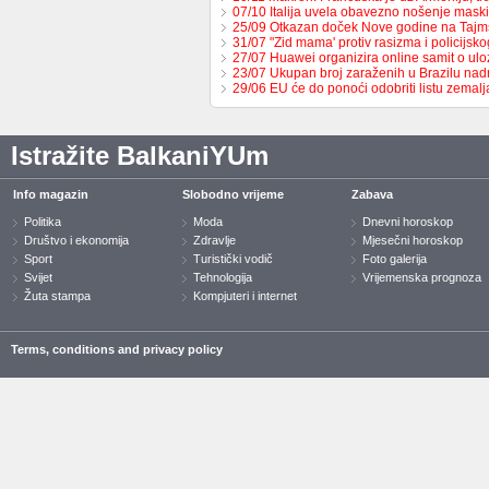
07/10 Italija uvela obavezno nošenje maski
25/09 Otkazan doček Nove godine na Tajm
31/07 "Zid mama' protiv rasizma i policijsk
27/07 Huawei organizira online samit o ulo
23/07 Ukupan broj zaraženih u Brazilu n
29/06 EU će do ponoći odobriti listu zemal
Istražite BalkaniYUm
Info magazin
Slobodno vrijeme
Zabava
Politika
Moda
Dnevni horoskop
Društvo i ekonomija
Zdravlje
Mjesečni horoskop
Sport
Turistički vodič
Foto galerija
Svijet
Tehnologija
Vrijemenska prognoza
Žuta stampa
Kompjuteri i internet
Terms, conditions and privacy policy