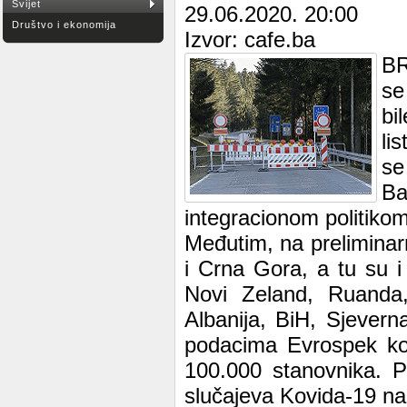
Svijet
29.06.2020. 20:00
Društvo i ekonomija
Izvor: cafe.ba
BR
se
bi
li
se
Ba
integracionom politiko
Međutim, na preliminarn
i Crna Gora, a tu su i
Novi Zeland, Ruanda,
Albanija, BiH, Sjever
podacima Evrospek kom
100.000 stanovnika. P
slučajeva Kovida-19 na