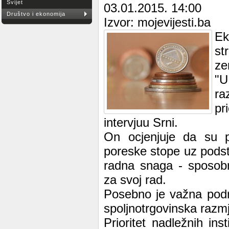
Svijet
03.01.2015. 14:00
Društvo i ekonomija
Izvor: mojevijesti.ba
Ek
st
ze
"U
ra
pr
intervjuu Srni.
On ocjenjuje da su po
poreske stope uz podstic
radna snaga - sposobn
za svoj rad.
Posebno je važna podrš
spoljnotrgovinska razm
Prioritet nadležnih in