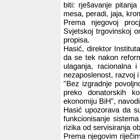
biti: rješavanje pitanj
mesa, peradi, jaja, kro
Prema njegovoj proc
Svjetskoj trgovinskoj o
propisa.
Hasić, direktor Institu
da se tek nakon reformi
ulaganja, racionalna 
nezaposlenost, razvoj i
"Bez izgradnje povoljn
preko donatorskih ko
ekonomiju BiH", navodi
Hasić upozorava da su
funkcionisanje sistema
rizika od servisiranja 
Prema njegovim riječi