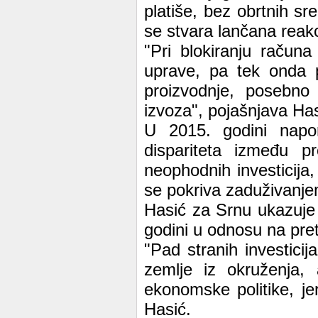
platiše, bez obrtnih sr
se stvara lančana reakc
"Pri blokiranju račun
uprave, pa tek onda pr
proizvodnje, posebno
izvoza", pojašnjava Has
U 2015. godini napori
dispariteta između p
neophodnih investicija,
se pokriva zaduživanjem
Hasić za Srnu ukazuje n
godini u odnosu na pret
"Pad stranih investicij
zemlje iz okruženja, 
ekonomske politike, je
Hasić.