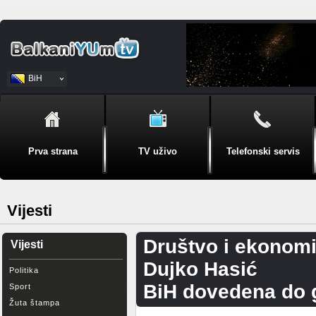
BiH
Srpski
Prva strana
TV uživo
Telefonski servis
Vijesti
Društvo i ekonomi
Vijesti
Dujko Hasić
Politika
BiH dovedena do 
Sport
Žuta štampa