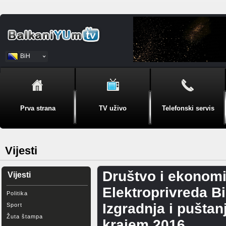
BiH
Srpski
Prva strana
TV uživo
Telefonski servis
Vijesti
Društvo i ekonomi
Vijesti
Elektroprivreda B
Politika
Izgradnja i puštan
Sport
Žuta štampa
krajem 2016.