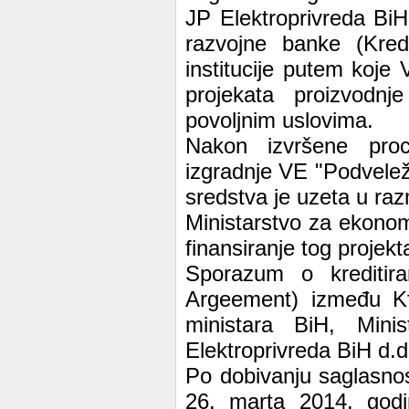
JP Elektroprivreda Bi
razvojne banke (Kredi
institucije putem koje
projekata proizvodnje
povoljnim uslovima.
Nakon izvršene procj
izgradnje VE "Podveležj
sredstva je uzeta u raz
Ministarstvo za ekonom
finansiranje tog projekt
Sporazum o kreditira
Argeement) između KfW
ministara BiH, Mini
Elektroprivreda BiH d.
Po dobivanju saglasnos
26. marta 2014. godin