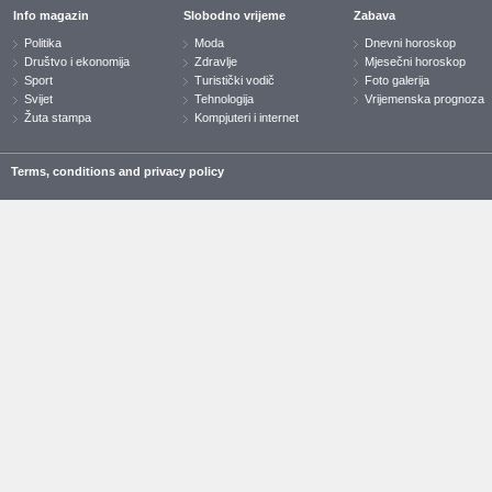
Info magazin
Slobodno vrijeme
Zabava
Politika
Moda
Dnevni horoskop
Društvo i ekonomija
Zdravlje
Mjesečni horoskop
Sport
Turistički vodič
Foto galerija
Svijet
Tehnologija
Vrijemenska prognoza
Žuta stampa
Kompjuteri i internet
Terms, conditions and privacy policy