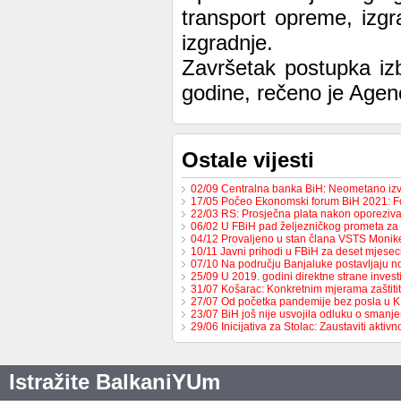
transport opreme, izgr
izgradnje.
Završetak postupka iz
godine, rečeno je Agenc
Ostale vijesti
02/09 Centralna banka BiH: Neometano iz
17/05 Počeo Ekonomski forum BiH 2021: 
22/03 RS: Prosječna plata nakon oporeziv
06/02 U FBiH pad željezničkog prometa za
04/12 Provaljeno u stan člana VSTS Monike
10/11 Javni prihodi u FBiH za deset mjese
07/10 Na području Banjaluke postavljaju n
25/09 U 2019. godini direktne strane invest
31/07 Košarac: Konkretnim mjerama zaštit
27/07 Od početka pandemije bez posla u 
23/07 BiH još nije usvojila odluku o sman
29/06 Inicijativa za Stolac: Zaustaviti aktiv
Istražite BalkaniYUm