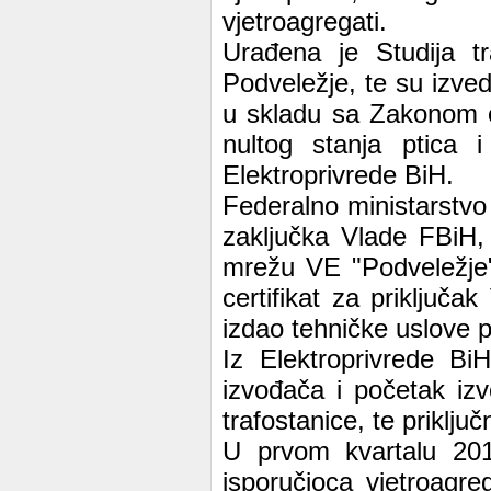
vjetroagregati.
Urađena je Studija tr
Podveležje, te su izved
u skladu sa Zakonom o
nultog stanja ptica 
Elektroprivrede BiH.
Federalno ministarstvo 
zaključka Vlade FBiH,
mrežu VE "Podveležje"
certifikat za priključ
izdao tehničke uslove 
Iz Elektroprivrede Bi
izvođača i početak iz
trafostanice, te priklj
U prvom kvartalu 201
isporučioca vjetroagre