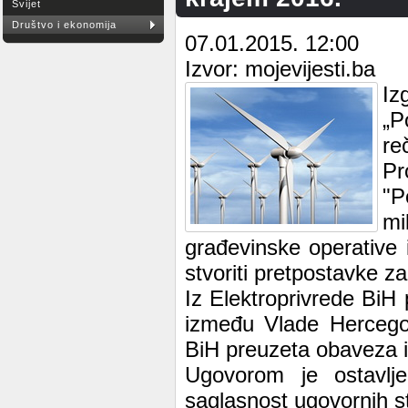
Svijet
Društvo i ekonomija
07.01.2015. 12:00
Izvor: mojevijesti.ba
Iz
„P
re
Pr
"P
mi
građevinske operative 
stvoriti pretpostavke za
Iz Elektroprivrede BiH
između Vlade Hercegov
BiH preuzeta obaveza i
Ugovorom je ostavlj
saglasnost ugovornih s