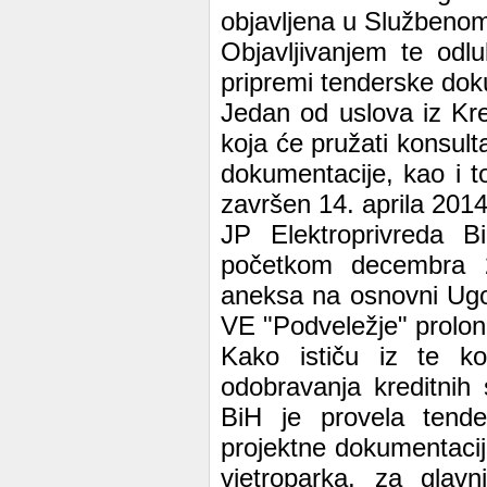
objavljena u Službenom
Objavljivanjem te odl
pripremi tenderske dok
Jedan od uslova iz Kr
koja će pružati konsul
dokumentacije, kao i to
završen 14. aprila 2014
JP Elektroprivreda B
početkom decembra 201
aneksa na osnovni Ugovo
VE "Podveležje" prolon
Kako ističu iz te k
odobravanja kreditnih 
BiH je provela tende
projektne dokumentacij
vjetroparka, za glavn