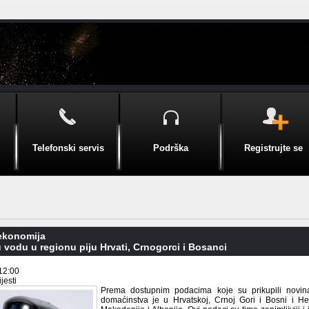
Telefonski servis
Podrška
Registrujte se
 ekonomija
 vodu u regionu piju Hrvati, Crnogorci i Bosanci
12:00
jesti
Prema dostupnim podacima koje su prikupili novin
domaćinstva je u Hrvatskoj, Crnoj Gori i Bosni i Herc