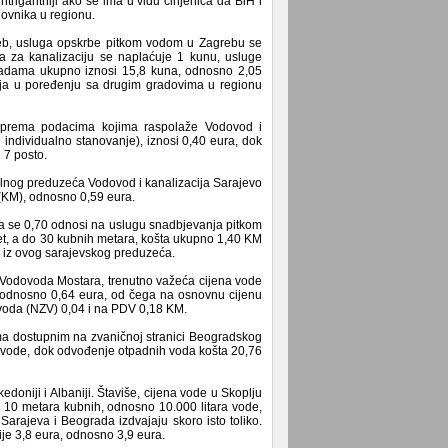
intrigantniji ako se ima u vidu činjenica da BiH i
novnika u regionu.
eb, usluga opskrbe pitkom vodom u Zagrebu se
a za kanalizaciju se naplaćuje 1 kunu, usluge
nadama ukupno iznosi 15,8 kuna, odnosno 2,05
lja u poređenju sa drugim gradovima u regionu
e, prema podacima kojima raspolaže Vodovod i
 individualno stanovanje), iznosi 0,40 eura, dok
 7 posto.
alnog preduzeća Vodovod i kanalizacija Sarajevo
 (KM), odnosno 0,59 eura.
a se 0,70 odnosi na uslugu snadbjevanja pitkom
t, a do 30 kubnih metara, košta ukupno 1,40 KM
u iz ovog sarajevskog preduzeća.
a Vodovoda Mostara, trenutno važeća cijena vode
odnosno 0,64 eura, od čega na osnovnu cijenu
voda (NZV) 0,04 i na PDV 0,18 KM.
ma dostupnim na zvaničnoj stranici Beogradskog
u vode, dok odvođenje otpadnih voda košta 20,76
doniji i Albaniji. Štaviše, cijena vode u Skoplju
za 10 metara kubnih, odnosno 10.000 litara vode,
Sarajeva i Beograda izdvajaju skoro isto toliko.
ije 3,8 eura, odnosno 3,9 eura.