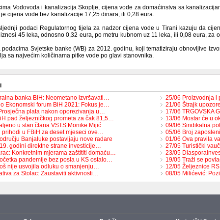
ma Vodovoda i kanalizacija Skoplje, cijena vode za domaćinstva sa kanalizacija
e cijena vode bez kanalizacije 17,25 dinara, ili 0,28 eura.
osljednji podaci Regulatornog tijela za nadzor cijena vode u Tirani kazuju da cij
iznosi 45 leka, odnosno 0,32 eura, po metru kubnom uz 11 leka, ili 0,08 eura, za 
 podacima Svjetske banke (WB) za 2012. godinu, koji tematiziraju obnovljive izvo
ja sa najvećim količinama pitke vode po glavi stanovnika.
i
ralna banka BiH: Neometano izvršavati…
25/06 Proizvodnja i
o Ekonomski forum BiH 2021: Fokus je…
21/06 Štrajk upozor
Prosječna plata nakon oporezivanja u…
17/06 TRGOVSKA G
iH pad željezničkog prometa za čak 81,5…
13/06 Mostar će u ok
aljeno u stan člana VSTS Monike Mijić
09/06 Sindikalna po
i prihodi u FBiH za deset mjeseci ove…
05/06 Broj zaposlen
odručju Banjaluke postavljaju nove radare
01/06 Ova pravila v
9. godini direktne strane investicije…
27/05 Turistički vau
rac: Konkretnim mjerama zaštititi domaću…
23/05 Diasporainve
očetka pandemije bez posla u KS ostalo…
19/05 Traži se povla
još nije usvojila odluku o smanjenju…
12/05 Željeznice RS 
jativa za Stolac: Zaustaviti aktivnosti…
08/05 Milićević: Po