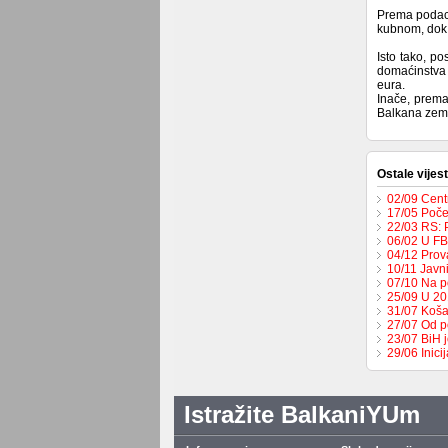
Prema podaci
kubnom, dok j
Isto tako, p
domaćinstva 
eura.
Inače, prema
Balkana zeml
Ostale vijest
02/09 Cent
17/05 Poče
22/03 RS: 
06/02 U FB
04/12 Prov
10/11 Javn
07/10 Na p
25/09 U 201
31/07 Koša
27/07 Od p
23/07 BiH 
29/06 Inici
Istražite BalkaniYUm