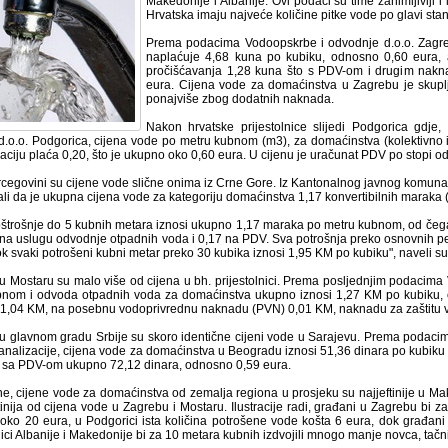
Makedonije i Albanije. Ovi podaci su time zanimljiviji i 
Hrvatska imaju najveće količine pitke vode po glavi sta
Prema podacima Vodoopskrbe i odvodnje d.o.o. Zagr
naplaćuje 4,68 kuna po kubiku, odnosno 0,60 eura, 
pročišćavanja 1,28 kuna što s PDV-om i drugim nak
eura. Cijena vode za domaćinstva u Zagrebu je skup
ponajviše zbog dodatnih naknada.
Nakon hrvatske prijestolnice slijedi Podgorica gdj
 d.o.o. Podgorica, cijena vode po metru kubnom (m3), za domaćinstva (kolektivno i
aciju plaća 0,20, što je ukupno oko 0,60 eura. U cijenu je uračunat PDV po stopi od
rcegovini su cijene vode slične onima iz Crne Gore. Iz Kantonalnog javnog komun
ali da je ukupna cijena vode za kategoriju domaćinstva 1,17 konvertibilnih maraka
štrošnje do 5 kubnih metara iznosi ukupno 1,17 maraka po metru kubnom, od čeg
na uslugu odvodnje otpadnih voda i 0,17 na PDV. Sva potrošnja preko osnovnih pe
ok svaki potrošeni kubni metar preko 30 kubika iznosi 1,95 KM po kubiku", naveli s
u Mostaru su malo više od cijena u bh. prijestolnici. Prema posljednjim podacim
bnom i odvoda otpadnih voda za domaćinstva ukupno iznosi 1,27 KM po kubiku, 
1,04 KM, na posebnu vodoprivrednu naknadu (PVN) 0,01 KM, naknadu za zaštitu 
u glavnom gradu Srbije su skoro identične cijeni vode u Sarajevu. Prema podaci
analizacije, cijena vode za domaćinstva u Beogradu iznosi 51,36 dinara po kubik
je sa PDV-om ukupno 72,12 dinara, odnosno 0,59 eura.
e, cijene vode za domaćinstva od zemalja regiona u prosjeku su najjeftinije u Make
tinija od cijena vode u Zagrebu i Mostaru. Ilustracije radi, građani u Zagrebu bi 
i oko 20 eura, u Podgorici ista količina potrošene vode košta 6 eura, dok građani 
ici Albanije i Makedonije bi za 10 metara kubnih izdvojili mnogo manje novca, tačn