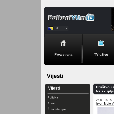
BiH
Srpski
Prva strana
TV uživo
Vijesti
Društvo i
Vijesti
Najskuplju
Politika
26.01.2015. 
Sport
Izvor: Moje Vi
Žuta štampa