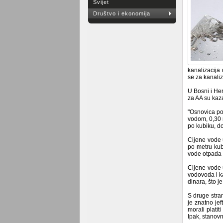
Svijet
Društvo i ekonomija
kanalizacija
se za kanaliz
U Bosni i He
za AA su kaz
"Osnovica po
vodom, 0,30 
po kubiku, d
Cijene vode 
po metru ku
vode otpada 
Cijene vode 
vodovoda i k
dinara, što 
S druge stran
je znatno jef
morali platit
Ipak, stanovn