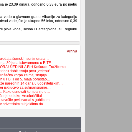
ma je 23,39 dinara, odnosno 0,38 eura po metru
ena vode u glavnom gradu Albanije za kategoriju
odvod vode, što je ukupno 56 leka, odnosno 0,39
re pitke vode, Bosna i Hercegovina je u regionu
Arhiva
 prodaja šumskih sortimenata…
enja 30.juna istovremeno u RiTE…
ORA UJEDINILA BiH Košarac: Tražićemo…
tobru dobiti svoju prvu „zelenu“…
trošačka korpa za maj skuplja…
ih u FBiH od 5. maja porastao…
aže narednih 14 dana u ugostiteljskim…
čer isključivo za sufinansiranje…
st: Kako osnovati kompaniju u…
čenje odluke: ArcelorMittal…
završile prvi kvartal s gubitkom…
ziv privrednim subjektima da…