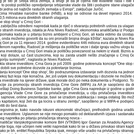
 je što je Srbija veća zemlja, a drugi je da je cijena iste kvalitete rada i iste k
 to postoji političko opredjeljenje srbijanske vlade da štiti i podupire stane ulaga
 bi jedna od najbrže rastućih zemalja u Evropi", zaključuje Jurčić.
ima Hrvatske narodne banke (HNB), a koji se odnose na devet mjeseci 2014. g
80,5 miliona eura direktnih stranih ulaganja.
e stop shop' u Crnoj Gori -
 zabilježila određeni napredak kada je riječ o stvaranju potrebnih uslova za ulaga
e stranih investicija, istakla je Ana Nives Radović, ekonomska analitičarka iz Podgo
pomaka kada je u pitanju biznis ambijent u Crnoj Gori, ali kada vidimo da izostaju
a, onda možemo govoriti da su oni pronašli brojna druga tržišta“, kazala je Nives Ra
j Gori je za 11 mjeseci 2014. godine evidentirano 446 miliona eura direktnih stranih
nom napretku, Radović je mišljenja da političke veze i dalje igraju važnu ulogu ka
rana investicija u Crnoj Gori imala je političku povezanost sa nekim iz vlasti. Bizni
i koji dolaze, uz čast izuzecima, koji su zaista uradili nešto značajnije u Crnoj G
goriju sumnjivih”, naglasila je Nives Radović.
kla strane investitore, Crna Gora je još 2009. godine pokrenula koncept "One stop sh
 dobili sve potrebne dozvole za pokretanje biznisa.
tanju koncept 'One stop shop', što podrazumijeva izdavanje svih dozvola na jednom m
nekoj fazi koja nije konačna. Jer, još uvijek svu dokumentaciju i dozvole ne možete 
da investirate na sjever države, ipak morate doći po neka dokumenta u Podgorici. To
ncije za promociju stranih investicija Crne Gore (MIPA) za AA je saopćeno da dr
vještaji Doing Business Svjetske banke, gdje Crna Gora napreduje iz godine u godi
gencija Vlade Crne Gore za privlačenje investicija, u cilju privlačenja investito
 sajmove, online prezentacije, bavi se izradom publikacija i svega ostalog što mož
kapitalom, koji želi da ga locira u stranu zemlju", saopšteno je iz MIPA-e podsjeć
titi do šest dana.
egovina je, kako navode iskusni ekonomski stručnjaci, prethodnih godina uradila v
ane investitore. Uglavnom se nije mnogo pomaklo od deklarativnih izjava i sastanak
eg napretka po pitanju privlačenja stranog novca -
alitičar Vanjskotrgovinske komore BiH (VTKBiH) Igor Gavran za Anadolu Agency j
 prije toga, nije učinjen neki veliki napredak kako bi se u državu privukao strani kapit
kako je bh. entitet Republika Srpska ipak, mnogo više uradio na privlačenju strano