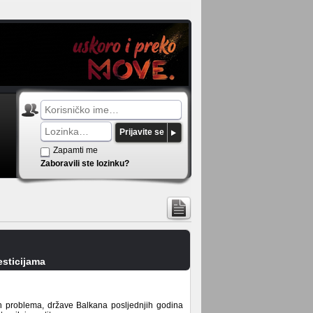
Prijavite se
Zapamti me
Zaboravili ste lozinku?
esticijama
h problema, države Balkana posljednjih godina