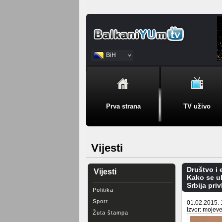
BiH
Srpski
Prva strana
TV uživo
Vijesti
Društvo i
Vijesti
Kako se u
Srbija pri
Politika
Sport
01.02.2015. 
Izvor: mojeve
Žuta štampa