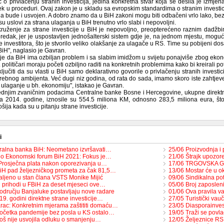
č o privlačenju stranih investicija, jedina konkretna stvar koja se desila je izmjena
jek u proceduri. Ovaj zakon je u skladu sa evropskim standardima o stranim investic
a bude i usvojen. A dobro znamo da u BiH zakoni mogu biti odbačeni vrlo lako, bez ob
u uslovi za strana ulaganja u BiH trenutno vrlo slabi i nepovoljni.
ruženje za strane investicije u BiH je nepovoljno, preopterećeno raznim dadžb
redak, jer je uspostavljen jednošalterski sistem gdje je, na jednom mjestu, moguć
e investitora, što je stvorilo veliko olakšanje za ulagače u RS. Time su pobijeni dos
BiH", naglasio je Gavran.
 da BiH ima ozbiljan problem i sa slabim imidžom u svijetu ponajviše zbog ekono
. političari moraju početi ozbiljno raditi na konkretnih problemima kako bi kreirali p
jučiti da su vlasti u BiH samo deklarativno govorile o privlačenju stranih investi
rebnog ambijenta. Već dugi niz godina, od rata do sada, imamo skoro iste zahtjeve 
 ulaganje u bh. ekonomiju", istakao je Gavran.
dnjim zvaničnim podacima Centralne banke Bosne i Hercegovine, ukupne direktne 
a 2014. godine, iznosile su 554.5 miliona KM, odnosno 283,5 miliona eura, št
ošija kada su u pitanju strane investicije.
i
ralna banka BiH: Neometano izvršavati…
25/06 Proizvodnja i
o Ekonomski forum BiH 2021: Fokus je…
21/06 Štrajk upozor
Prosječna plata nakon oporezivanja u…
17/06 TRGOVSKA G
iH pad željezničkog prometa za čak 81,5…
13/06 Mostar će u ok
aljeno u stan člana VSTS Monike Mijić
09/06 Sindikalna po
i prihodi u FBiH za deset mjeseci ove…
05/06 Broj zaposlen
odručju Banjaluke postavljaju nove radare
01/06 Ova pravila v
9. godini direktne strane investicije…
27/05 Turistički vau
rac: Konkretnim mjerama zaštititi domaću…
23/05 Diasporainve
očetka pandemije bez posla u KS ostalo…
19/05 Traži se povla
još nije usvojila odluku o smanjenju…
12/05 Željeznice RS 