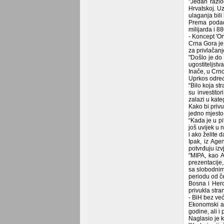
"Jedan razlog
Hrvatskoj. Uz
ulaganja bili
Prema podac
milijarda i 8
- Koncept 'On
Crna Gora je
za privlačanj
"Došlo je do 
ugostiteljstv
Inače, u Crno
Uprkos određe
“Bilo koja st
su investitor
zalazi u kate
Kako bi privu
jedno mjesto
“Kada je u pi
još uvijek u 
i ako želite 
Ipak, iz Age
potvrđuju iz
"MIPA, kao A
prezentacije,
sa slobodnim 
periodu od če
Bosna i Herc
privukla str
- BiH bez već
Ekonomski an
godine, ali i
Naglasio je 