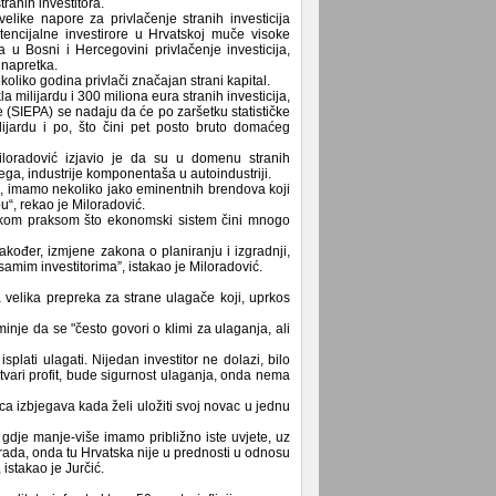
ranih investitora.
like napore za privlačenje stranih investicija
tencijalne investirore u Hrvatskoj muče visoke
 u Bosni i Hercegovini privlačenje investicija,
 napretka.
koliko godina privlači značajan strani kapital.
a milijardu i 300 miliona eura stranih investicija,
e (SIEPA) se nadaju da će po zaršetku statističke
ilijardu i po, što čini pet posto bruto domaćeg
Miloradović izjavio je da su u domenu stranih
svega, industrije komponentaša u autoindustriji.
d, imamo nekoliko jako eminentnih brendova koji
pu“, rekao je Miloradović.
ropskom praksom što ekonomski sistem čini mnogo
akođer, izmjene zakona o planiranju i izgradnji,
 samim investitorima”, istakao je Miloradović.
a velika prepreka za strane ulagače koji, uprkos
nje da se "često govori o klimi za ulaganja, ali
plati ulagati. Nijedan investitor ne dolazi, bilo
stvari profit, bude sigurnost ulaganja, onda nema
a izbjegava kada želi uložiti svoj novac u jednu
dje manje-više imamo približno iste uvjete, uz
a rada, onda tu Hrvatska nije u prednosti u odnosu
 istakao je Jurčić.