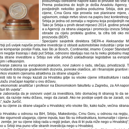
poduzimaju određene napore kako bi privukle što više st
Prema podacima do kojih je došla Anadolu Agency, ve
posljednjih nekoliko godina poduzima Srbija, dok po
cijene, Crna Gora nije provela sve planirane mjere, a
uglavnom, ostaje mrtvo slovo na papiru bez konkretnog
Srbija je jedna od zemalja u regionu koja posljednjih ne
Tako je Srbija u prvih deset mjeseci 2014. godine privukl
a u Agenciji za strana ulaganja i promociju izvoza Srbij
obrade za cijelu proteklu godine, ta cifra biti oko m
proizvoda (BDP).
Specijalni savjetnik direktora SIEPA-e Aleksandar 
biji još uvijek najviše prisutne investicije iz oblasti automobilske industrije i prije 
ike kompanije poslije Fiata, kao što je Bosch, Continental, imamo Cooper Standar
 oni negdje trasiraju i dalji put Srbije, odnosno stavljaju nas na tu neku globalnu ma
da strane investitore u Srbiju sve više privlači usklađivanje legistative sa ev
jim i efikasnijim.
đivanje zakona sa evropskom praksom, novi zakoni o radu, stečaju, privatizaciji. T
nostaviti dobijanje građevinskih dozvola, poreske olakšice, ali i finansijski grantovi
rkos visokim cijenama atraktivna za strane ulagače -
isti isto to ne mogu kazati za Hrvatsku gdje su visoke cijene infrastrukture i rad
 ulažu značajan kapital u ovu državu.
, ekonomski analitičar i profesor na Ekonomskom fakultetu u Zagrebu, za AA napomi
turi tih uvjeta".
zaboravlja da je osnovni uvjet za investitora, bilo domaćeg ili stranog to da se is
rani, da razvije neku državu, nego da zaradi. Ako ne postoje uvjeti da se zaradi, o
ja”, kaže Jurčić.
su cijene za strane ulagače u Hrvatskoj vrlo visoke što, kako kaže, većina stranac
 Hrvatsku u odnosu na BiH, Srbiju, Makedoniju, Crnu Goru, u odnosu na regiju, g
like sigurnosti ulaganja, cijene inputa, kao što su infrastruktura, komunalije i cijen
emlje, jer su cijene istog rada u regiji jedan, dva ili tri puta niže nego u Hrvatskoj“,
 u Srbiji ima puno više stranih investicija nego u Hrvatskoj.