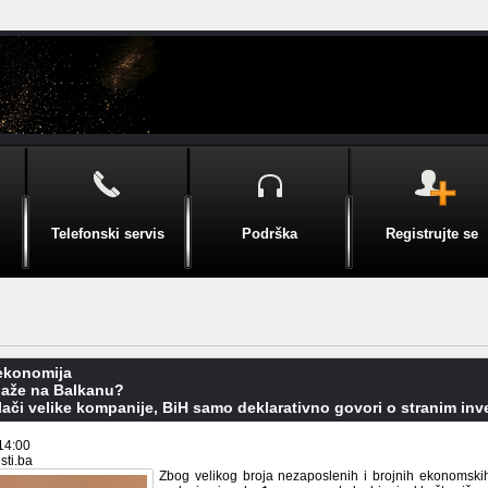
Telefonski servis
Podrška
Registrujte se
 ekonomija
laže na Balkanu?
vlači velike kompanije, BiH samo deklarativno govori o stranim inv
14:00
sti.ba
Zbog velikog broja nezaposlenih i brojnih ekonomski