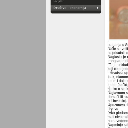
Svijet
Društvo i ekonomija
ulaganja u Sr
"Ušle su vel
su prisutni i
Naglasio je 
transparentni
“To je uskla
koji će pojed
- Hrvatska up
Ipak, ekonom
tome, i dalje
Ljubo Jurčić
rijetko o struk
“Uglavnom se 
domaći ili st
niti investici
Upozorava da 
dryavu
"Ako gledamo
mali nivo raz
na navedene z
Napminje kako