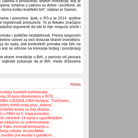
 Zakona o privlačenju stranih investicija, koji je
ijama. Izmjene u zakonu su dobre i pozitivne, ali
zira koliko kvalitetni bili", istakao je Gavran.
inama i porezima. Ipak, u RS-u je 2014. godine
e registrovati preduzeće. To je itekako značajno
adašnji argumenti da isto to nije moguće učiniti i
mske i političke nestabilnosti. Prema njegovom
otrebne uslove za veći dolazak stranih investitora.
cija do sada, dok konkretnih pomaka nije bilo na
koji se odnose na kreiranje boljeg i povoljnijeg
strane investicije u BiH, u periodu od januara
o najbolje pokazuje da je BiH, među državama
Arhiva
 prodaja šumskih sortimenata…
enja 30.juna istovremeno u RiTE…
ORA UJEDINILA BiH Košarac: Tražićemo…
tobru dobiti svoju prvu „zelenu“…
trošačka korpa za maj skuplja…
ih u FBiH od 5. maja porastao…
aže narednih 14 dana u ugostiteljskim…
čer isključivo za sufinansiranje…
st: Kako osnovati kompaniju u…
čenje odluke: ArcelorMittal…
završile prvi kvartal s gubitkom…