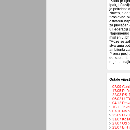
"Kada je rije
ipak, još uvi
je potrebno d
Naveo je da s
"Poslovno ok
ostvaren nap
za privlačenj
u Federaciji 
Napomenuo je
mišljenju, bh
"Može se zakl
stvaranju pot
ambijenta za
Prema poslje
do septembr
regiona, najl
Ostale vijest
02/09 Cent
17/05 Poče
22/03 RS: 
06/02 U FB
04/12 Prov
10/11 Javn
07/10 Na p
25/09 U 201
31/07 Koša
27/07 Od p
23/07 BiH 