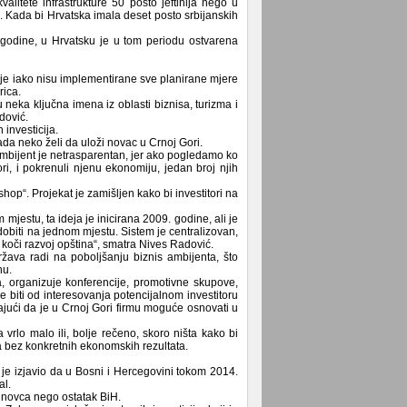
valitete infrastrukture 50 posto jeftinija nego u
če. Kada bi Hrvatska imala deset posto srbijanskih
odine, u Hrvatsku je u tom periodu ostvarena
nje iako nisu implementirane sve planirane mjere
rica.
 neka ključna imena iz oblasti biznisa, turizma i
dović.
 investicija.
da neko želi da uloži novac u Crnoj Gori.
s ambijent je netrasparentan, jer ako pogledamo ko
ori, i pokrenuli njenu ekonomiju, jedan broj njih
op“. Projekat je zamišljen kako bi investitori na
jestu, ta ideja je inicirana 2009. godine, ali je
dobiti na jednom mjestu. Sistem je centralizovan,
 koči razvoj opština“, smatra Nives Radović.
žava radi na poboljšanju biznis ambijenta, što
nu.
ra, organizuje konferencije, promotivne skupove,
e biti od interesovanja potencijalnom investitoru
ajući da je u Crnoj Gori firmu moguće osnovati u
rlo malo ili, bolje rečeno, skoro ništa kako bi
a bez konkretnih ekonomskih rezultata.
e izjavio da u Bosni i Hercegovini tokom 2014.
al.
g novca nego ostatak BiH.