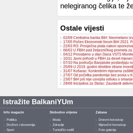
nelegiranog čelika te 
Ostale vijesti
02/09 Centralna banka BiH: Neometano iz
17/05 Počeo Ekonomski forum BiH 2021: 
22/03 RS: Prosječna plata nakon oporeziv
06/02 U FBiH pad željezničkog prometa za
04/12 Provaljeno u stan člana VSTS Monike
10/11 Javni prihodi u FBiH za deset mjese
07/10 Na području Banjaluke postavljaju n
25/09 U 2019. godini direktne strane invest
31/07 Košarac: Konkretnim mjerama zaštit
27/07 Od početka pandemije bez posla u 
23/07 BiH još nije usvojila odluku o sman
29/06 Inicijativa za Stolac: Zaustaviti aktiv
Istražite BalkaniYUm
Info magazin
Slobodno vrijeme
Zabava
Politika
Moda
Dnevni horoskop
Društvo i ekonomija
Zdravlje
Mjesečni horoskop
Sport
Turistički vodič
Foto galerija