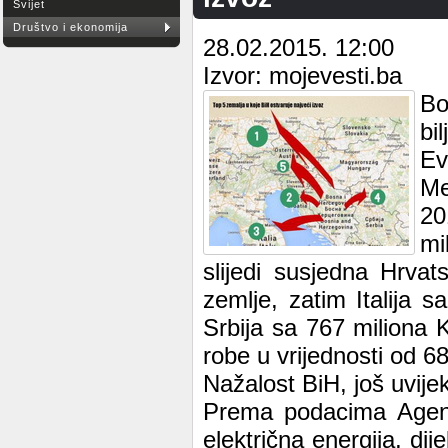
Svijet
Društvo i ekonomija
28.02.2015. 12:00
Izvor: mojevesti.ba
Bo
bi
Ev
Me
20
mi
slijedi susjedna Hrva
zemlje, zatim Italija 
Srbija sa 767 miliona 
robe u vrijednosti od 6
Nažalost BiH, još uvije
Prema podacima Agenci
električna energija, dije