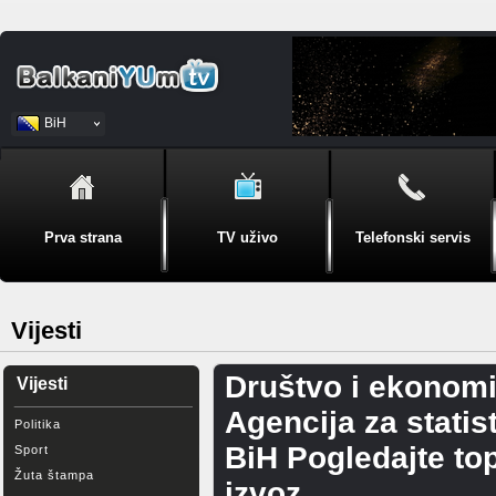
BiH
Srpski
Prva strana
TV uživo
Telefonski servis
Vijesti
Društvo i ekonomi
Vijesti
Agencija za statis
Politika
BiH Pogledajte top
Sport
Žuta štampa
izvoz