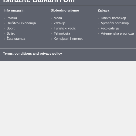
Info magazin
Slobodno vrijeme
Zabava
Politika
Moda
Dnevni horoskop
Društvo i ekonomija
Zdravlje
Mjesečni horoskop
Sport
Turistički vodič
Foto galerija
Svijet
Tehnologija
Vrijemenska prognoza
Žuta stampa
Kompjuteri i internet
Terms, conditions and privacy policy