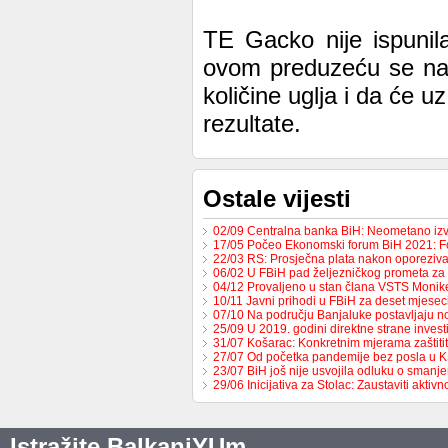
TE Gacko nije ispunil
ovom preduzeću se nada
količine uglja i da će u
rezultate.
Ostale vijesti
02/09 Centralna banka BiH: Neometano iz
17/05 Počeo Ekonomski forum BiH 2021: 
22/03 RS: Prosječna plata nakon oporeziv
06/02 U FBiH pad željezničkog prometa za
04/12 Provaljeno u stan člana VSTS Monike
10/11 Javni prihodi u FBiH za deset mjese
07/10 Na području Banjaluke postavljaju n
25/09 U 2019. godini direktne strane invest
31/07 Košarac: Konkretnim mjerama zaštit
27/07 Od početka pandemije bez posla u 
23/07 BiH još nije usvojila odluku o sman
29/06 Inicijativa za Stolac: Zaustaviti aktiv
Istražite BalkaniYUm