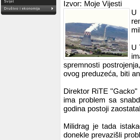
Svijet
Izvor: Moje Vijesti
Društvo i ekonomija
U 
re
mi
U 
im
spremnosti postrojenja
ovog preduzeća, biti an
Direktor RiTE "Gacko" 
ima problem sa snabdij
godina postoji zaostatak
Milidrag je tada ista
donekle prevazišli prob